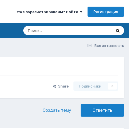
Регистрация
Уже зарегистрированы? Войти
Вся активность
Share
Подписчики
0
Создать тему
Ответить