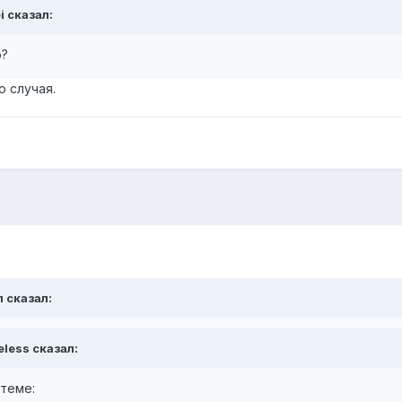
i сказал:
о?
о случая.
л сказал:
eless сказал:
 теме: