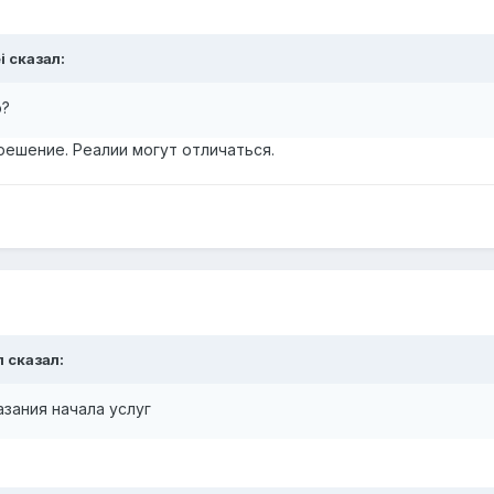
i сказал:
о?
решение. Реалии могут отличаться.
л сказал:
азания начала услуг