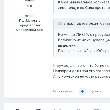
Какое минимальное количест
VIP
лицензию, и не было претенз
10k
Пол:
Мужчина
В 15.04.2014 в 04:36, Связн
Город:
восток
Московской обл.
Не менее 75-85% от ресурса
Возможно изъятие нумерации 
выделения.
По заявлению ФЛ или ЮЛ при
Я думаю, для того, что бы не п
Надзором даты при его согласии
А по номерной ёмкости рассказа
Вставить ник
Цитата