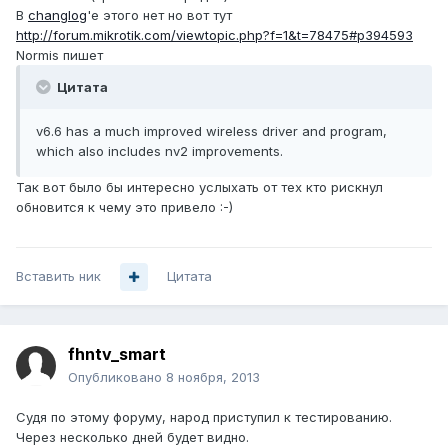
В
changlog
'е этого нет но вот тут
http://forum.mikrotik.com/viewtopic.php?f=1&t=78475#p394593
Normis пишет
Цитата
v6.6 has a much improved wireless driver and program,
which also includes nv2 improvements.
Так вот было бы интересно услыхать от тех кто рискнул
обновится к чему это привело :-)
Вставить ник
Цитата
fhntv_smart
Опубликовано
8 ноября, 2013
Судя по этому форуму, народ приступил к тестированию.
Через несколько дней будет видно.