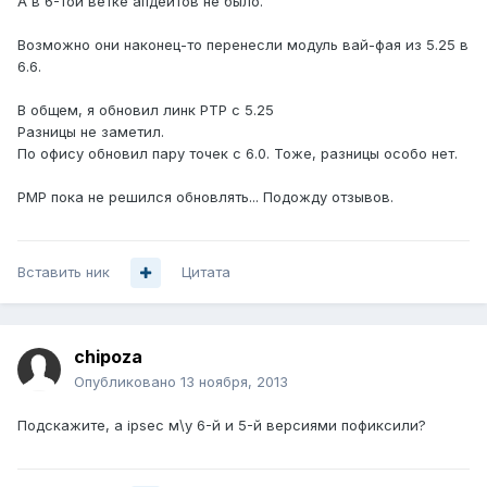
А в 6-той ветке апдейтов не было.
Возможно они наконец-то перенесли модуль вай-фая из 5.25 в
6.6.
В общем, я обновил линк PTP c 5.25
Разницы не заметил.
По офису обновил пару точек с 6.0. Тоже, разницы особо нет.
PMP пока не решился обновлять... Подожду отзывов.
Вставить ник
Цитата
chipoza
Опубликовано
13 ноября, 2013
Подскажите, а ipsec м\у 6-й и 5-й версиями пофиксили?