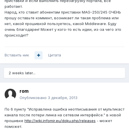
приставки и если выполнить перезагрузку портала, все
работает.
Народ, кто ставит абонентам приставки MAG-250/245 ОЧЕНЬ
прошу оставьте коммент, возникает ли такая проблема или
нет, какой прошивкой пользуетесь, какой Middleware. Буду
очень благодарен! Может у кого-то есть идеи, из-за чего это
происходит?
Вставить ник
Цитата
2 weeks later...
rom
Опубликовано
3 декабря, 2013
По 6 пункту "Исправлена ошибка неотписывания от мультикаст
канала после потери линка на сетевом интерфейсе." в новой
прошивке
http://wiki.infomir.eu/doku.php/releases
- может
поможет.