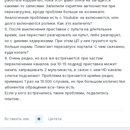
работать корректно, пока этот файл опять на загадится
какими-то записями. Запилили скриптик автоочистки при
перезагрузке, вроде проблем больше не возникало.
Аналогичная проблема есть с Youtube: не включаются, или
долго включаются ролики. Как это вылечить?
5. После выключения приставки с пульта на длительное
время, она перестает реагировать на пульт, либо реагирует,
но с дикими задержками. При этом ЦП у нее грузится чуть
больше нормы. Помогает перезапуск портала. С чем связанно,
куда копать?
6. Очень редко, но все же встречается: при частом
переключении каналов (на 10-15 подряд) приставка может
начать запрашивать 2 мультикаста, в связи с чем HD каналы
слегка подсыпают. Проблема встречается крайне редко,
примерно 1 раз на 10.000 случаев, но при большом количестве
абонентов обращения все-таки есть.
Если у кого встречались такие проблемы, поделитесь
опытом...
Вставить ник
Цитата