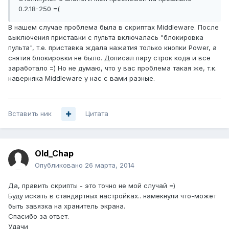
0.2.18-250 =(
В нашем случае проблема была в скриптах Middleware. После
выключения приставки с пульта включалась "блокировка
пульта", т.е. приставка ждала нажатия только кнопки Power, а
снятия блокировки не было. Дописал пару строк кода и все
заработало =) Но не думаю, что у вас проблема такая же, т.к.
наверняка Middleware у нас с вами разные.
Вставить ник
Цитата
Old_Chap
Опубликовано
26 марта, 2014
Да, править скрипты - это точно не мой случай =)
Буду искать в стандартных настройках.. намекнули что-может
быть завязка на хранитель экрана.
Спасибо за ответ.
Удачи