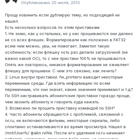
Опубликовано
20 июля, 2013
Прощу извинить если дублирую тему, но подходящей не
нашел.
Есть несколько вопросов по этим приставкам:
1. Не знаю, как у остальных, но у нас прошиваются они далеко
не со всех флешек. Форматировали как положено в FAT32
всем чем можно, увы, не помогает. Заметил такую
особенность: если флешку хоть раз делали загрузочной (не
важно какой ОС), то с нее пристаки 100% не прошиваются.
Опять же повторюсь, никакое форматирование не оживляет
флешку для прошивки. С чем это связано, как лечить?
2. Linux внутри приставки. fw_printenv выводит некоторые
переменные среды. Где взять информацию по всем
переменным, что они значат, какие значения принимают и т.д.?
По SSH настравивать абонентские приставки гораздо проще,
чем звонить абоненту и говорить куда нажать.
3. Возможно ли прошить приставку командой по SSH?
4. Часто абоненты обращаются с проблемой, связанной с
ivi.ru, не включаются фильмы, некоторые сериалы, либо
спонтанно останавливаются во время просмотра. Нашел в
/mnt/Userfs/ файл ivifile. После его удаления ivi.ru начинает