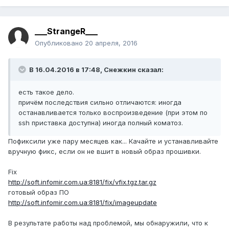
___StrangeR___
Опубликовано
20 апреля, 2016
В 16.04.2016 в 17:48, Снежкин сказал:
есть такое дело.
причём последствия сильно отличаются: иногда
останавливается только воспроизведение (при этом по
ssh приставка доступна) иногда полный коматоз.
Пофиксили уже пару месяцев как... Качайте и устанавливайте
вручную фикс, если он не вшит в новый образ прошивки.
Fix
http://soft.infomir.com.ua:8181/fix/vfix.tgz.tar.gz
готовый образ ПО
http://soft.infomir.com.ua:8181/fix/imageupdate
В результате работы над проблемой, мы обнаружили, что к