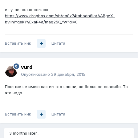
в гугле полно ссылок
https://www.dropbox.com/sh/ea8z74tahodn8la/AABgeX-
bvilnIYqekYyExaP4a/mag250_fw?dl=0
Вставить ник
Цитата
vurd
Опубликовано
29 декабря, 2015
Понятие не имею как вы это нашли, но большое спасибо. То
что надо.
Вставить ник
Цитата
3 months later...