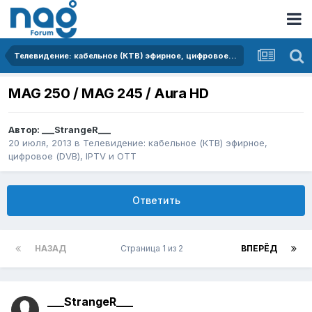
Телевидение: кабельное (КТВ) эфирное, цифровое (DVB), IPTV и OTT
MAG 250 / MAG 245 / Aura HD
Автор:
___StrangeR___
20 июля, 2013
в
Телевидение: кабельное (КТВ) эфирное,
цифровое (DVB), IPTV и OTT
Ответить
НАЗАД
Страница 1 из 2
ВПЕРЁД
___StrangeR___