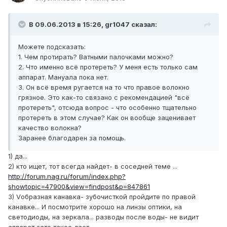
В 09.06.2013 в 15:26, gr1047 сказал:
Можете подсказать:
1. Чем протирать? Ватными палочками можно?
2. Что именно всё протереть? У меня есть только сам
аппарат. Мануала пока нет.
3. Он всё время ругается на то что правое волокно
грязное. Это как-то связано с рекомендацией "всё
протереть", отсюда вопрос - что особенно тщательно
протереть в этом случае? Как он вообще заценивает
качество волокна?
Заранее благодарен за помощь.
1) да...
2) кто ищет, тот всегда найдет- в соседней теме ...
http://forum.nag.ru/forum/index.php?
showtopic=47900&view=findpost&p=847861
3) Vобразная канавка- зубочисткой пройдите по правой
канавке... И посмотрите хорошо на линзы оптики, на
светодиоды, на зеркала... разводы после воды- не видит