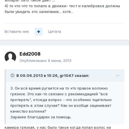
аппарат зато такое дает ....
4) то что что то попало в движки- тест и калибровка должны
были увидеть это залипание... хотя...
Вставить ник
Цитата
Edd2008
Опубликовано
9 июня, 2013
В 09.06.2013 в 15:26, gr1047 сказал:
3. Он всё время ругается на то что правое волокно
грязное. Это как-то связано с рекомендацией "всё
протереть", отсюда вопрос - что особенно тщательно
протереть в этом случае? Как он вообще заценивает
качество волокна?
Заранее благодарен за помощь.
камера грязная, у нас было такое когда попал волос на