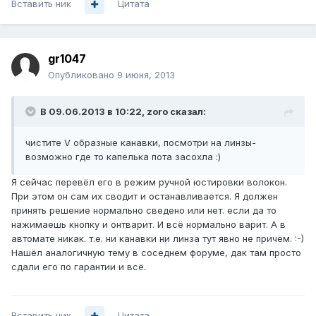
Вставить ник
Цитата
gr1047
Опубликовано
9 июня, 2013
В 09.06.2013 в 10:22, zoro сказал:
чистите V образные канавки, посмотри на линзы-
возможно где то капелька пота засохла :)
Я сейчас перевёл его в режим ручной юстировки волокон.
При этом он сам их сводит и останавливается. Я должен
принять решение нормально сведено или нет. если да то
нажимаешь кнопку и онтварит. И всё нормально варит. А в
автомате никак. т.е. ни канавки ни линза тут явно не причём. :-)
Нашёл аналогичную тему в соседнем форуме, дак там просто
сдали его по гарантии и всё.
Вставить ник
Цитата