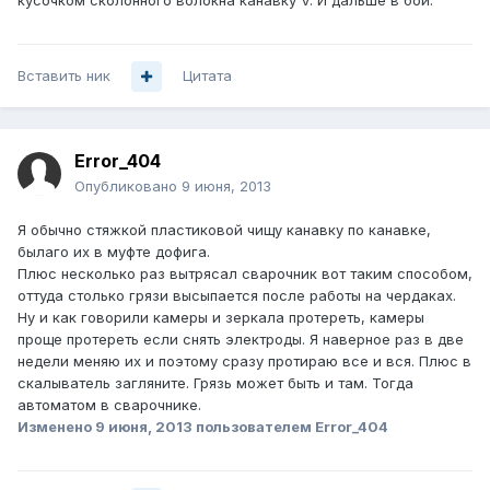
кусочком сколонного волокна канавку V. И дальше в бой.
Вставить ник
Цитата
Error_404
Опубликовано
9 июня, 2013
Я обычно стяжкой пластиковой чищу канавку по канавке,
былаго их в муфте дофига.
Плюс несколько раз вытрясал сварочник вот таким способом,
оттуда столько грязи высыпается после работы на чердаках.
Ну и как говорили камеры и зеркала протереть, камеры
проще протереть если снять электроды. Я наверное раз в две
недели меняю их и поэтому сразу протираю все и вся. Плюс в
скалыватель загляните. Грязь может быть и там. Тогда
автоматом в сварочнике.
Изменено
9 июня, 2013
пользователем Error_404