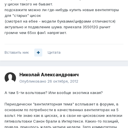
у циски такого не бывает.
подскажите можно ли где-нибудь купить новые вентиляторы
для "старых" цисок
(смотрел на ебее - модели буквами/цифрами отличаются)
актуально и подавление шума. приехала 355012G рычит
громче чем 65хх фан1. напрягает.
Вставить ник
Цитата
Николай Александрович
Опубликовано
26 октября, 2012
А там 5-ти вольтовые? Или вообще экзотика какая?
Периодически "вентиляторная тема" всплывает в форуме, в
основном по потребности в качественных вентиляторах на 5
вольт. Не знаю как в цисках, а в свои не-цисковские железки
пятивольтовки Санон брали в Интертексе. Каких-то позиций,
правда, пришлось ждать четыре недели. Зато коммутаторы