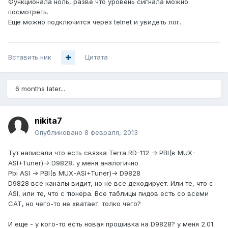
Функционала ноль, разве что уровень сигнала можно
посмотреть.
Еще можно подключится через telnet и увидеть лог.
Вставить ник
Цитата
6 months later...
nikita7
Опубликовано
8 февраля, 2013
Тут написали что есть связка Terra RD-112 -> PBI(в MUX-
ASI+Tuner)-> D9828, у меня аналогично
Pbi ASI -> PBI(в MUX-ASI+Tuner)-> D9828
D9828 все каналы видит, но не все декодирует. Или те, что с
ASI, или те, что с тюнера. Все таблицы пидов есть со всеми
CAT, но чего-то не хватает. толко чего?
И еще - у кого-то есть новая прошивка на D9828? у меня 2.01