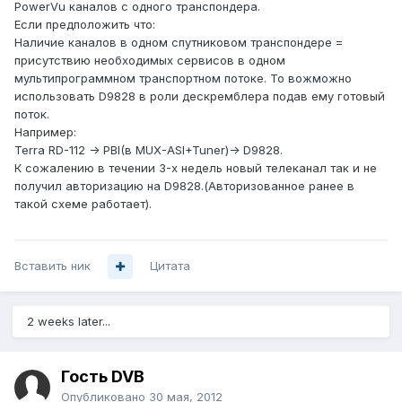
PowerVu каналов c одного транспондера.
Если предположить что:
Наличие каналов в одном спутниковом транспондере =
присутствию необходимых сервисов в одном
мультипрограммном транспортном потоке. То вожможно
использовать D9828 в роли дескремблера подав ему готовый
поток.
Например:
Terra RD-112 -> PBI(в MUX-ASI+Tuner)-> D9828.
К сожалению в течении 3-х недель новый телеканал так и не
получил авторизацию на D9828.(Авторизованное ранее в
такой схеме работает).
Вставить ник
Цитата
2 weeks later...
Гость DVB
Опубликовано
30 мая, 2012