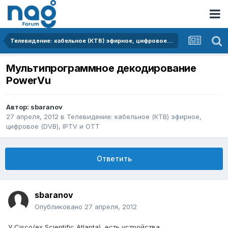
Телевидение: кабельное (КТВ) эфирное, цифровое (DVB), IPTV и OTT
Мультипрограммное декодирование
PowerVu
Автор:
sbaranov
27 апреля, 2012
в
Телевидение: кабельное (КТВ) эфирное,
цифровое (DVB), IPTV и OTT
Ответить
sbaranov
Опубликовано
27 апреля, 2012
У Cisco(ex Scientific Atlanta), есть устройства