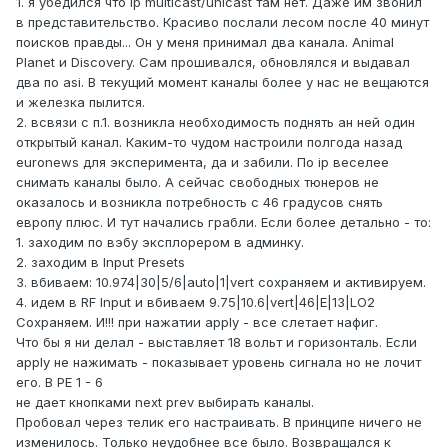
1. я убедился что ip multicast/unicast там нет. Даже им звонил
в представительство. Красиво послали лесом после 40 минут
поисков правды... Он у меня принимал два канала. Animal
Planet и Discovery. Сам прошивался, обновлялся и выдавал
два по asi. В текущий момент каналы более у нас не вещаются
и железка пылится.
2. всвязи с п.1. возникла необходимость поднять ан ней один
открытый канал. Каким-то чудом настроили полгода назад
euronews для эксперимента, да и забили. По ip веселее
снимать каналы было. А сейчас свободных тюнеров не
оказалось и возникла потребность с 46 градусов снять
европу плюс. И тут начались грабли. Если более детально - то:
1. заходим по вэбу эксплорером в админку.
2. заходим в Input Presets
3. вбиваем: 10.974|30|5/6|auto|1|vert сохраняем и активируем.
4. идем в RF Input и вбиваем 9.75|10.6|vert|46|E|13|LO2
Сохраняем. И!!! при нажатии apply - все слетает нафиг.
Что бы я ни делал - выставляет 18 вольт и горизонталь. Если
apply не нажимать - показывает уровень сигнала но не лочит
его. В PE 1 - 6
не дает кнопками next prev выбирать каналы.
Пробовал через телик его настраивать. В принципе ничего не
изменилось. Только неудобнее все было. Возвращался к