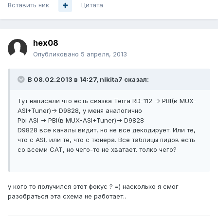
Вставить ник
Цитата
hex08
Опубликовано
5 апреля, 2013
В 08.02.2013 в 14:27, nikita7 сказал:
Тут написали что есть связка Terra RD-112 -> PBI(в MUX-
ASI+Tuner)-> D9828, у меня аналогично
Pbi ASI -> PBI(в MUX-ASI+Tuner)-> D9828
D9828 все каналы видит, но не все декодирует. Или те,
что с ASI, или те, что с тюнера. Все таблицы пидов есть
со всеми CAT, но чего-то не хватает. толко чего?
у кого то получился этот фокус ? =) насколько я смог
разобраться эта схема не работает..