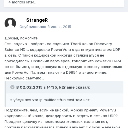
4 months later...
___StrangeR___
Опубликовано
3 июля, 2015
Друзья, помогите!
Есть задача - забрать со спутника Thor6 канал Discovery
Science HD в кодировке PowerVu и отдать мультикастом UDP
в сеть. С такой кодировкой никогда сталкиваться не
приходилось. Обзвонил партнеров, говорят что PowerVu CAM-
ов не бывает, и надо покупать отдельную железку специально
для PowerVu. Пальем тыкают на D9854 и аналогичные.
Несколько смутило...
В 02.02.2015 в 14:35, k2name сказал:
я убедился что ip multicast/unicast там нет.
Подскажите, чем, если не циской, можно принять PowerVu
кодированный канал, декодировать и отдать в сеть по UDP?
Городить цепочку из нескольких железок желания нет,
поэтому рассматривается только вариант с одной железкой.