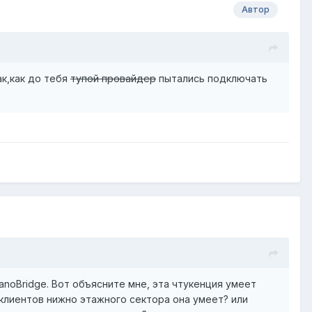
Автор
ак,как до тебя
тупой провайдер
пытались подключать
anoBridge. Вот объясните мне, эта чтукенция умеет
а клиентов нижно этажного сектора она умеет? или