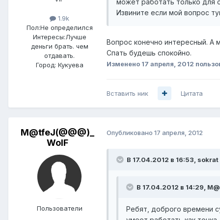
может работать только для с
Извините если мой вопрос ту
1.9k
Пол:
Не определился
Интересы:
Лучше
Вопрос конечно интересный. А 
деньги брать. чем
Спать будешь спокойно.
отдавать.
Изменено
17 апреля, 2012
пользо
Город:
Кукуева
Вставить ник
Цитата
M@tfeJ(@@@)_
Опубликовано
17 апреля, 2012
WolF
В 17.04.2012 в 16:53, sokrat
В 17.04.2012 в 14:29, M
Пользователи
Ребят, доброго времени су
умеет работать как точка 