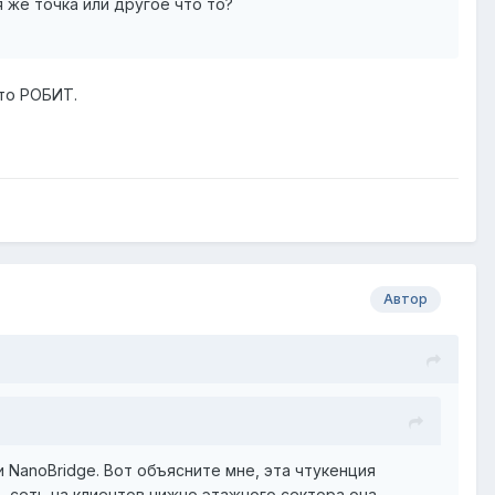
 же точка или другое что то?
это РОБИТ.
Автор
и NanoBridge. Вот объясните мне, эта чтукенция
ть сеть на клиентов нижно этажного сектора она