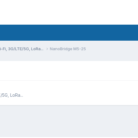
Fi, 3G/LTE/5G, LoRa...
NanoBridge M5-25
5G, LoRa...