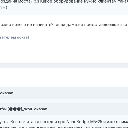
оздания моста? p.s Какое оборудование нужно клиентам такая
п =)
можно ничего не начинать?, если даже не представляешь как 
вателем sokrat
 сказал:
@tfeJ(@@@)_WolF сказал:
ток. Вот вычитал я сегодня про NanoBridge M5-25 и иже с ним
доступа, т.е. например если её поставить на мачту и раздава