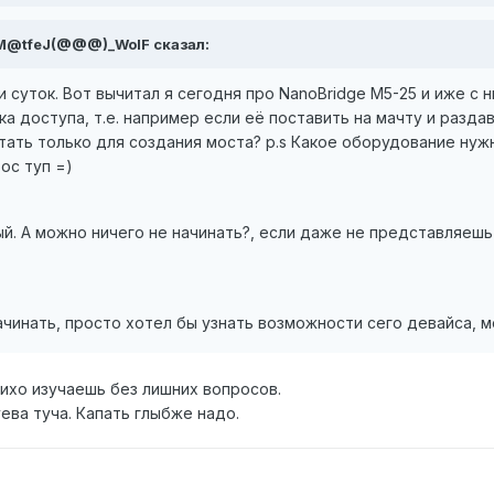
, M@tfeJ(@@@)_WolF сказал:
 суток. Вот вычитал я сегодня про NanoBridge M5-25 и иже с н
ка доступа, т.е. например если её поставить на мачту и разда
ать только для создания моста? p.s Какое оборудование нужн
ос туп =)
й. А можно ничего не начинать?, если даже не представляешь
ачинать, просто хотел бы узнать возможности сего девайса, 
тихо изучаешь без лишних вопросов.
уева туча. Капать глыбже надо.