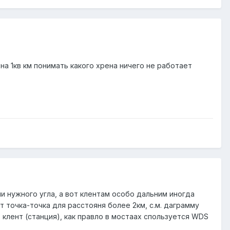
 на 1кв км понимать какого хрена ничего не работает
ли нужного угла, а вот клентам особо дальним иногда
 точка-точка для расстояня более 2км, с.м. даграмму
 клент (станция), как правло в мостаах спользуется WDS