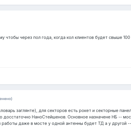
ему чтобы через пол года, когда кол клиентов будет свыше 100
енено)
словарь заглянте), для секторов есть рокет и секторные пане
ло досстаточно НаноСтейшенов. Основное назначене НБ -- мост
м работы даже в мосте у одной антенны будет ТД а у другой --