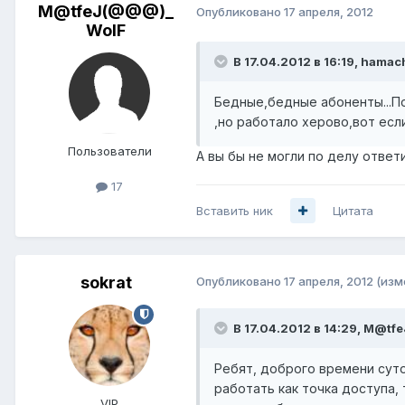
M@tfeJ(@@@)_
Опубликовано
17 апреля, 2012
WolF
В 17.04.2012 в 16:19, hamac
Бедные,бедные абоненты...По
,но работало херово,вот если
Пользователи
А вы бы не могли по делу ответ
17
Вставить ник
Цитата
sokrat
Опубликовано
17 апреля, 2012
(изм
В 17.04.2012 в 14:29, M@t
Ребят, доброго времени суто
работать как точка доступа, 
VIP