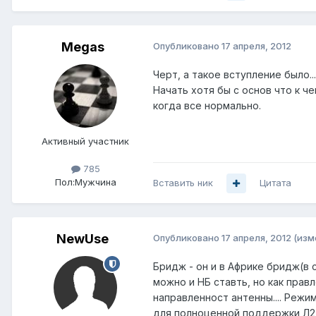
Megas
Опубликовано
17 апреля, 2012
Черт, а такое вступление было...
Начать хотя бы с основ что к ч
когда все нормально.
Активный участник
785
Пол:
Мужчина
Вставить ник
Цитата
NewUse
Опубликовано
17 апреля, 2012
(изм
Бридж - он и в Африке бридж(в 
можно и НБ ставть, но как прав
направленност антенны.... Режи
для полноценной поддержки Л2