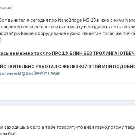
енено)
Вот вычитал я сегодня про NanoBridge M5-25 и иже с ними Nan
е. например если её поставить на мачту и раздавать сеть на 
оста? p.s Какое оборудование нужно клиентам такая же точка
)
елось не мерено так что ПРОШУ БЛИН БЕЗ ТРОЛИНГА! ОТВ
ЕЙСТВИТЕЛЬНО РАБОТАЛ С ЖЕЛЕЗКОЙ ЭТОЙ ИЛИ ПОДОБН
вателем M@tfeJ(@@@)_WolF
 заходишь в село,а тебе говорят,что вифи гавно,потому так,
ем бы!!!