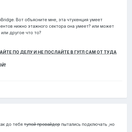
oBridge. Вот объясните мне, эта чтукенция умеет
клиентов нижно этажного сектора она умеет? или может
 или другое что то?
ЕЧАЙТЕ ПО ДЕЛУ И НЕ ПОСЛАЙТЕ В ГУГЛ САМ ОТ ТУДА
ОЙ!
как до тебя
тупой провайдер
пытались подключать ,но