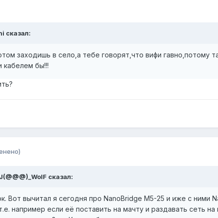
hi сказал:
том заходишь в село,а тебе говорят,что вифи гавно,потому т
 кабелем бы!!!
ить?
енено)
feJ(@@@)_WolF сказал:
к. Вот вычитал я сегодня про NanoBridge M5-25 и иже с ними N
т.е. например если её поставить на мачту и раздавать сеть н