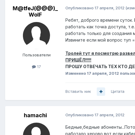
M@tfeJ(@@@)_
Опубликовано
17 апреля, 2012
(изм
WolF
Ребят, доброго времени суток. 
работать как точка доступа, т.
работать только для создания м
Извините если мой вопрос туп =
Тролей тут я посмотрю разв
Пользователи
ПРИШЁЛ!!!!!
ПРОШУ ОТВЕЧАТЬ ТЕХ КТО Д
17
Изменено
17 апреля, 2012
пользо
Вставить ник
Цитата
hamachi
Опубликовано
17 апреля, 2012
Бедные,бедные абоненты...Потом
работало херово,вот если кабел