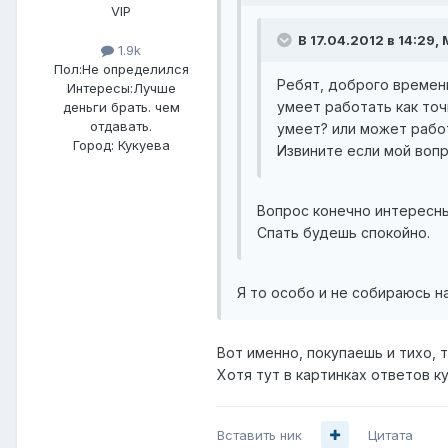
VIP
В 17.04.2012 в 14:29
1.9k
Пол:
Не определился
Ребят, доброго времени
Интересы:
Лучше
умеет работать как точ
деньги брать. чем
отдавать.
умеет? или может работ
Город:
Кукуева
Извините если мой вопр
Вопрос конечно интересны
Спать будешь спокойно.
Я то особо и не собираюсь н
Вот именно, покупаешь и тихо, 
Хотя тут в картинках ответов к
Вставить ник
Цитата