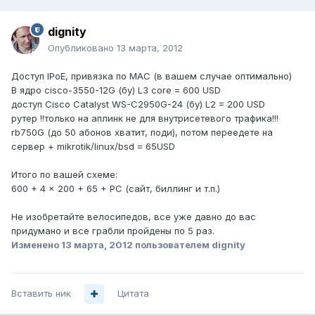
dignity
Опубликовано
13 марта, 2012
Доступ IPoE, привязка по MAC (в вашем случае оптимально)
В ядро cisco-3550-12G (бу) L3 core = 600 USD
доступ Cisco Catalyst WS-C2950G-24 (бу) L2 = 200 USD
рутер !!только на аплинк не для внутрисетевого трафика!!!
rb750G (до 50 абонов хватит, поди), потом переедете на
сервер + mikrotik/linux/bsd = 65USD
Итого по вашей схеме:
600 + 4 x 200 + 65 + PC (сайт, биллинг и т.п.)
Не изобретайте велосипедов, все уже давно до вас
придумано и все грабли пройдены по 5 раз.
Изменено
13 марта, 2012
пользователем dignity
Вставить ник
Цитата