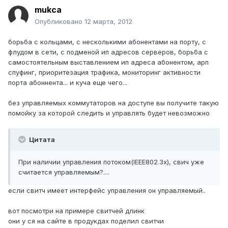
mukca
Опубликовано
12 марта, 2012
борьба с кольцами, с несколькими абонентами на порту, с
флудом в сети, с подменой ип адресов серверов, борьба с
самостоятельным выставлением ип адреса абонентом, арп
спуфинг, приоритезация трафика, мониторинг активности
порта абоннента... и куча еще чего...
без управляемых коммутаторов на доступе вы получите такую
помойку за которой следить и управлять будет невозможно
Цитата
При наличии управления потоком(IEEE802.3x), свич уже
считается управляемым?....
если свитч имеет интерфейс управления он управляемый..
вот посмотри на примере свитчей длинк
они у ся на сайте в продукдах поделил свитчи