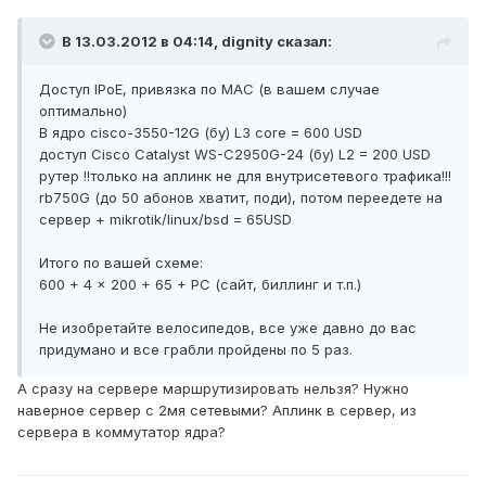
В 13.03.2012 в 04:14, dignity сказал:
Доступ IPoE, привязка по MAC (в вашем случае
оптимально)
В ядро cisco-3550-12G (бу) L3 core = 600 USD
доступ Cisco Catalyst WS-C2950G-24 (бу) L2 = 200 USD
рутер !!только на аплинк не для внутрисетевого трафика!!!
rb750G (до 50 абонов хватит, поди), потом переедете на
сервер + mikrotik/linux/bsd = 65USD
Итого по вашей схеме:
600 + 4 x 200 + 65 + PC (сайт, биллинг и т.п.)
Не изобретайте велосипедов, все уже давно до вас
придумано и все грабли пройдены по 5 раз.
А сразу на сервере маршрутизировать нельзя? Нужно
наверное сервер с 2мя сетевыми? Аплинк в сервер, из
сервера в коммутатор ядра?