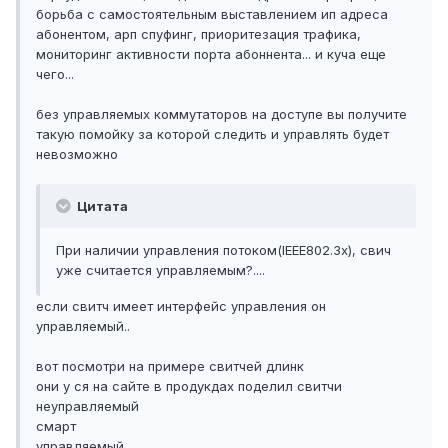
борьба с самостоятельным выставлением ип адреса
абонентом, арп спуфинг, приоритезация трафика,
мониторинг активности порта абоннента... и куча еще
чего...
без управляемых коммутаторов на доступе вы получите
такую помойку за которой следить и управлять будет
невозможно
Цитата
При наличии управления потоком(IEEE802.3x), свич
уже считается управляемым?....
если свитч имеет интерфейс управления он
управляемый..
вот посмотри на примере свитчей длинк
они у ся на сайте в продукдах поделил свитчи
неуправляемый
смарт
управляемый