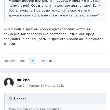
маршрутизотор програмный) сервер и аплинк в этот же
коммутатор? Юзать вланы на доступе или на ядре? Если
без вланов, то 2 сетевые, локолка также, линки от
домов в свич ядра, в него же сервер в сервер аплинк?
Был у меня в третьем классе одноклассник, который
примерно так предложения составлял - отменный бред
получался, в общем, дальше третьего класса он не доучился
с нами...
Вставить ник
Цитата
mukca
Опубликовано
13 марта, 2012
Цитата
Сам придумал или где прочитал.