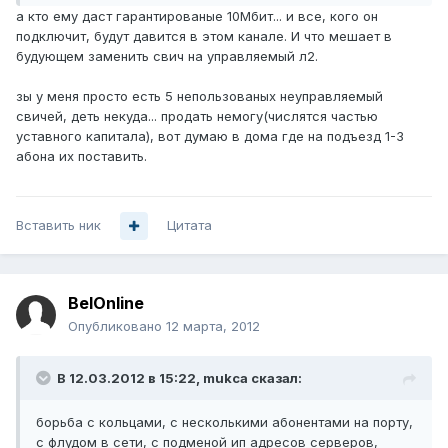
а кто ему даст гарантированые 10Мбит... и все, кого он
подключит, будут давится в этом канале. И что мешает в
будующем заменить свич на управляемый л2.
зы у меня просто есть 5 непользованых неуправляемый
свичей, деть некуда... продать немогу(числятся частью
уставного капитала), вот думаю в дома где на подъезд 1-3
абона их поставить.
Вставить ник
Цитата
BelOnline
Опубликовано
12 марта, 2012
В 12.03.2012 в 15:22, mukca сказал:
борьба с кольцами, с несколькими абонентами на порту,
с флудом в сети, с подменой ип адресов серверов,