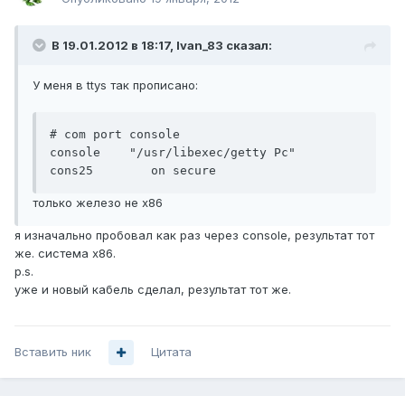
В 19.01.2012 в 18:17, Ivan_83 сказал:
У меня в ttys так прописано:
# com port console

console    "/usr/libexec/getty Pc"        
только железо не х86
я изначально пробовал как раз через console, результат тот
же. система x86.
p.s.
уже и новый кабель сделал, результат тот же.
Вставить ник
Цитата