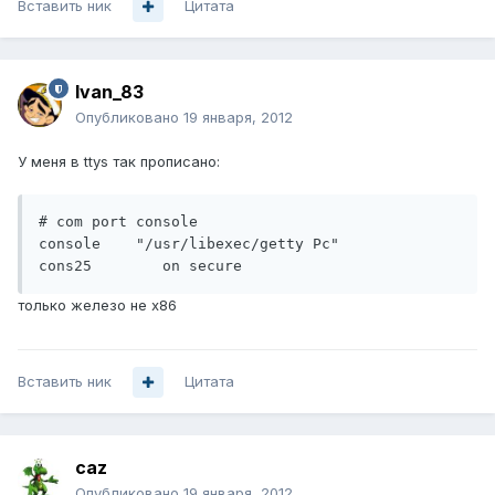
Вставить ник
Цитата
Ivan_83
Опубликовано
19 января, 2012
У меня в ttys так прописано:
# com port console

console    "/usr/libexec/getty Pc"        
только железо не х86
Вставить ник
Цитата
caz
Опубликовано
19 января, 2012