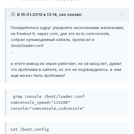
В 19.01.2012 в 13:14, caz сказал:
Понадобилось вдруг управлять несколькими железками,
на freebsd 9, через com, для это есть comconsole,
собрал нульмодемный кабель, прописал в
/boot/loader.conf
...
в итоге вывод на экран работает, но на ввод нет, думал
что проблема в кабеле, но это не подтвердилось. в чем
еще может быть проблема?
 grep console /boot/loader.conf

comconsole_speed="115200"

console="comconsole,vidconsole"
cat /boot.config
