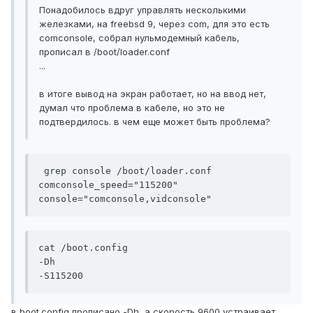
Понадобилось вдруг управлять несколькими
железками, на freebsd 9, через com, для это есть
comconsole, собрал нульмодемный кабель,
прописал в /boot/loader.conf
...
в итоге вывод на экран работает, но на ввод нет,
думал что проблема в кабеле, но это не
подтвердилось. в чем еще может быть проблема?
 grep console /boot/loader.conf

comconsole_speed="115200"

console="comconsole,vidconsole"
cat /boot.config

-Dh

-S115200
в boot.config прописано -Dh, а скорость 9600 устраивает..