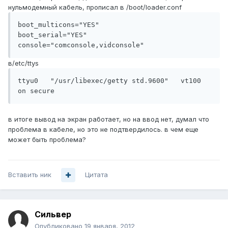
нульмодемный кабель, прописал в /boot/loader.conf
boot_multicons="YES"

boot_serial="YES"

console="comconsole,vidconsole"
в/etc/ttys
ttyu0   "/usr/libexec/getty std.9600"   vt100   
on secure
в итоге вывод на экран работает, но на ввод нет, думал что
проблема в кабеле, но это не подтвердилось. в чем еще
может быть проблема?
Вставить ник
Цитата
Сильвер
Опубликовано
19 января, 2012