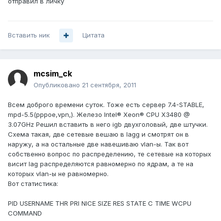
отправил в личку
Вставить ник
Цитата
mcsim_ck
Опубликовано
21 сентября, 2011
Всем доброго времени суток. Тоже есть сервер 7.4-STABLE,
mpd-5.5(pppoe,vpn,). Железо Intel® Xeon® CPU X3480 @
3.07GHz Решил вставить в него igb двухголовый, две штучки.
Схема такая, две сетевые вешаю в lagg и смотрят он в
наружу, а на остальные две навешиваю vlan-ы. Так вот
собственно вопрос по распределению, те сетевые на которых
висит lag распределяются равномерно по ядрам, а те на
которых vlan-ы не равномерно.
Вот статистика:
PID USERNAME THR PRI NICE SIZE RES STATE C TIME WCPU
COMMAND