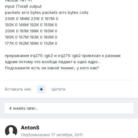
netstat -w1 -h
input (Total) output
packets errs bytes packets errs bytes colls
230K 0 184M 231K 0 197M 0
192K 0 146M 192K 0 155M 0
200K 0 161M 198K 0 165M 0
195K 0 157M 193K 0 160M 0
177K 0 162M 166K 0 132M 0
прерывания irq275: igb2 и irq275: igb2 привязал к разным
ядрам потому что вообще падает в одно ядро...
Подскажите есть ли какой тюнинг, у кого как?
Вставить ник
Цитата
4 weeks later...
AntonS
Опубликовано
17 октября, 2011