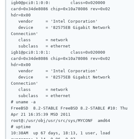
igb0@pci0:1:0:0:        class=0x020000 
card=0x34de8086 chip=0x10a78086 rev=0x02 
hdr=0x00

   vendor     = 'Intel Corporation'

   device     = '82575EB Gigabit Network 
Connection'

   class      = network

   subclass   = ethernet

igb1@pci0:1:0:1:        class=0x020000 
card=0x34de8086 chip=0x10a78086 rev=0x02 
hdr=0x00

   vendor     = 'Intel Corporation'

   device     = '82575EB Gigabit Network 
Connection'

   class      = network

   subclass   = ethernet

# uname -a

FreeBSD  8.2-STABLE FreeBSD 8.2-STABLE #10: Thu 
Apr 21 16:35:39 MSD 2011     
root@:/usr/obj/usr/src/sys/MYCONF  amd64

# uptime

10:38AM  up 67 days, 18:13, 1 user, load 