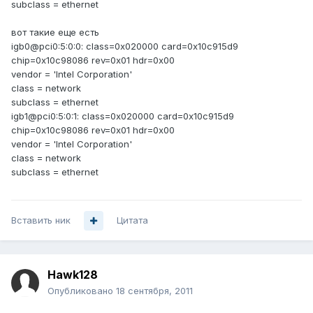
subclass = ethernet
вот такие еще есть
igb0@pci0:5:0:0: class=0x020000 card=0x10c915d9
chip=0x10c98086 rev=0x01 hdr=0x00
vendor = 'Intel Corporation'
class = network
subclass = ethernet
igb1@pci0:5:0:1: class=0x020000 card=0x10c915d9
chip=0x10c98086 rev=0x01 hdr=0x00
vendor = 'Intel Corporation'
class = network
subclass = ethernet
Вставить ник
Цитата
Hawk128
Опубликовано
18 сентября, 2011