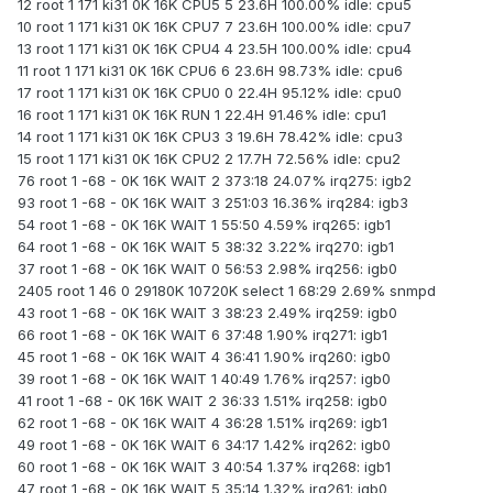
12 root 1 171 ki31 0K 16K CPU5 5 23.6H 100.00% idle: cpu5
10 root 1 171 ki31 0K 16K CPU7 7 23.6H 100.00% idle: cpu7
13 root 1 171 ki31 0K 16K CPU4 4 23.5H 100.00% idle: cpu4
11 root 1 171 ki31 0K 16K CPU6 6 23.6H 98.73% idle: cpu6
17 root 1 171 ki31 0K 16K CPU0 0 22.4H 95.12% idle: cpu0
16 root 1 171 ki31 0K 16K RUN 1 22.4H 91.46% idle: cpu1
14 root 1 171 ki31 0K 16K CPU3 3 19.6H 78.42% idle: cpu3
15 root 1 171 ki31 0K 16K CPU2 2 17.7H 72.56% idle: cpu2
76 root 1 -68 - 0K 16K WAIT 2 373:18 24.07% irq275: igb2
93 root 1 -68 - 0K 16K WAIT 3 251:03 16.36% irq284: igb3
54 root 1 -68 - 0K 16K WAIT 1 55:50 4.59% irq265: igb1
64 root 1 -68 - 0K 16K WAIT 5 38:32 3.22% irq270: igb1
37 root 1 -68 - 0K 16K WAIT 0 56:53 2.98% irq256: igb0
2405 root 1 46 0 29180K 10720K select 1 68:29 2.69% snmpd
43 root 1 -68 - 0K 16K WAIT 3 38:23 2.49% irq259: igb0
66 root 1 -68 - 0K 16K WAIT 6 37:48 1.90% irq271: igb1
45 root 1 -68 - 0K 16K WAIT 4 36:41 1.90% irq260: igb0
39 root 1 -68 - 0K 16K WAIT 1 40:49 1.76% irq257: igb0
41 root 1 -68 - 0K 16K WAIT 2 36:33 1.51% irq258: igb0
62 root 1 -68 - 0K 16K WAIT 4 36:28 1.51% irq269: igb1
49 root 1 -68 - 0K 16K WAIT 6 34:17 1.42% irq262: igb0
60 root 1 -68 - 0K 16K WAIT 3 40:54 1.37% irq268: igb1
47 root 1 -68 - 0K 16K WAIT 5 35:14 1.32% irq261: igb0