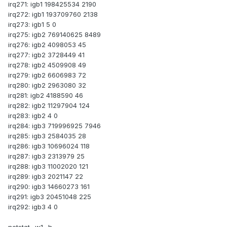
irq271: igb1 198425534 2190
irq272: igb1 193709760 2138
irq273: igb1 5 0
irq275: igb2 769140625 8489
irq276: igb2 4098053 45
irq277: igb2 3728449 41
irq278: igb2 4509908 49
irq279: igb2 6606983 72
irq280: igb2 2963080 32
irq281: igb2 4188590 46
irq282: igb2 11297904 124
irq283: igb2 4 0
irq284: igb3 719996925 7946
irq285: igb3 2584035 28
irq286: igb3 10696024 118
irq287: igb3 2313979 25
irq288: igb3 11002020 121
irq289: igb3 2021147 22
irq290: igb3 14660273 161
irq291: igb3 20451048 225
irq292: igb3 4 0