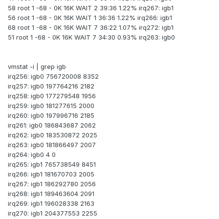
58 root 1 -68 - 0K 16K WAIT 2 39:36 1.22% irq267: igb1
56 root 1 -68 - 0K 16K WAIT 1 36:36 1.22% irq266: igb1
68 root 1 -68 - 0K 16K WAIT 7 36:22 1.07% irq272: igb1
51 root 1 -68 - 0K 16K WAIT 7 34:30 0.93% irq263: igb0
vmstat -i | grep igb
irq256: igb0 756720008 8352
irq257: igb0 197764216 2182
irq258: igb0 177279548 1956
irq259: igb0 181277615 2000
irq260: igb0 197996716 2185
irq261: igb0 186843687 2062
irq262: igb0 183530872 2025
irq263: igb0 181866497 2007
irq264: igb0 4 0
irq265: igb1 765738549 8451
irq266: igb1 181670703 2005
irq267: igb1 186292780 2056
irq268: igb1 189463604 2091
irq269: igb1 196028338 2163
irq270: igb1 204377553 2255