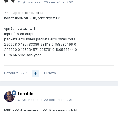
Опубликовано
20 сентября, 2011
7.4 + дрова от яндекса
полет нормальный, уже жует 1,2
vpn2# netstat -w 1
input (Total) output
packets errs bytes packets errs bytes colls
220608 0 135733089 231118 0 158530496 0
223800 0 135934571 235761 0 160544444 0
8-ка бы уже загнулась
Вставить ник
Цитата
terrible
Опубликовано
20 сентября, 2011
MPD PPPoE + немного PPTP + немного NAT