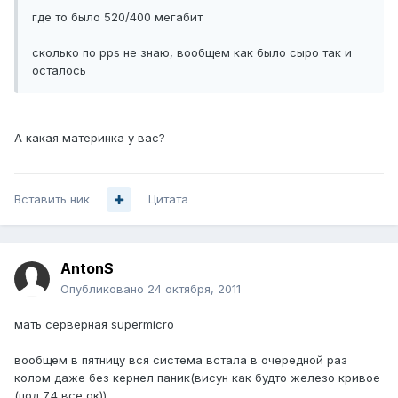
где то было 520/400 мегабит
сколько по pps не знаю, вообщем как было сыро так и
осталось
А какая материнка у вас?
Вставить ник
Цитата
AntonS
Опубликовано
24 октября, 2011
мать серверная supermicro
вообщем в пятницу вся система встала в очередной раз
колом даже без кернел паник(висун как будто железо кривое
(под 7.4 все ок))