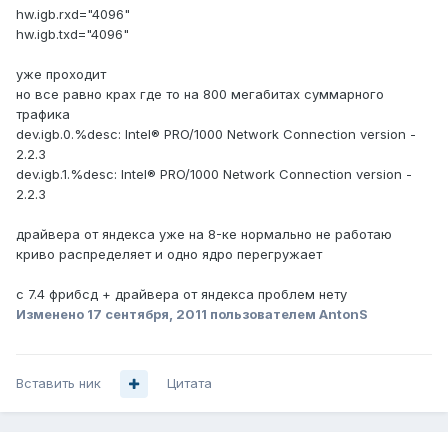
hw.igb.rxd="4096"
hw.igb.txd="4096"
уже проходит
но все равно крах где то на 800 мегабитах суммарного
трафика
dev.igb.0.%desc: Intel® PRO/1000 Network Connection version -
2.2.3
dev.igb.1.%desc: Intel® PRO/1000 Network Connection version -
2.2.3
драйвера от яндекса уже на 8-ке нормально не работаю
криво распределяет и одно ядро перегружает
с 7.4 фрибсд + драйвера от яндекса проблем нету
Изменено
17 сентября, 2011
пользователем AntonS
Вставить ник
Цитата