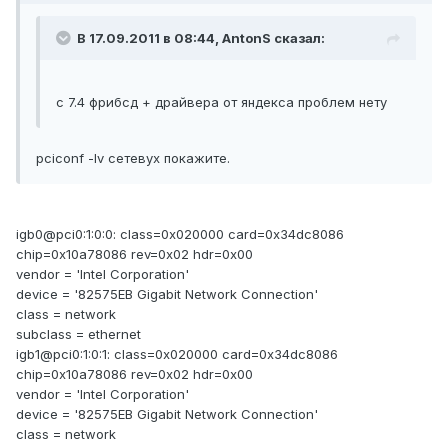
В 17.09.2011 в 08:44, AntonS сказал:
с 7.4 фрибсд + драйвера от яндекса проблем нету
pciconf -lv сетевух покажите.
igb0@pci0:1:0:0: class=0x020000 card=0x34dc8086
chip=0x10a78086 rev=0x02 hdr=0x00
vendor = 'Intel Corporation'
device = '82575EB Gigabit Network Connection'
class = network
subclass = ethernet
igb1@pci0:1:0:1: class=0x020000 card=0x34dc8086
chip=0x10a78086 rev=0x02 hdr=0x00
vendor = 'Intel Corporation'
device = '82575EB Gigabit Network Connection'
class = network