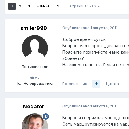
1
2
3
ВПЕРЁД
Страница 1 из 3
smiler999
Опубликовано
1 августа, 2011
Доброе время суток.
Вопрос очень прост,для вас спе
Поясните пожалуйста и мне как
абонента?
На каком этапе эта белая сеть
Пользователи
57
Пол:
Не определился
Вставить ник
Цитата
Negator
Опубликовано
1 августа, 2011
Вопрос из серии как мне сделат
Сеть маршрутизируется на мар