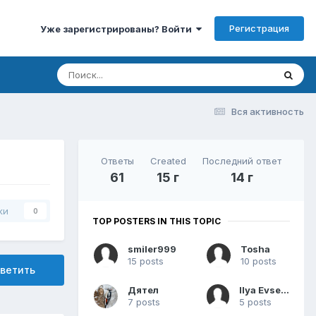
Регистрация
Уже зарегистрированы? Войти
Вся активность
Ответы
Created
Последний ответ
61
15 г
14 г
ки
0
TOP POSTERS IN THIS TOPIC
smiler999
Tosha
15 posts
10 posts
ветить
Дятел
Ilya Evseev
7 posts
5 posts