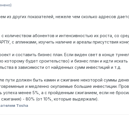
енено)
ем из других показателей, нежеле чем сколько адресов дает
я с количеством абонентов и интенсивностью их роста, со ср
РПУ, с аплинками, изучить наличие и ареалы присутствия конк
ект и составить бизнес план. Если виден свет в конце тунне
о которому будет сроительство) и бизнес план и идти искать 
ьства в зависимости от найденных сумм инвестиций и т.д.
але пути должен быть камин и сжигание некоторой суммы дене
лговременые и медленно окупаемые большие инвестиции. Про
ть успеха менее 5%, а с пройденным сжиганием, если не броси
сжигания) - 80% (от 10%, которые выдержали).
вателем Tosha