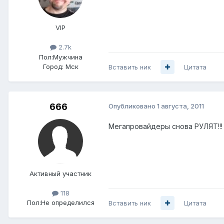
VIP
2.7k
Пол:
Мужчина
Город:
Мск
Вставить ник
Цитата
666
Опубликовано
1 августа, 2011
Мегапровайдеры снова РУЛЯТ!!!
Активный участник
118
Пол:
Не определился
Вставить ник
Цитата