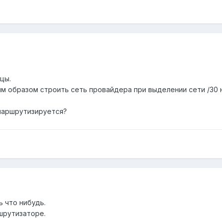
цы.
им образом строить сеть провайдера при выделении сети /30 
 маршрутизируется?
ь что нибудь.
шрутизаторе.