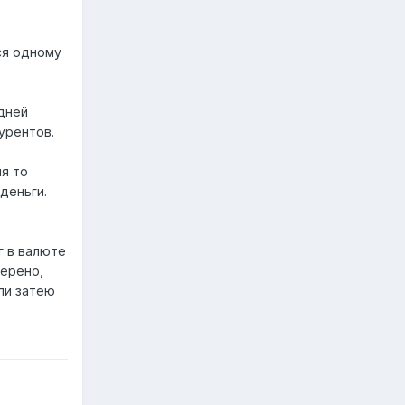
ся одному
едней
урентов.
ля то
деньги.
г в валюте
верено,
ли затею