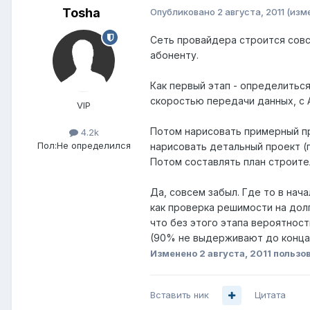
Tosha
Опубликовано
2 августа, 2011
(изм
Сеть провайдера строится совс
абоненту.
Как первый этап - определитьс
скоростью передачи данных, с А
VIP
Потом нарисовать примерный про
4.2k
Пол:
Не определился
нарисовать детальный проект (п
Потом составлять план строител
Да, совсем забыл. Где то в нач
как проверка решимости на до
что без этого этапа вероятнос
(90% не выдерживают до конца 
Изменено
2 августа, 2011
пользо
Вставить ник
Цитата