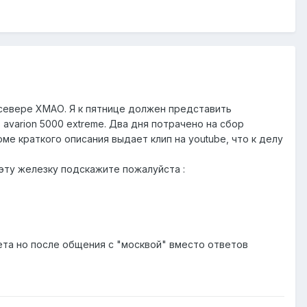
севере ХМАО. Я к пятнице должен представить
avarion 5000 extreme. Два дня потрачено на сбор
роме краткого описания выдает клип на youtube, что к делу
эту железку подскажите пожалуйста :
ета но после общения с "москвой" вместо ответов