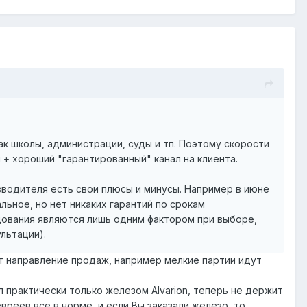
к школы, администрации, суды и тп. Поэтому скорости
 + хороший "гарантированный" канал на клиента.
роизводителя есть свои плюсы и минусы. Например в июне
льное, но нет никаких гарантий по срокам
дования являются лишь одним фактором при выборе,
ультации).
лят направление продаж, например мелкие партии идут
л практически только железом Alvarion, теперь не держит
евреев все в норме, и если Вы заказали железо, то