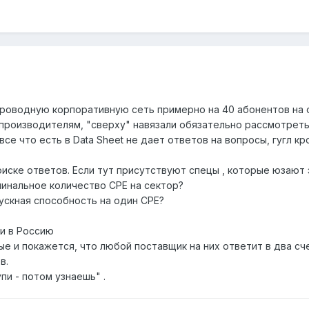
проводную корпоративную сеть примерно на 40 абонентов на 
производителям, "сверху" навязали обязательно рассмотреть 
 все что есть в Data Sheet не дает ответов на вопросы, гугл к
оиске ответов. Если тут присутствуют спецы , которые юзают 
минальное количество CPE на сектор?
ускная способность на один CPE?
ки в Россию
ые и покажется, что любой поставщик на них ответит в два сч
в.
пи - потом узнаешь" .