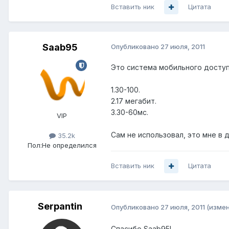
Вставить ник
Цитата
Saab95
Опубликовано
27 июля, 2011
Это система мобильного доступ
1.30-100.
2.17 мегабит.
3.30-60мс.
VIP
Сам не использовал, это мне в 
35.2k
Пол:
Не определился
Вставить ник
Цитата
Serpantin
Опубликовано
27 июля, 2011
(изме
Спасибо Saab95!