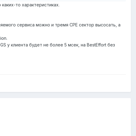
о каких-то характеристиках.
вляемого сервиса можно и тремя СРЕ сектор высосать, а
ion.
 у клиента будет не более 5 мсек, на BestEffort без