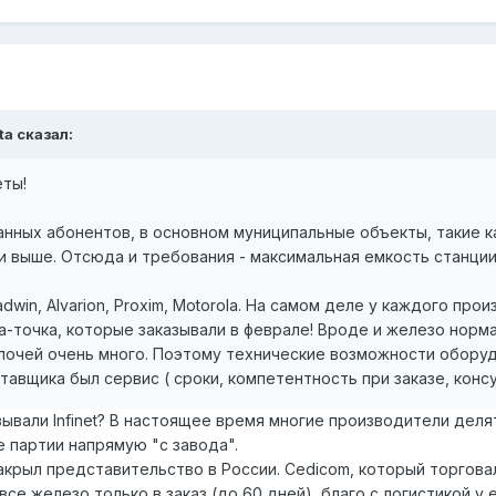
ta сказал:
еты!
ных абонентов, в основном муниципальные объекты, такие ка
 и выше. Отсюда и требования - максимальная емкость станции
Radwin, Alvarion, Proxim, Motorola. На самом деле у каждого п
ка-точка, которые заказывали в феврале! Вроде и железо норма
мелочей очень много. Поэтому технические возможности обору
ставщика был сервис ( сроки, компетентность при заказе, конс
азывали Infinet? В настоящее время многие производители де
 партии напрямую "с завода".
закрыл представительство в России. Cedicom, который торгова
се железо только в заказ (до 60 дней), благо с логистикой у 