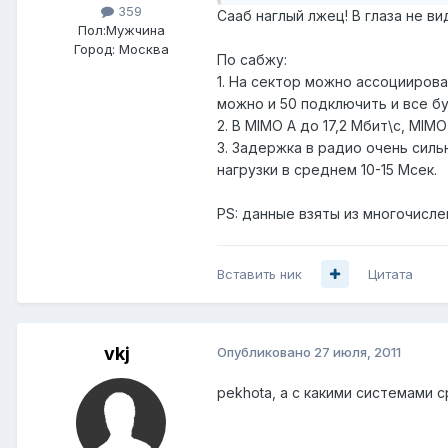
359
Сааб наглый лжец! В глаза не в
Пол:
Мужчина
Город:
Москва
По сабжу:
1. На сектор можно ассоциирова
можно и 50 подключить и все бу
2. В MIMO A до 17,2 Мбит\с, MIM
3. Задержка в радио очень сильн
нагрузки в среднем 10-15 Мсек.
PS: данные взяты из многочисле
Вставить ник
Цитата
vkj
Опубликовано
27 июля, 2011
pekhota, а с какими системами 