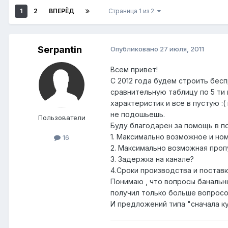
1
2
ВПЕРЁД
Страница 1 из 2
Serpantin
Опубликовано
27 июля, 2011
Всем привет!
С 2012 года будем строить бес
сравнительную таблицу по 5 ти 
характеристик и все в пустую :(
не подошьешь.
Пользователи
Буду благодарен за помощь в п
1. Максимально возможное и но
16
2. Максимально возможная проп
3. Задержка на канале?
4.Сроки производства и постав
Понимаю , что вопросы банальн
получил только больше вопросо
И предложений типа "сначала ку