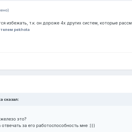
нено)
ся избежать, т.к. он дороже 4х других систем, которые расс
телем pekhota
ta сказал:
 железо это?
 отвечать за его работоспособность мне :)))