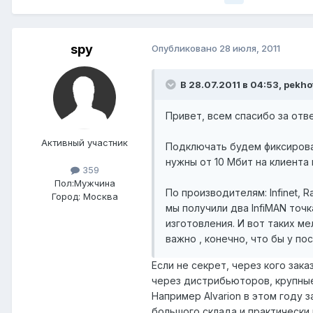
spy
Опубликовано
28 июля, 2011
В 28.07.2011 в 04:53, pekho
Привет, всем спасибо за отв
Активный участник
Подключать будем фиксирован
нужны от 10 Мбит на клиента
359
Пол:
Мужчина
По производителям: Infinet, 
Город:
Москва
мы получили два InfiMAN точ
изготовления. И вот таких 
важно , конечно, что бы у по
Если не секрет, через кого зак
через дистрибьюторов, крупные
Например Alvarion в этом году 
большого склада и практически в