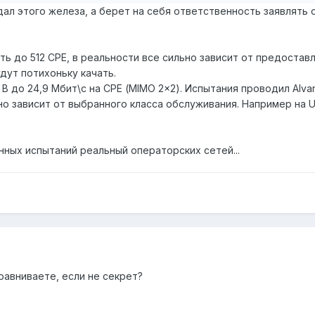
идал этого железа, а берет на себя ответственность заявлять 
ть до 512 СРЕ, в реальности все сильно зависит от предоста
дут потихоньку качать.
O B до 24,9 Мбит\с на СРЕ (MIMO 2x2). Испытания проводил Alvar
о зависит от выбранного класса обслуживания. Например на UGS
нных испытаний реальный операторских сетей...
сравниваете, если не секрет?