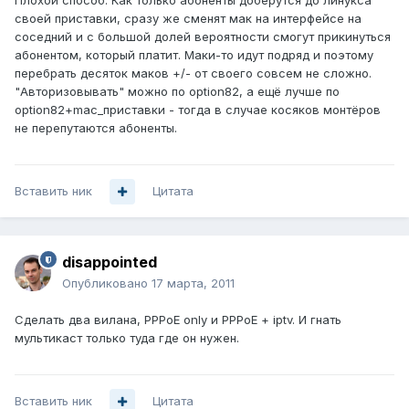
Плохой способ. Как только абоненты доберутся до линукса
своей приставки, сразу же сменят мак на интерфейсе на
соседний и с большой долей вероятности смогут прикинуться
абонентом, который платит. Маки-то идут подряд и поэтому
перебрать десяток маков +/- от своего совсем не сложно.
"Авторизовывать" можно по option82, а ещё лучше по
option82+mac_приставки - тогда в случае косяков монтёров
не перепутаются абоненты.
Вставить ник
Цитата
disappointed
Опубликовано
17 марта, 2011
Сделать два вилана, PPPoE only и PPPoE + iptv. И гнать
мультикаст только туда где он нужен.
Вставить ник
Цитата