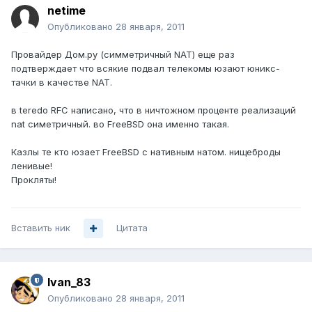
netime
Опубликовано
28 января, 2011
Провайдер Дом.ру (симметричный NAT) еще раз
подтверждает что всякие подвал телекомы юзают юникс-
тачки в качестве NAT.
в teredo RFC написано, что в ничтожном проценте реализаций
nat симетричный. во FreeBSD она именно такая.
Казлы те кто юзает FreeBSD с нативным натом. нищеброды
ленивые!
Прокляты!
Вставить ник
Цитата
Ivan_83
Опубликовано
28 января, 2011