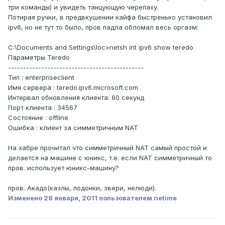
три команды) и увидеть танцующую черепаху.
Потирая ручки, в предвкушении кайфа быстренько установил
ipv6, но не тут то было, пров падла обломал весь оргазм:
C:\Documents and Settings\loc>netsh int ipv6 show teredo
Параметры Teredo
---------------------------------------------
Тип : enterpriseclient
Имя сервера : teredo.ipv6.microsoft.com.
Интервал обновления клиента: 60 секунд
Порт клиента : 34567
Состояние : offline
Ошибка : клиент за симметричным NAT
На хабре прочитал что симметричный NAT самый простой и
делается на машине с юникс, т.е. если NAT симметричный то
пров. использует юникс-машину?
пров. Акадо(казлы, подонки, звери, нелюди).
Изменено
28 января, 2011
пользователем netime