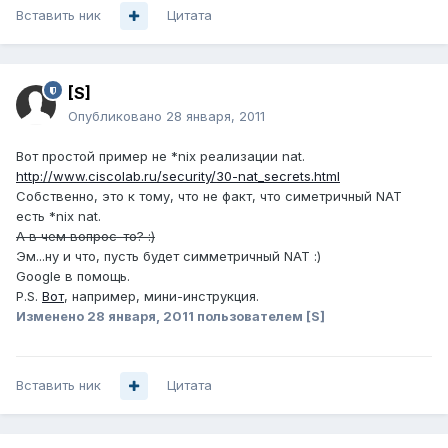
Вставить ник
Цитата
[S]
Опубликовано
28 января, 2011
Вот простой пример не *nix реализации nat.
http://www.ciscolab.ru/security/30-nat_secrets.html
Собственно, это к тому, что не факт, что симетричный NAT
есть *nix nat.
А в чем вопрос-то? :)
Эм...ну и что, пусть будет симметричный NAT :)
Google в помощь.
P.S.
Вот
, например, мини-инструкция.
Изменено
28 января, 2011
пользователем [S]
Вставить ник
Цитата