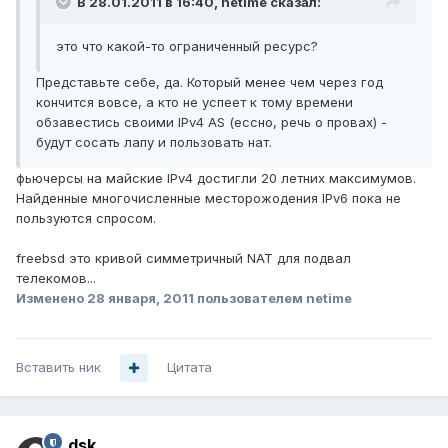
В 28.01.2011 в 16:40, netime сказал:
это что какой-то ограниченный ресурс?
Представьте себе, да. Который менее чем через год
кончится вовсе, а кто не успеет к тому времени
обзавестись своими IPv4 AS (ессно, речь о провах) -
будут сосать лапу и пользовать нат.
фьючерсы на майские IPv4 достигли 20 летних максимумов.
Найденные многочисленные месторожодения IPv6 пока не
пользуются спросом.
freebsd это кривой симметричный NAT для подвал
телекомов...
Изменено
28 января, 2011
пользователем netime
Вставить ник
Цитата
dsk