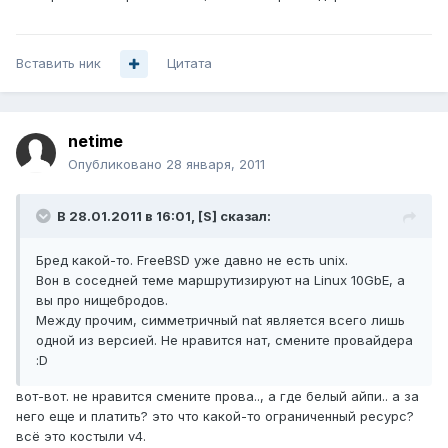
Вставить ник
Цитата
netime
Опубликовано
28 января, 2011
В 28.01.2011 в 16:01, [S] сказал:
Бред какой-то. FreeBSD уже давно не есть unix.
Вон в соседней теме маршрутизируют на Linux 10GbE, а
вы про нищебродов.
Между прочим, симметричный nat является всего лишь
одной из версией. Не нравится нат, смените провайдера
:D
вот-вот. не нравится смените прова.., а где белый айпи.. а за
него еще и платить? это что какой-то ограниченный ресурс?
всё это костыли v4.