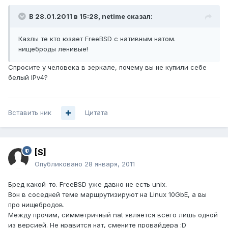
В 28.01.2011 в 15:28, netime сказал:
Казлы те кто юзает FreeBSD с нативным натом.
нищеброды ленивые!
Спросите у человека в зеркале, почему вы не купили себе
белый IPv4?
Вставить ник
Цитата
[S]
Опубликовано
28 января, 2011
Бред какой-то. FreeBSD уже давно не есть unix.
Вон в соседней теме маршрутизируют на Linux 10GbE, а вы
про нищебродов.
Между прочим, симметричный nat является всего лишь одной
из версией. Не нравится нат, смените провайдера :D