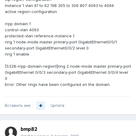
instance 1 vlan 61 to 62 198 305 to 306 807 4093 to 4094
active region-configuration
rrpp domain 1
control-vlan 4093
protected-vlan reference-instance 1
ring 1 node-mode master primary-port GigabitEthernet0/0/1
secondary-port GigabitEthernet0/0/2 level 0
ring 1 enable
[5328-rrpp-domain-region1]ring 2 node-mode master primary-port
GigabitEthernet 0/0/3 secondary-port GigabitEthernet 0/0/4 level
0
Error: Other rings have been configured on the domain.
Вставить ник
Цитата
bmp82