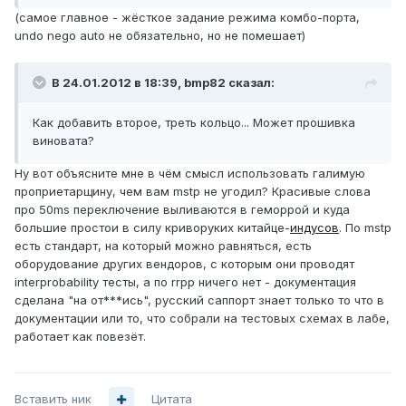
(самое главное - жёсткое задание режима комбо-порта,
undo nego auto не обязательно, но не помешает)
В 24.01.2012 в 18:39, bmp82 сказал:
Как добавить второе, треть кольцо... Может прошивка
виновата?
Ну вот объясните мне в чём смысл использовать галимую
проприетарщину, чем вам mstp не угодил? Красивые слова
про 50ms переключение выливаются в геморрой и куда
большие простои в силу криворуких китайце-
индусов
. По mstp
есть стандарт, на который можно равняться, есть
оборудование других вендоров, с которым они проводят
interprobability тесты, а по rrpp ничего нет - документация
сделана "на от***ись", русский саппорт знает только то что в
документации или то, что собрали на тестовых схемах в лабе,
работает как повезёт.
Вставить ник
Цитата