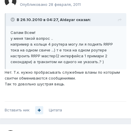
Опубликовано
28 февраля, 2011
В 26.10.2010 в 04:27, Aldayar сказал:
Салам Всем!
у меня такой вопрос ..
например в кольце 4 роутера могу ли я поднять RRPP
тока на одном свиче ...) т е тока на одном роутере
настроить RRPP мастер(2 интерфейса 1 примари 2
секондари) а транзитом ни одного не указать..? )
Нет. Т.к. нужно пробрасывать служебные вланы по которым
свитчи обмениваются сообщениями.
Так то довольно шустрая вещь.
Вставить ник
Цитата