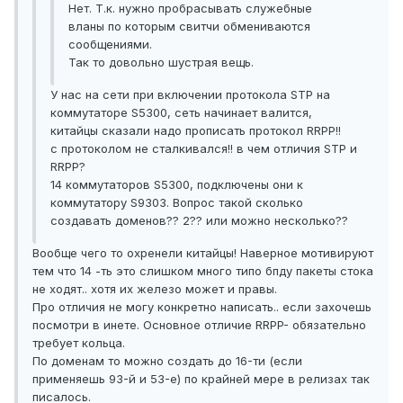
Нет. Т.к. нужно пробрасывать служебные
вланы по которым свитчи обмениваются
сообщениями.
Так то довольно шустрая вещь.
У нас на сети при включении протокола STP на
коммутаторе S5300, сеть начинает валится,
китайцы сказали надо прописать протокол RRPP!!
c протоколом не сталкивался!! в чем отличия STP и
RRPP?
14 коммутаторов S5300, подключены они к
коммутатору S9303. Вопрос такой сколько
создавать доменов?? 2?? или можно несколько??
Вообще чего то охренели китайцы! Наверное мотивируют
тем что 14 -ть это слишком много типо бпду пакеты стока
не ходят.. хотя их железо может и правы.
Про отличия не могу конкретно написать.. если захочешь
посмотри в инете. Основное отличие RRPP- обязательно
требует кольца.
По доменам то можно создать до 16-ти (если
применяешь 93-й и 53-е) по крайней мере в релизах так
писалось.