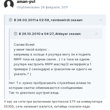
aman-pvl
Опубликовано
28 февраля, 2011
В 28.02.2011 в 02:58, rainbowirdi сказал:
В 26.10.2010 в 04:27, Aldayar сказал:
Салам Всем!
у меня такой вопрос ..
например в кольце 4 роутера могу ли я поднять
RRPP тока на одном свиче ...) т е тока на одном
роутере настроить RRPP мастер(2 интерфейса 1
примари 2 секондари) а транзитом ни одного не
указать..? )
Нет. Т.к. нужно пробрасывать служебные вланы по
которым свитчи обмениваются сообщениями.
Так то довольно шустрая вещь.
У нас на сети при включении протокола STP на коммутаторе
S5300, сеть начинает валится, китайцы сказали надо