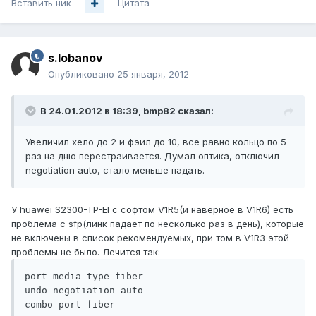
Вставить ник
Цитата
s.lobanov
Опубликовано
25 января, 2012
В 24.01.2012 в 18:39, bmp82 сказал:
Увеличил хело до 2 и фэил до 10, все равно кольцо по 5
раз на дню перестраивается. Думал оптика, отключил
negotiation auto, стало меньше падать.
У huawei S2300-TP-EI с софтом V1R5(и наверное в V1R6) есть
проблема с sfp(линк падает по несколько раз в день), которые
не включены в список рекомендуемых, при том в V1R3 этой
проблемы не было. Лечится так:
port media type fiber

undo negotiation auto

combo-port fiber