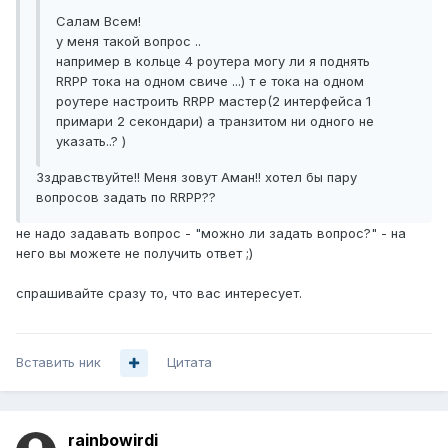
Салам Всем!
у меня такой вопрос ..
например в кольце 4 роутера могу ли я поднять
RRPP тока на одном свиче ...) т е тока на одном
роутере настроить RRPP мастер(2 интерфейса 1
примари 2 секондари) а транзитом ни одного не
указать..? )
Зздравствуйте!! Меня зовут Аман!! хотел бы пару
вопросов задать по RRPP??
не надо задавать вопрос - "можно ли задать вопрос?" - на
него вы можете не получить ответ ;)
спрашивайте сразу то, что вас интересует.
Вставить ник
Цитата
rainbowirdi