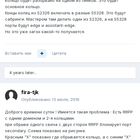
кольцо будет разорвано на одном из линков. Это будет
основное кольцо.
Концы колец из S2326 включать в разные S5328. Это будут
сабринги. Мастером там делать один из S2326, а на S5328
порты будут edge и assistant-edge.
Но это уже загон какой-то получается.
Вставить ник
Цитата
4 years later...
fira-tjk
Опубликовано
13 июля, 2016
Доброго времени суток ! Имеется такая проблема : Есть RRPP
c одним доменом и 2-я кольцами.
при обрыве одного свича с двух сторон RRPP блокирует порт
secondary. Схема показано на рисунке.
Красным "Х" показано где обрывается кольцо, а с синим "Х"