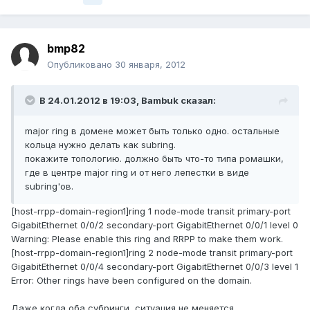
bmp82
Опубликовано
30 января, 2012
В 24.01.2012 в 19:03, Bambuk сказал:
major ring в домене может быть только одно. остальные
кольца нужно делать как subring.
покажите топологию. должно быть что-то типа ромашки,
где в центре major ring и от него лепестки в виде
subring'ов.
[host-rrpp-domain-region1]ring 1 node-mode transit primary-port
GigabitEthernet 0/0/2 secondary-port GigabitEthernet 0/0/1 level 0
Warning: Please enable this ring and RRPP to make them work.
[host-rrpp-domain-region1]ring 2 node-mode transit primary-port
GigabitEthernet 0/0/4 secondary-port GigabitEthernet 0/0/3 level 1
Error: Other rings have been configured on the domain.
Даже когда оба субринги, ситуация не меняется.