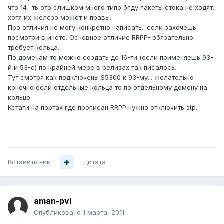
что 14 -ть это слишком много типо бпду пакеты стока не ходят..
хотя их железо может и правы.
Про отличия не могу конкретно написать.. если захочешь
посмотри в инете. Основное отличие RRPP- обязательно
требует кольца.
По доменам то можно создать до 16-ти (если применяешь 93-
й и 53-е) по крайней мере в релизах так писалось.
Тут смотря как подключены S5300 к 93-му... желательно
конечно если отдельные кольца то по отдельному домену на
кольцо.
Кстати на портах где прописан RRPP нужно отключить stp.
Вставить ник
Цитата
aman-pvl
Опубликовано
1 марта, 2011