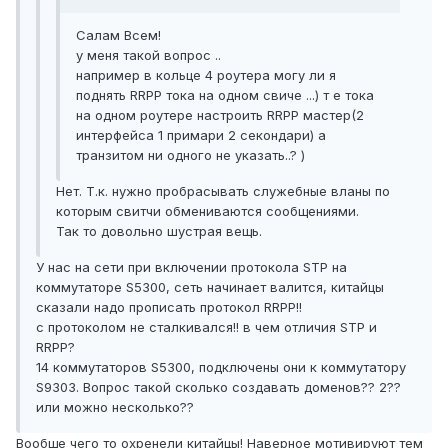
Салам Всем!
у меня такой вопрос ..
например в кольце 4 роутера могу ли я
поднять RRPP тока на одном свиче ...) т е тока
на одном роутере настроить RRPP мастер(2
интерфейса 1 примари 2 секондари) а
транзитом ни одного не указать..? )
Нет. Т.к. нужно пробрасывать служебные вланы по
которым свитчи обмениваются сообщениями.
Так то довольно шустрая вещь.
У нас на сети при включении протокола STP на
коммутаторе S5300, сеть начинает валится, китайцы
сказали надо прописать протокол RRPP!!
c протоколом не сталкивался!! в чем отличия STP и
RRPP?
14 коммутаторов S5300, подключены они к коммутатору
S9303. Вопрос такой сколько создавать доменов?? 2??
или можно несколько??
Вообще чего то охренели китайцы! Наверное мотивируют тем