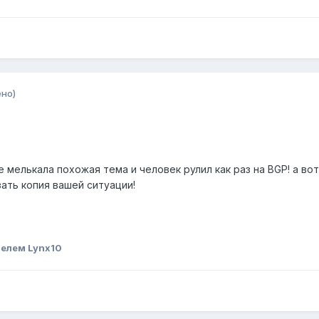
но)
е мелькала похожая тема и человек рулил как раз на BGP! а во
ать копия вашей ситуации!
елем Lynx10