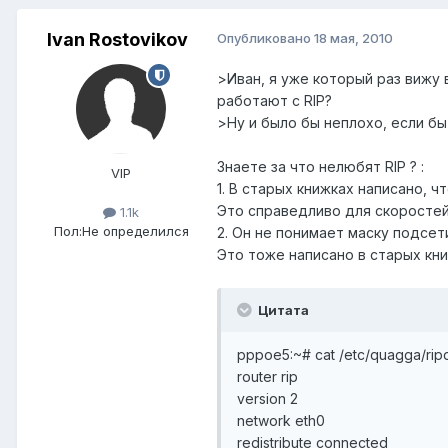
Ivan Rostovikov
Опубликовано
18 мая, 2010
>Иван, я уже который раз вижу 
работают с RIP?
>Ну и было бы неплохо, если бы
Знаете за что нелюбят RIP ? :
VIP
1. В старых книжках написано, чт
Это справедливо для скоростей 
1.1k
Пол:
Не определился
2. Он не понимает маску подсет
Это тоже написано в старых кни
Цитата
pppoe5:~# cat /etc/quagga/rip
router rip
version 2
network eth0
redistribute connected