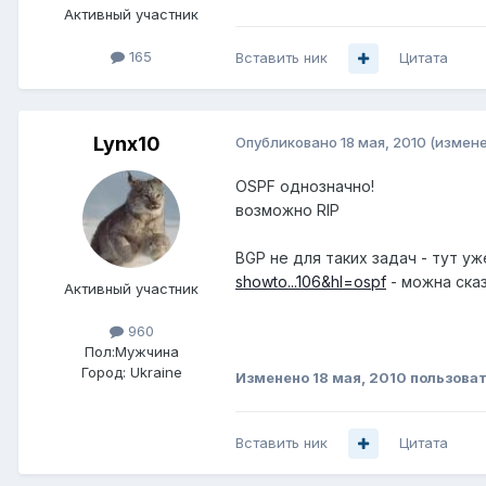
Активный участник
165
Вставить ник
Цитата
Lynx10
Опубликовано
18 мая, 2010
(измене
OSPF однозначно!
возможно RIP
BGP не для таких задач - тут уж
showto...106&hl=ospf
- можна сказ
Активный участник
960
Пол:
Мужчина
Город:
Ukraine
Изменено
18 мая, 2010
пользоват
Вставить ник
Цитата