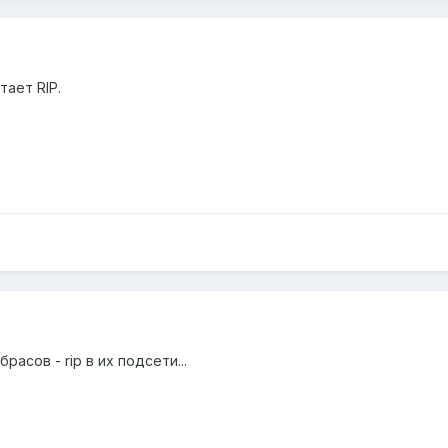
тает RIP.
брасов - rip в их подсети...