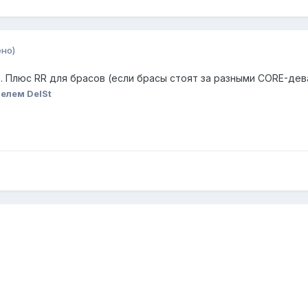
но)
P. Плюс RR для брасов (если брасы стоят за разными CORE-де
елем DelSt