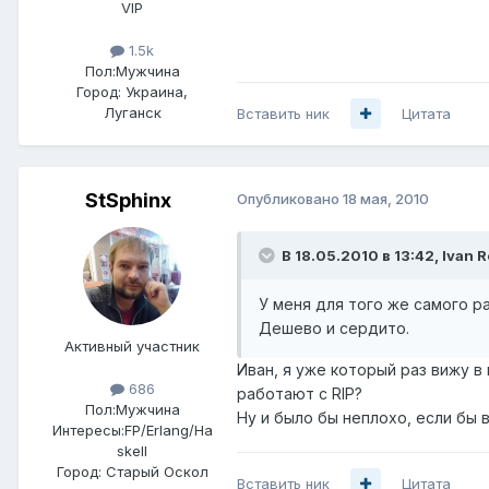
VIP
1.5k
Пол:
Мужчина
Город:
Украина,
Луганск
Вставить ник
Цитата
StSphinx
Опубликовано
18 мая, 2010
В 18.05.2010 в 13:42, Ivan 
У меня для того же самого ра
Дешево и сердито.
Активный участник
Иван, я уже который раз вижу в
686
работают с RIP?
Пол:
Мужчина
Ну и было бы неплохо, если бы 
Интересы:
FP/Erlang/Ha
skell
Город:
Старый Оскол
Вставить ник
Цитата