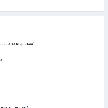
езде вендор cisco):
нет
делать up/down )