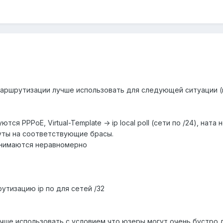
аршрутизации лучше использовать для следующей ситуации (в
тся PPPoE, Virtual-Template -> ip local poll (сети по /24), ната 
руты на соответствующие брасы.
 занимаются неравномерно
утизацию ip по для сетей /32
учше использовать с условием что юзеры могут очень бустро 