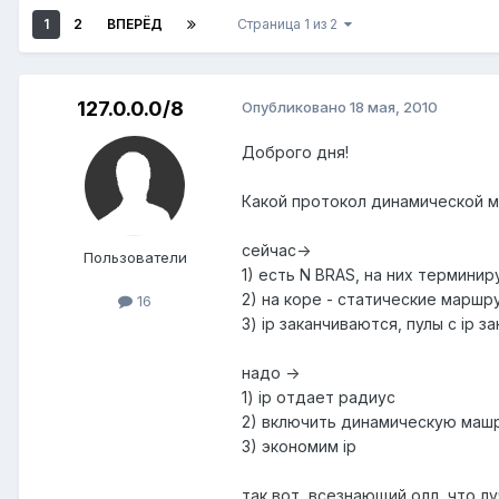
1
2
ВПЕРЁД
Страница 1 из 2
127.0.0.0/8
Опубликовано
18 мая, 2010
Доброго дня!
Какой протокол динамической м
сейчас->
Пользователи
1) есть N BRAS, на них терминирую
2) на коре - статические марш
16
3) ip заканчиваются, пулы с ip
надо ->
1) ip отдает радиус
2) включить динамическую машр
3) экономим ip
так вот, всезнающий олл, что л