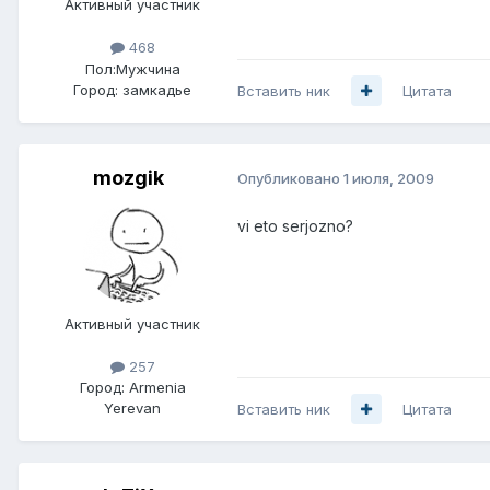
Активный участник
468
Пол:
Мужчина
Город:
замкадье
Вставить ник
Цитата
mozgik
Опубликовано
1 июля, 2009
vi eto serjozno?
Активный участник
257
Город:
Armenia
Yerevan
Вставить ник
Цитата