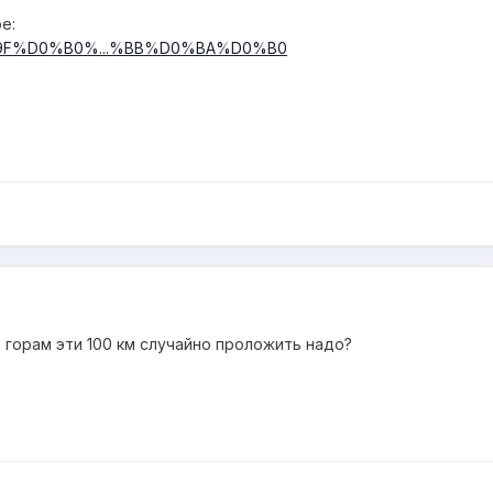
e:
/%D0%9F%D0%B0%...%BB%D0%BA%D0%B0
по горам эти 100 км случайно проложить надо?