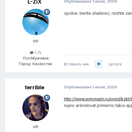
L-ZiX
Опубликовано
1 июля, 2009
vpolne. berite shelerez, rezhte zem
VIP
1.7k
Пол:
Мужчина
Город:
Казахстан
Вставить ник
Цитата
terrible
Опубликовано
1 июля, 2009
http://www.avtomash.ru/pred/kzkt/
nujno arendovat primerno takoi app
VIP