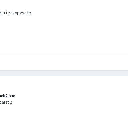
lu i zakapyvaite.
tmk2.htm
arat ;)