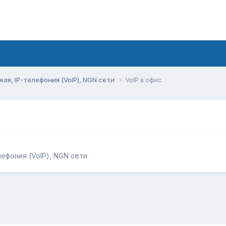
ая, IP-телефония (VoIP), NGN сети
VoIP в офис
лефония (VoIP), NGN сети