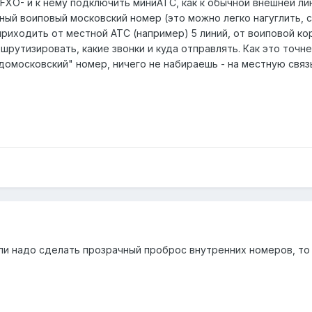
о FXO- и к нему подключить миниАТС, как к обычной внешней ли
ный воиповый московский номер (это можно легко нагуглить, с
 приходить от местной АТС (например) 5 линий, от воиповой ко
шрутизировать, какие звонки и куда отправлять. Как это точн
домосковский" номер, ничего не набираешь - на местную связь.
если надо сделать прозрачный проброс внутренних номеров, т