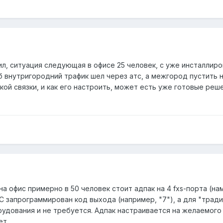
ил, ситуация следующая в офисе 25 человек, с уже инсталлир
 внутригородний трафик шел через атс, а межгород пустить н
ой связки, и как его настроить, может есть уже готовые реш
 на офис примерно в 50 человек стоит адпак на 4 fxs-порта (н
ТС запрограммирован код выхода (например, "7"), а для "трад
рудования и не требуется. Адпак настраивается на желаемого о
ет.