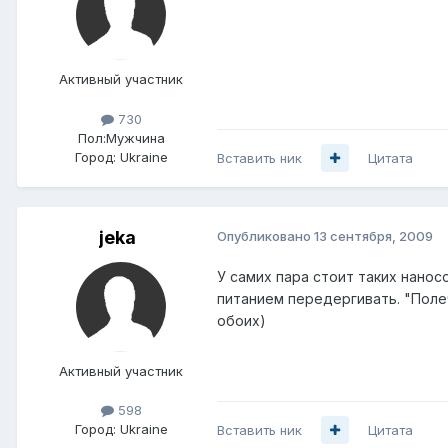
Активный участник
730
Пол:
Мужчина
Город:
Ukraine
Вставить ник
Цитата
jeka
Опубликовано
13 сентября, 2009
У самих пара стоит таких наносо
питанием передергивать. "Полечи
обоих)
Активный участник
598
Город:
Ukraine
Вставить ник
Цитата