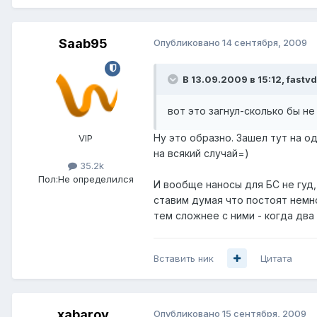
Saab95
Опубликовано
14 сентября, 2009
В 13.09.2009 в 15:12, fastvd
вот это загнул-сколько бы не
Ну это образно. Зашел тут на о
VIP
на всякий случай=)
35.2k
Пол:
Не определился
И вообще наносы для БС не гуд,
ставим думая что постоят немно
тем сложнее с ними - когда дв
Вставить ник
Цитата
xabarov
Опубликовано
15 сентября, 2009