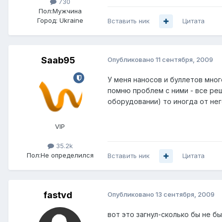
730
Пол:
Мужчина
Город:
Ukraine
Вставить ник
Цитата
Saab95
Опубликовано
11 сентября, 2009
У меня наносов и буллетов мног
помню проблем с ними - все реш
оборудовании) то иногда от нег
VIP
35.2k
Пол:
Не определился
Вставить ник
Цитата
fastvd
Опубликовано
13 сентября, 2009
вот это загнул-сколько бы не бы