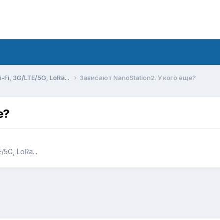
Fi, 3G/LTE/5G, LoRa...
Зависают NanoStation2. У кого еще?
е?
5G, LoRa...