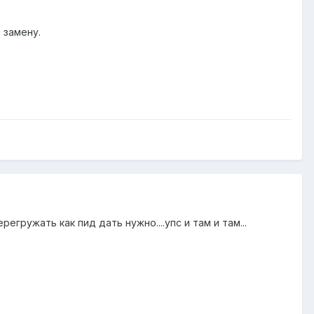
 замену.
ерегружать как пид дать нужно....упс и там и там...