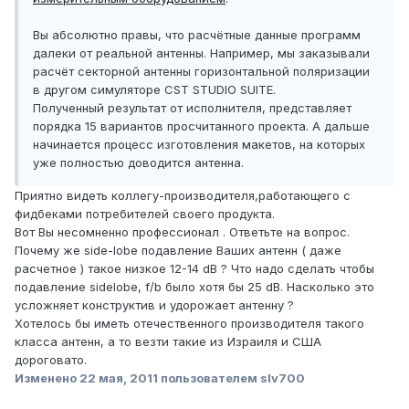
Вы абсолютно правы, что расчётные данные программ
далеки от реальной антенны. Например, мы заказывали
расчёт секторной антенны горизонтальной поляризации
в другом симуляторе CST STUDIO SUITE.
Полученный результат от исполнителя, представляет
порядка 15 вариантов просчитанного проекта. А дальше
начинается процесс изготовления макетов, на которых
уже полностью доводится антенна.
Приятно видеть коллегу-производителя,работающего с
фидбеками потребителей своего продукта.
Вот Вы несомненно профессионал . Ответьте на вопрос.
Почему же side-lobe подавление Ваших антенн ( даже
расчетное ) такое низкое 12-14 dB ? Что надо сделать чтобы
подавление sidelobe, f/b было хотя бы 25 dB. Насколько это
усложняет конструктив и удорожает антенну ?
Хотелось бы иметь отечественного производителя такого
класса антенн, а то везти такие из Израиля и США
дороговато.
Изменено
22 мая, 2011
пользователем slv700