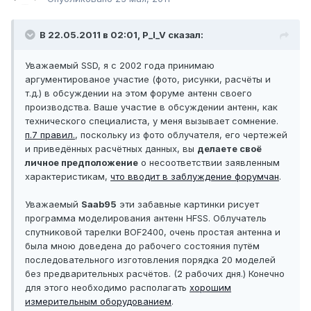
В 22.05.2011 в 02:01, P_I_V сказал:
Уважаемый SSD, я с 2002 года принимаю
аргументированое участие (фото, рисунки, расчёты и
т.д.) в обсуждении на этом форуме антенн своего
производства. Ваше участие в обсуждении антенн, как
технического специалиста, у меня вызывает сомнение.
п.7 правил.
, поскольку из фото облучателя, его чертежей
и приведённых расчётных данных, вы
делаете своё
личное предположение
о несоответствии заявленным
характеристикам,
что вводит в заблуждение форумчан
.
Уважаемый
Saab95
эти забавные картинки рисует
программа моделирования антенн HFSS. Облучатель
спутниковой тарелки BOF2400, очень простая антенна и
была мною доведена до рабочего состояния путём
последовательного изготовления порядка 20 моделей
без предварительных расчётов. (2 рабочих дня.) Конечно
для этого необходимо располагать
хорошим
измерительным оборудованием
.