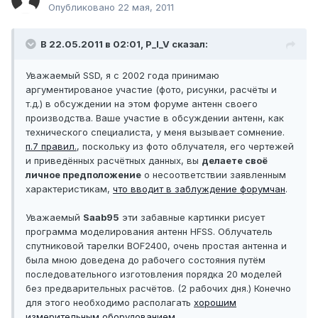
Опубликовано
22 мая, 2011
В 22.05.2011 в 02:01, P_I_V сказал:
Уважаемый SSD, я с 2002 года принимаю
аргументированое участие (фото, рисунки, расчёты и
т.д.) в обсуждении на этом форуме антенн своего
производства. Ваше участие в обсуждении антенн, как
технического специалиста, у меня вызывает сомнение.
п.7 правил.
, поскольку из фото облучателя, его чертежей
и приведённых расчётных данных, вы
делаете своё
личное предположение
о несоответствии заявленным
характеристикам,
что вводит в заблуждение форумчан
.
Уважаемый
Saab95
эти забавные картинки рисует
программа моделирования антенн HFSS. Облучатель
спутниковой тарелки BOF2400, очень простая антенна и
была мною доведена до рабочего состояния путём
последовательного изготовления порядка 20 моделей
без предварительных расчётов. (2 рабочих дня.) Конечно
для этого необходимо располагать
хорошим
измерительным оборудованием
.