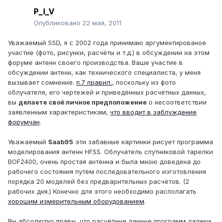
P_I_V
Опубликовано
22 мая, 2011
Уважаемый SSD, я с 2002 года принимаю аргументированое
участие (фото, рисунки, расчёты и т.д.) в обсуждении на этом
форуме антенн своего производства. Ваше участие в
обсуждении антенн, как технического специалиста, у меня
вызывает сомнение.
п.7 правил.
, поскольку из фото
облучателя, его чертежей и приведённых расчётных данных,
вы
делаете своё личное предположение
о несоответствии
заявленным характеристикам,
что вводит в заблуждение
форумчан
.
Уважаемый
Saab95
эти забавные картинки рисует программа
моделирования антенн HFSS. Облучатель спутниковой тарелки
BOF2400, очень простая антенна и была мною доведена до
рабочего состояния путём последовательного изготовления
порядка 20 моделей без предварительных расчётов. (2
рабочих дня.) Конечно для этого необходимо располагать
хорошим измерительным оборудованием
.
Вы абсолютно правы, что расчётные данные программ далеки