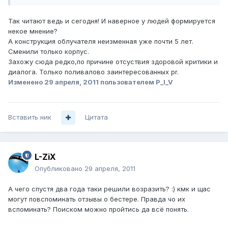
Так читают ведь и сегодня! И наверное у людей формируется
некое мнение?
А конструкция облучателя неизменная уже почти 5 лет.
Сменили только корпус.
Захожу сюда редко,по причине отсуствия здоровой критики и
диалога. Только поливалово заинтересованных pr.
Изменено
29 апреля, 2011
пользователем P_I_V
Вставить ник
Цитата
L-ZiX
Опубликовано
29 апреля, 2011
А чего спустя два года таки решили возразить? :) кмк и щас
могут повспоминать отзывы о бестере. Правда чо их
вспоминать? Поиском можно пройтись да всё понять.