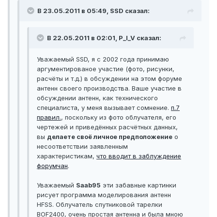
В 23.05.2011 в 05:49, SSD сказал:
В 22.05.2011 в 02:01, P_I_V сказал:
Уважаемый SSD, я с 2002 года принимаю
аргументированое участие (фото, рисунки,
расчёты и т.д.) в обсуждении на этом форуме
антенн своего производства. Ваше участие в
обсуждении антенн, как технического
специалиста, у меня вызывает сомнение.
п.7
правил.
, поскольку из фото облучателя, его
чертежей и приведённых расчётных данных,
вы
делаете своё личное предположение
о
несоответствии заявленным
характеристикам,
что вводит в заблуждение
форумчан
.
Уважаемый
Saab95
эти забавные картинки
рисует программа моделирования антенн
HFSS. Облучатель спутниковой тарелки
BOF2400, очень простая антенна и была мною