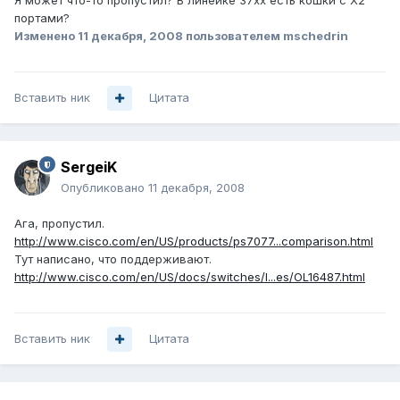
Я может что-то пропустил? В линейке 37хх есть кошки с X2
портами?
Изменено
11 декабря, 2008
пользователем mschedrin
Вставить ник
Цитата
SergeiK
Опубликовано
11 декабря, 2008
Ага, пропустил.
http://www.cisco.com/en/US/products/ps7077...comparison.html
Тут написано, что поддерживают.
http://www.cisco.com/en/US/docs/switches/l...es/OL16487.html
Вставить ник
Цитата