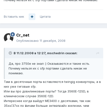
Почему нельзя их с sfp портами сделать никак не понимаю.
Вставить ник
Цитата
Cr_net
Опубликовано
11 декабря, 2008
В 11.12.2008 в 12:27, mschedrin сказал:
Да, про 3750е не знал :) Оказываются и такие есть.
Почему нельзя их с sfp портами сделать никак не
понимаю.
Там в десяточные порты вставляются twingig конверторы, а в
них уже гиговые sfp.
Или вы про довнлинковые порты? Тогда 3560E-12SD, в
клиническом случае 3560E-12D.
Интереснее когда выйдут ME3400 c десятками, так как
35xx/37xx по фичам больше энтерпрайз железки, чем