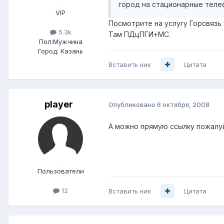
город на стационарные телеф
VIP
Посмотрите на услугу Горсвязь 
5.3k
Там ПДцПГИ+МС.
Пол:
Мужчина
Город:
Казань
Вставить ник
Цитата
player
Опубликовано
6 октября, 2008
А можно прямую ссылку пожалуйс
Пользователи
12
Вставить ник
Цитата