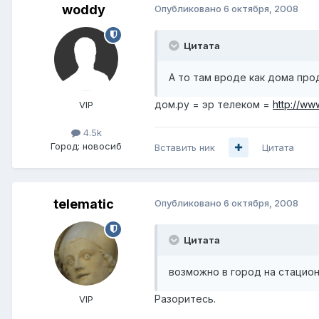
woddy
Опубликовано
6 октября, 2008
Цитата
А то там вроде как дома прод
дом.ру = эр телеком =
http://ww
VIP
4.5k
Город:
новосиб
Вставить ник
Цитата
telematic
Опубликовано
6 октября, 2008
Цитата
возможно в город на стацио
Разоритесь.
VIP