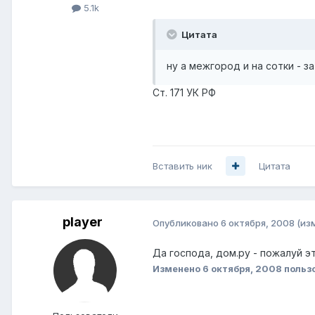
5.1k
Цитата
ну а межгород и на сотки - з
Ст. 171 УК РФ
Вставить ник
Цитата
player
Опубликовано
6 октября, 2008
(из
Да господа, дом.ру - пожалуй э
Изменено
6 октября, 2008
пользо