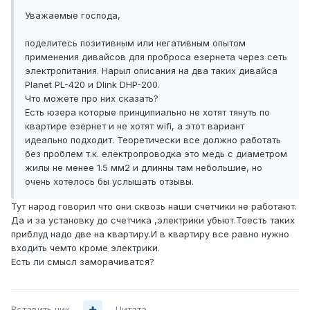
Уважаемые господа,
поделитесь позитивным или негативным опытом
применения дивайсов для проброса езернета через сеть
электропитания. Нарыл описания на два таких дивайса
Planet PL-420 и Dlink DHP-200.
Что можете про них сказать?
Есть юзера которые принципиально не хотят тянуть по
квартире езернет и не хотят wifi, а этот вариант
идеально подходит. Теоретически все должно работать
без проблем т.к. електропроводка это медь с диаметром
жилы не менее 1.5 мм2 и длинны там небольшие, но
очень хотелось бы услышать отзывы.
Тут народ говорил что они сквозь наши счетчики не работают.
Да и за установку до счетчика ,электрики убьют.Тоесть таких
приблуд надо две на квартиру.И в квартиру все равно нужно
входить чемто кроме электрики.
Есть ли смысл заморачиватся?
Вставить ник
Цитата