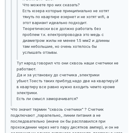
Что можете про них сказать?
Есть юзера которые принципиально не хотят
тянуть по квартире езернет и не хотят wifi, а
этот вариант идеально подходит.
Теоретически все должно работать без
проблем т.к. електропроводка это медь с
диаметром жилы не менее 1.5 мм2 и длинны
там небольшие, но очень хотелось бы
услышать отзывы.
Тут народ говорил что они сквозь наши счетчики не
работают.
Да и за установку до счетчика ,электрики
убьют.Тоесть таких приблуд надо две на квартиру.И
в квартиру все равно нужно входить чемто кроме
электрики.
Есть ли смысл заморачиватся?
Что значит термин "сквозь счетчики" ? Счетчик
подключают _паралельно_ линии питания а не
последовательно (иначе он бы расплавился при
прохождении через него пару десятков ампер), и он не