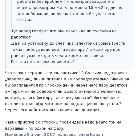
работать без проблем т.к. електропроводка это
медь с диаметром жилы не менее 1.5 мм2 и длинны
там небольшие, но очень хотелось бы услышать
отзывы.
Тут народ говорил что они сквозь наши счетчики не
работают.
Да и за установку до счетчика ,электрики убьют.Тоесть
таких приблуд надо две на квартиру.И в квартиру все
равно нужно входить чемто кроме электрики.
Есть ли смысл заморачиватся?
Что значит термин "сквозь счетчики" ? Счетчик подключают
_паралельно_ линии питания а не последовательно (иначе он
бы расплавился при прохождении через него пару десятков
ампер), и он не содержит ни одного активного эелемнта,
поэтому с чего бы вдруг счетчику мешать? Вы случайно
счетчик с трансформатором на подстанции не попутали ?
Через него действительно ничего не проходит.
Таких приблуд со стороны провайдера надо всего три на
парадный - по одной на фазу.
Изменено
8 июня, 2007
пользователем Kaban