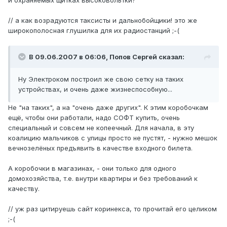
и охраняемых щитках высоковольтки?
// а как возрадуются таксисты и дальнобойщики! это же
широкополосная глушилка для их радиостанций ;-(
В 09.06.2007 в 06:06, Попов Сергей сказал:
Ну Электроком построил же свою сетку на таких
устройствах, и очень даже жизнеспособную...
Не "на таких", а на "очень даже других". К этим коробочкам
ещё, чтобы они работали, надо СОФТ купить, очень
специальный и совсем не копеечный. Для начала, в эту
коалицию мальчиков с улицы просто не пустят, - нужно мешок
вечнозелёных предъявить в качестве входного билета.
А коробочки в магазинах, - они только для одного
домохозяйства, т.е. внутри квартиры и без требований к
качеству.
// уж раз цитируешь сайт коринекса, то прочитай его целиком
;-(