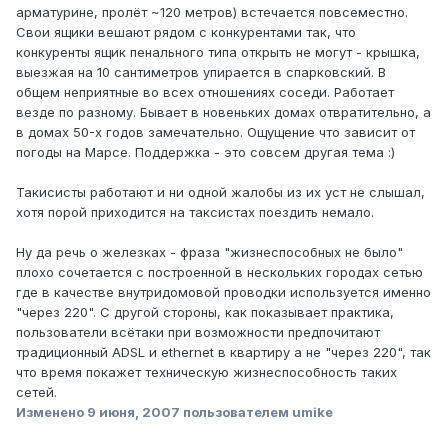
арматурине, пролёт ~120 метров) встечается повсеместно.
Свои ящики вешают рядом с конкурентами так, что
конкуренты ящик пенального типа открыть не могут - крышка,
выезжая на 10 сантиметров упирается в спарковский. В
общем неприятные во всех отношениях соседи. Работает
везде по разному. Бывает в новеньких домах отвратительно, а
в домах 50-х годов замечательно. Ощущение что зависит от
погоды на Марсе. Поддержка - это совсем другая тема :)
Такисисты работают и ни одной жалобы из их уст не слышал,
хотя порой приходится на таксистах поездить немало.
Ну да речь о железках - фраза "жизнеспособных не было"
плохо сочетается с построенной в нескольких городах сетью
где в качестве внутридомовой проводки используется именно
"через 220". С другой стороны, как показывает практика,
пользователи всётаки при возможности предпочитают
традиционный ADSL и ethernet в квартиру а не "через 220", так
что время покажет техническую жизнеспособность таких
сетей.
Изменено
9 июня, 2007
пользователем umike