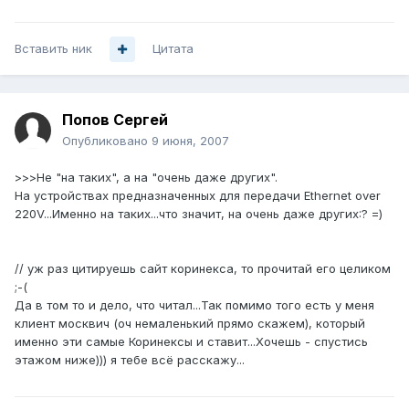
Вставить ник
Цитата
Попов Сергей
Опубликовано
9 июня, 2007
>>>Не "на таких", а на "очень даже других".
На устройствах предназначенных для передачи Ethernet over
220V...Именно на таких...что значит, на очень даже других:? =)
// уж раз цитируешь сайт коринекса, то прочитай его целиком
;-(
Да в том то и дело, что читал...Так помимо того есть у меня
клиент москвич (оч немаленький прямо скажем), который
именно эти самые Коринексы и ставит...Хочешь - спустись
этажом ниже))) я тебе всё расскажу...