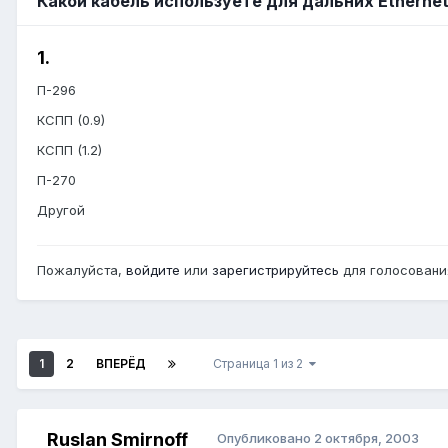
Какой кабель используете для дальних Etherne
1.
П-296
КСПП (0.9)
КСПП (1.2)
П-270
Другой
Пожалуйста,
войдите
или
зарегистрируйтесь
для голосования
1
2
ВПЕРЁД
Страница 1 из 2
Ruslan Smirnoff
Опубликовано
2 октября, 2003