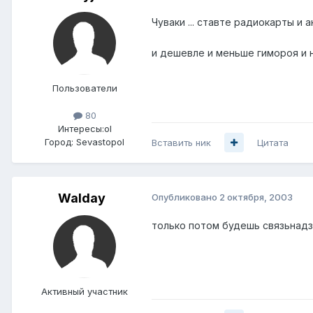
Чуваки ... ставте радиокарты и ан
и дешевле и меньше гимороя и н
Пользователи
80
Интересы:
ol
Город:
Sevastopol
Вставить ник
Цитата
Walday
Опубликовано
2 октября, 2003
только потом будешь связьнадзо
Активный участник