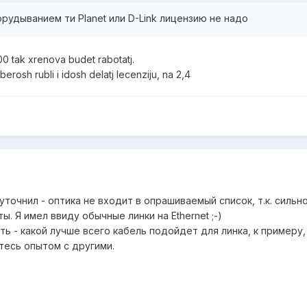
рудыванием ти Planet или D-Link лицензию не надо
0 tak xrenova budet rabotatj.
berosh rubli i idosh delatj lecenziju, na 2,4
уточнил - оптика не входит в опрашиваемый список, т.к. сильн
. Я имел ввиду обычные линки на Ethernet ;-)
ть - какой лучше всего кабель подойдет для линка, к примеру,
итесь опытом с другими.