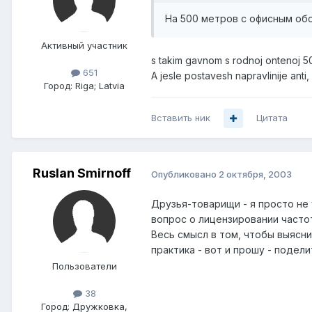
На 500 метров с офисным обо
Активный участник
s takim gavnom s rodnoj ontenoj 50
651
A jesle postavesh napravlinije anti, 
Город:
Riga; Latvia
Вставить ник
Цитата
Ruslan Smirnoff
Опубликовано
2 октября, 2003
Друзья-товарищи - я просто не 
вопрос о лицензировании частоты
Весь смысл в том, чтобы выясни
практика - вот и прошу - подел
Пользователи
38
Город:
Дружковка,