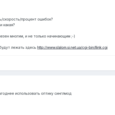
ть/скорость/процент ошибок?
и какая?
езен многим, и не только начинающим ;-)
 будут лежать здесь
http://www.slalom.si.net.ua/cgi-bin/llink.cgi
ыгоднее использовать оптику синглмод