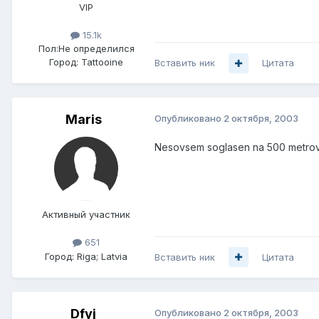
VIP
15.1k
Пол:
Не определился
Город:
Tattooine
Вставить ник
Цитата
Maris
Опубликовано
2 октября, 2003
Nesovsem soglasen na 500 metrov p
Активный участник
651
Город:
Riga; Latvia
Вставить ник
Цитата
Dfyj
Опубликовано
2 октября, 2003