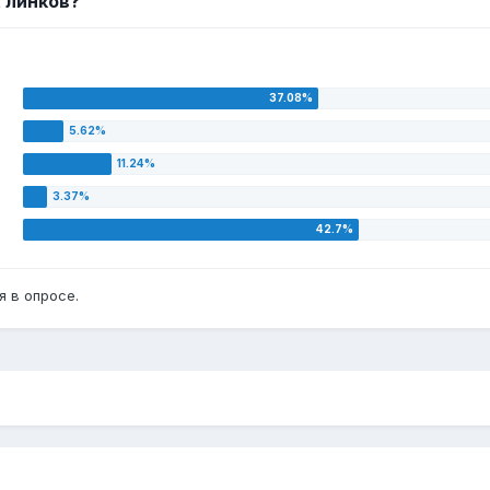
t линков?
 в опросе.