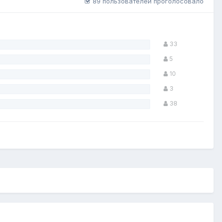
89 пользователей проголосовало
33
5
10
3
38