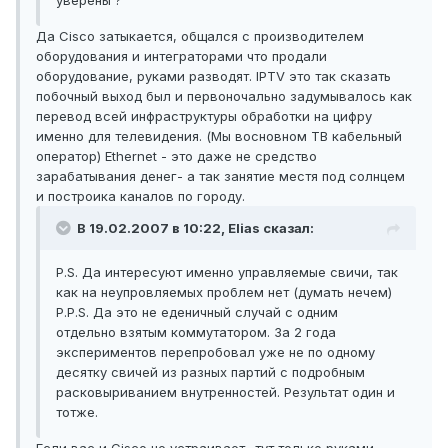
уверены ?
Да Cisco затыкается, общался с производителем
оборудования и интеграторами что продали
оборудование, руками разводят. IPTV это так сказать
побочный выход был и первоночально задумывалось как
перевод всей инфраструктуры обработки на цифру
именно для телевидения. (Мы восновном ТВ кабельный
оператор) Ethernet - это даже не средство
зарабатывания денег- а так занятие местя под солнцем
и построика каналов по городу.
В 19.02.2007 в 10:22, Elias сказал:
P.S. Да интересуют именно управляемые свичи, так
как на неупровляемых проблем нет (думать нечем)
P.P.S. Да это не еденичный случай с одним
отдельно взятым коммутатором. За 2 года
экспериментов перепробовал уже не по одному
десятку свичей из разных партий с подробным
расковыриванием внутренностей. Результат один и
тотже.