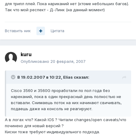
для трипл плей. Пока нариканий нет (ктоме небольших багов).
Так что мой респект - Д-Линк (на данный момент)
Вставить ник
Цитата
kuru
Опубликовано
20 февраля, 2007
В 19.02.2007 в 10:22, Elias сказал:
Cisco 3560 и 3560G проработали по пол года без
нареканий, пока в один прекрасный день полностью не
вставали. Снимаешь поток на них начинают свичивать,
подаешь даже на консоль не реагируют.
А в логах что? Какой IOS ? Читали changes/open caveats/что
починено для новый версий ?
Киски тоже требуют индивидуального подхода.