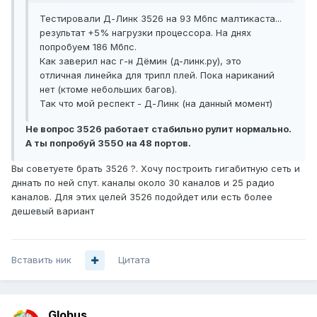
Тестировали Д-Линк 3526 на 93 Мбпс малтикаста...
результат +5% нагрузки процессора. На днях
попробуем 186 Мбпс.
Как заверил нас г-н Дёмин (д-линк.ру), это
отличная линейка для трипл плей. Пока нариканий
нет (ктоме небольших багов).
Так что мой респект - Д-Линк (на данный момент)
Не вопрос 3526 работает стабильно рулит нормально.
А ты попробуй 3550 на 48 портов.
Вы советуете брать 3526 ?. Хочу построить гигабитную сеть и
дннать по ней спут. каналы около 30 каналов и 25 радио
каналов. Для этих целей 3526 подойдет или есть более
дешевый вариант
Вставить ник
Цитата
Globus