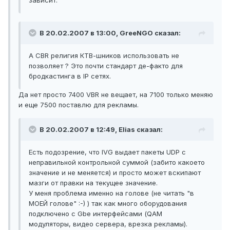
зависит.
В 20.02.2007 в 13:00, GreeNGO сказал:
А CBR религия КТВ-шников использовать не
позволяет ? Это почти стандарт де-факто для
бродкастинга в IP сетях.
Да нет просто 7400 VBR не вещает, на 7100 только меняю
и еще 7500 поставлю для рекламы.
В 20.02.2007 в 12:49, Elias сказал:
Есть подозрение, что IVG выдает пакеты UDP с
неправильной контрольной суммой (забито какоето
значение и не меняется) и просто может вскипают
мазги от правки на текущее значение.
У меня проблема именно на голове (не читать "в
МОЕЙ голове" :-) ) так как много оборудования
подключено с Gbe интерфейсами (QAM
модуляторы, видео сервера, врезка рекламы).