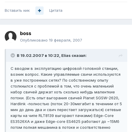
Вставить ник
Цитата
boss
Опубликовано
19 февраля, 2007
В 19.02.2007 в 10:22, Elias сказал:
С вводом в эксплуатацию цифровой головной станции,
возник вопрос. Какие управляемые свичи используются
в уже построенных сетях? По собственному опыту
столкнылся с проблемой в том, что очень маленький
набор свичей держат хоть сколько нибудь маленткие
потоки. (Есть опыт выгорания свичей Planet SGSW-2620,
Hardlink -полностью (поток 20-30мегабит в течениии от 5
мин до день два и свич перестает загружаться) сетевые
карты на чипе RLT8139 выгорают пачками) Edge-Core
ES3526XA и даже Edge-core ES4625 работают до ~15Мб
потом полная мешанина в потоке и соответственно