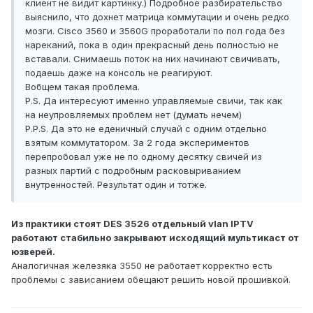
клиент не видит картинку.) Подробное разбирательство
выяснило, что дохнет матрица коммутации и очень редко
мозги. Cisco 3560 и 3560G проработали по пол года без
нареканий, пока в один прекрасный день полностью не
вставали. Снимаешь поток на них начинают свичивать,
подаешь даже на консоль не реагируют.
Вобщем такая проблема.
P.S. Да интересуют именно управляемые свичи, так как
на неупровляемых проблем нет (думать нечем)
P.P.S. Да это не еденичный случай с одним отдельно
взятым коммутатором. За 2 года экспериментов
перепробовал уже не по одному десятку свичей из
разных партий с подробным расковыриванием
внутренностей. Результат один и тотже.
Из практики стоят DES 3526 отдельный vlan IPTV
работают стабильно закрывают исходящий мультикаст от
юзверей.
Аналогичная железяка 3550 не работает корректно есть
проблемы с зависанием обещают решить новой прошивкой.