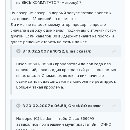
на ВЕСЬ КОММУТАТОР (матрицу) ?
Ну лазер не лазер- а первый запуст потока привел к
выгоранию 13 свичей на сегменте.
Да именно на весь коммутатор, проверяю просто
сначала вывожу один канал, поднимаю битреит- потом
другой. Если каналов 30 выдержит значит на прогон и
далее решение ставить на сеть или нет.
В 19.02.2007 в 10:22, Elias сказал:
Cisco 3560 и 3560G проработали по пол года без
нареканий, пока в один прекрасный день полностью
не вставали. Снимаешь поток на них начинают
свичивать, подаешь даже на консоль не реагируют.
Вобщем такая проблема.
В 20.02.2007 в 06:58, GreeNGO сказал:
Не верю (С) Leiden .. чтобы Cisco 3560/G
затыкались при вещании мультикаста.. Вы ТОЧНО