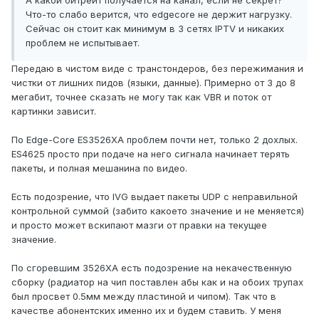
А какой битрейт получается на канал, если не секрет?
Что-то слабо верится, что edgecore не держит нагрузку.
Сейчас он стоит как минимум в 3 сетях IPTV и никаких
проблем не испытывает.
Передаю в чистом виде с транстондеров, без пережимания и
чистки от лишних пидов (языки, данные). Примерно от 3 до 8
мегабит, точнее сказать не могу так как VBR и поток от
картинки зависит.
По Edge-Core ES3526XA проблем почти нет, только 2 дохлых.
ES4625 просто при подаче на него сигнала начинает терять
пакеты, и полная мешанина по видео.
Есть подозрение, что IVG выдает пакеты UDP с неправильной
контрольной суммой (забито какоето значение и не меняется)
и просто может вскипают мазги от правки на текущее
значение.
По сгоревшим 3526XA есть подозрение на некачественную
сборку (радиатор на чип поставлен абы как и на обоих трупах
был просвет 0.5мм между пластиной и чипом). Так что в
качестве абонентских именно их и будем ставить. У меня