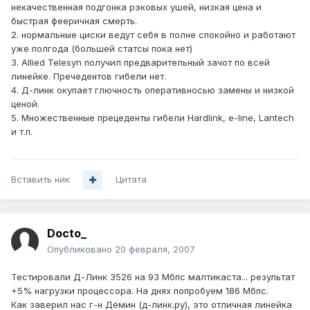
некачественная подгонка рэковых ушей, низкая цена и
быстрая фееричная смерть.
2. нормальные циски ведут себя в полне спокойно и работают
уже полгода (большей статсы пока нет)
3. Allied Telesyn получил предварительный зачот по всей
линейке. Пречедентов гибели нет.
4. Д-линк окупает глючность оперативносью замены и низкой
ценой.
5. Множественные прецеденты гибели Hardlink, e-line, Lantech
и т.п.
Вставить ник
Цитата
Docto_
Опубликовано
20 февраля, 2007
Тестировали Д-Линк 3526 на 93 Мбпс малтикаста... результат
+5% нагрузки процессора. На днях попробуем 186 Мбпс.
Как заверил нас г-н Дёмин (д-линк.ру), это отличная линейка