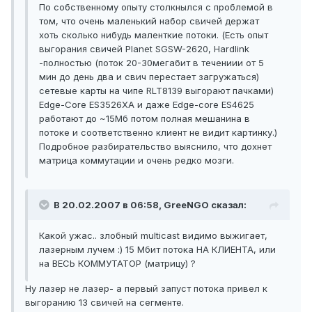
По собственному опыту столкнылся с проблемой в
том, что очень маленький набор свичей держат
хоть сколько нибудь маленткие потоки. (Есть опыт
выгорания свичей Planet SGSW-2620, Hardlink
-полностью (поток 20-30мегабит в течениии от 5
мин до день два и свич перестает загружаться)
сетевые карты на чипе RLT8139 выгорают пачками)
Edge-Core ES3526XA и даже Edge-core ES4625
работают до ~15Мб потом полная мешанина в
потоке и соответственно клиент не видит картинку.)
Подробное разбирательство выяснило, что дохнет
матрица коммутации и очень редко мозги.
В 20.02.2007 в 06:58, GreeNGO сказал:
Какой ужас.. злобный multicast видимо выжигает,
лазерным лучем :) 15 Мбит потока НА КЛИЕНТА, или
на ВЕСЬ КОММУТАТОР (матрицу) ?
Ну лазер не лазер- а первый запуст потока привел к
выгоранию 13 свичей на сегменте.