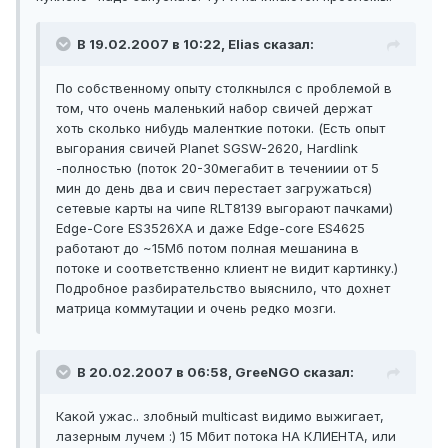
В 19.02.2007 в 10:22, Elias сказал:
По собственному опыту столкнылся с проблемой в
том, что очень маленький набор свичей держат
хоть сколько нибудь маленткие потоки. (Есть опыт
выгорания свичей Planet SGSW-2620, Hardlink
-полностью (поток 20-30мегабит в течениии от 5
мин до день два и свич перестает загружаться)
сетевые карты на чипе RLT8139 выгорают пачками)
Edge-Core ES3526XA и даже Edge-core ES4625
работают до ~15Мб потом полная мешанина в
потоке и соответственно клиент не видит картинку.)
Подробное разбирательство выяснило, что дохнет
матрица коммутации и очень редко мозги.
В 20.02.2007 в 06:58, GreeNGO сказал:
Какой ужас.. злобный multicast видимо выжигает,
лазерным лучем :) 15 Мбит потока НА КЛИЕНТА, или