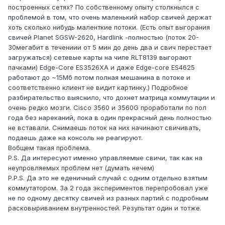
построенных сетях? По собственному опыту столкнылся с
проблемой в том, что очень маленький набор свичей держат
хоть сколько нибудь маленткие потоки. (Есть опыт выгорания
свичей Planet SGSW-2620, Hardlink -полностью (поток 20-
30мегабит в течениии от 5 мин до день два и свич перестает
загружаться) сетевые карты на чипе RLT8139 выгорают
пачками) Edge-Core ES3526XA и даже Edge-core ES4625
работают до ~15Мб потом полная мешанина в потоке и
соответственно клиент не видит картинку.) Подробное
разбирательство выяснило, что дохнет матрица коммутации и
очень редко мозги. Cisco 3560 и 3560G проработали по пол
года без нареканий, пока в один прекрасный день полностью
не вставали. Снимаешь поток на них начинают свичивать,
подаешь даже на консоль не реагируют.
Вобщем такая проблема.
P.S. Да интересуют именно управляемые свичи, так как на
неупровляемых проблем нет (думать нечем)
P.P.S. Да это не еденичный случай с одним отдельно взятым
коммутатором. За 2 года экспериментов перепробовал уже
не по одному десятку свичей из разных партий с подробным
расковыриванием внутренностей. Результат один и тотже.