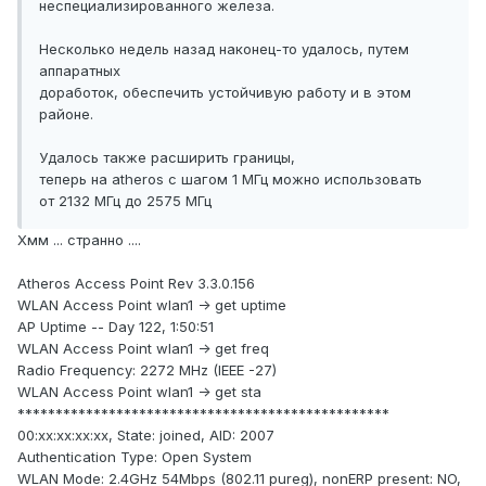
неспециализированного железа.
Неcколько недель назад наконец-то удалось, путем
аппаратных
доработок, обеспечить устойчивую работу и в этом
районе.
Удалось также расширить границы,
теперь на atheros с шагом 1 МГц можно использовать
от 2132 МГц до 2575 МГц
Хмм ... странно ....
Atheros Access Point Rev 3.3.0.156
WLAN Access Point wlan1 -> get uptime
AP Uptime -- Day 122, 1:50:51
WLAN Access Point wlan1 -> get freq
Radio Frequency: 2272 MHz (IEEE -27)
WLAN Access Point wlan1 -> get sta
*************************************************
00:xx:xx:xx:xx, State: joined, AID: 2007
Authentication Type: Open System
WLAN Mode: 2.4GHz 54Mbps (802.11 pureg), nonERP present: NO,