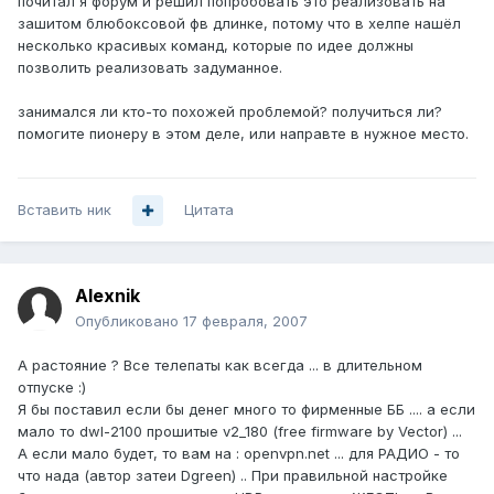
почитал я форум и решил попробовать это реализовать на
зашитом блюбоксовой фв длинке, потому что в хелпе нашёл
несколько красивых команд, которые по идее должны
позволить реализовать задуманное.
занимался ли кто-то похожей проблемой? получиться ли?
помогите пионеру в этом деле, или направте в нужное место.
Вставить ник
Цитата
Alexnik
Опубликовано
17 февраля, 2007
А растояние ? Все телепаты как всегда ... в длительном
отпуске :)
Я бы поставил если бы денег много то фирменные ББ .... а если
мало то dwl-2100 прошитые v2_180 (free firmware by Vector) ...
А если мало будет, то вам на : openvpn.net ... для РАДИО - то
что нада (автор затеи Dgreen) .. При правильной настройке