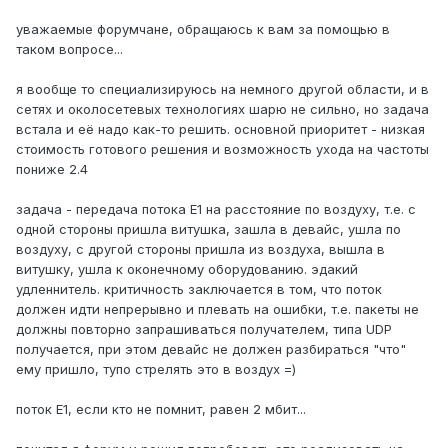
уважаемые форумчане, обращаюсь к вам за помощью в
таком вопросе...
я вообще то специализируюсь на немного другой области, и в
сетях и околосетевых технологиях шарю не сильно, но задача
встала и её надо как-то решить. основной приоритет - низкая
стоимость готового решения и возможность ухода на частоты
пониже 2.4
задача - передача потока Е1 на расстояние по воздуху, т.е. с
одной стороны пришла витушка, зашла в девайс, ушла по
воздуху, с другой стороны пришла из воздуха, вышла в
витушку, ушла к оконечному оборудованию. эдакий
удленнитель. критичность заключается в том, что поток
должен идти непрерывно и плевать на ошибки, т.е. пакеты не
должны повторно запрашиваться получателем, типа UDP
получается, при этом девайс не должен разбираться "что"
ему пришло, тупо стрелять это в воздух =)
поток Е1, если кто не помнит, равен 2 мбит...