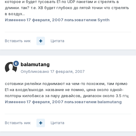
которое и будет тусовать Е1 по UDP пакетам и стрелять в
длинки. так? т.е. ХВ будет глубоко до пятой точки что стрелять
в воздух...
Изменено
17 февраля, 2007
пользователем Synth
Вставить ник
Цитата
balamutang
Опубликовано
17 февраля, 2007
сотовики релейки поднимают на чем-то похожем, там прямо
Е1 на входе/выходе. название не помню, цена около одной-
полторы килобакса за пару девайсов, диапазон около 3.5 ггц
Изменено
17 февраля, 2007
пользователем balamutang
Вставить ник
Цитата