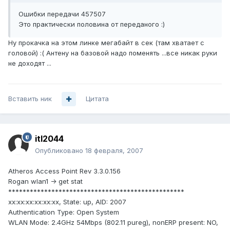
Ошибки передачи 457507
Это практически половина от переданого :)
Ну прокачка на этом линке мегабайт в сек (там хватает с
головой) :( Антену на базовой надо поменять ...все никак руки
не доходят ...
Вставить ник
Цитата
itl2044
Опубликовано
18 февраля, 2007
Atheros Access Point Rev 3.3.0.156
Rogan wlan1 -> get stat
*************************************************
xx:xx:xx:xx:xx:xx, State: up, AID: 2007
Authentication Type: Open System
WLAN Mode: 2.4GHz 54Mbps (802.11 pureg), nonERP present: NO,