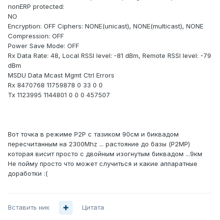
nonERP protected:
NO
Encryption: OFF Ciphers: NONE(unicast), NONE(multicast), NONE
Compression: OFF
Power Save Mode: OFF
Rx Data Rate: 48, Local RSSI level: -81 dBm, Remote RSSI level: -79
dBm
MSDU Data Mcast Mgmt Ctrl Errors
Rx 8470768 11759878 0 33 0 0
Tx 1123995 1144801 0 0 0 457507
Вот точка в режиме P2P с тазиком 90см и биквадом
пересчитанным на 2300Mhz ... растояние до базы (P2MP)
которая висит просто с двойным изогнутым биквадом ...9км
Не пойму просто что может случиться и какие аппаратные
доработки :(
Вставить ник
Цитата