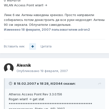
0 WEPError
WLAN Access Point wlan1 ->
Линк 6 км. Антены наведены хреново. Просто направили
собирались потом донастроить да все руки недоходят. Антены
90 см зеркала. Облучатели самодельные.
Изменено
18 февраля, 2007
пользователем adron2
Вставить ник
Цитата
Alexnik
Опубликовано
19 февраля, 2007
В 18.02.2007 в 18:28, itl2044 сказал:
Atheros Access Point Rev 3.3.0.156
Rogan wlan1 -> get stat
*************************************************
xx:xx:xx:xx:xx:xx, State: up, AID: 2007