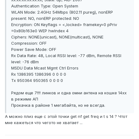
Authentication Type: Open System
WLAN Mode: 2.4GHz 54Mbps (802.11 pureg), nonERP
present: NO, nonERP protected: NO
Encryption: ON Keyflags = <,locked> framekey=0 pPriv
=0x80b163e0 WEP hwIndex 4
Ciphers: NONE(unicast), NONE(multicast), NONE
Compression: OFF
Power Save Mode: OFF
Rx Data Rate: 48, Local RSSI level: -77 dBm, Remote RSSI
level: -76 dBm
MSDU Data Mcast Mgmt Ctrl Errors
Rx 1386395 1386396 0 0 0 0
Tx 950364 950365 0 0 0 0
Рядом еще 7!!!! линков и одна омни антена на кошке 14хх
в режиме АП
Прокачка в районе 1 мегабайта, но не всегда.
А можно плиз еще с этой точки get nf get freq и t s 14 ? Чтот
мне кажеться что чегото не хватает ...