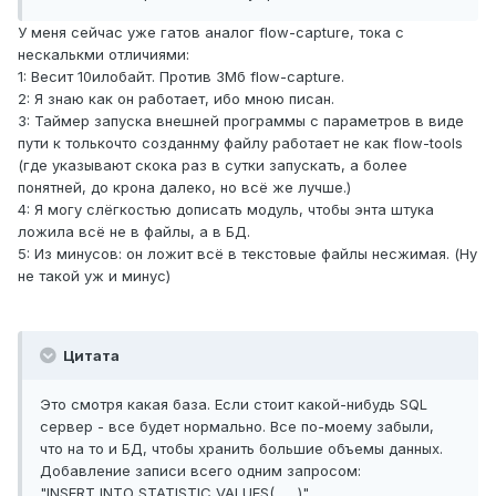
У меня сейчас уже гатов аналог flow-capture, тока с
нескалькми отличиями:
1: Весит 10илобайт. Против 3Мб flow-capture.
2: Я знаю как он работает, ибо мною писан.
3: Таймер запуска внешней программы с параметров в виде
пути к толькочто созданнму файлу работает не как flow-tools
(где указывают скока раз в сутки запускать, а более
понятней, до крона далеко, но всё же лучше.)
4: Я могу слёгкостью дописать модуль, чтобы энта штука
ложила всё не в файлы, а в БД.
5: Из минусов: он ложит всё в текстовые файлы несжимая. (Ну
не такой уж и минус)
Цитата
Это смотря какая база. Если стоит какой-нибудь SQL
сервер - все будет нормально. Все по-моему забыли,
что на то и БД, чтобы хранить большие объемы данных.
Добавление записи всего одним запросом:
"INSERT INTO STATISTIC VALUES(.......)"