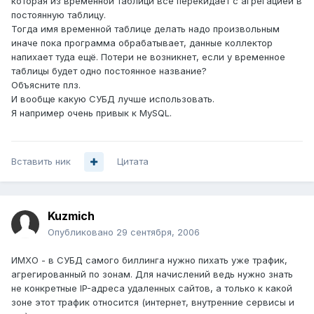
которая из временной таблици всё перекидает с агрегацией в
постоянную таблицу.
Тогда имя временной таблице делать надо произвольным
иначе пока программа обрабатывает, данные коллектор
напихает туда ещё. Потери не возникнет, если у временное
таблицы будет одно постоянное название?
Объясните плз.
И вообще какую СУБД лучше использовать.
Я например очень привык к MySQL.
Вставить ник
Цитата
Kuzmich
Опубликовано
29 сентября, 2006
ИМХО - в СУБД самого биллинга нужно пихать уже трафик,
агрегированный по зонам. Для начислений ведь нужно знать
не конкретные IP-адреса удаленных сайтов, а только к какой
зоне этот трафик относится (интернет, внутренние сервисы и