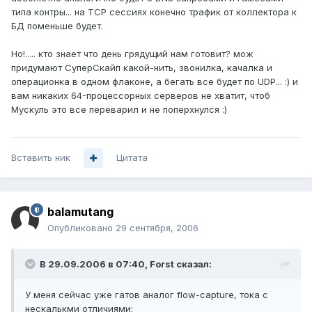
типа контры... на TCP сессиях конечно трафик от коллектора к
БД поменьше будет.
Но!..... кто знает что день грядущий нам готовит? мож
придумают СуперСкайп какой-нить, звонилка, качалка и
операционка в одном флаконе, а бегать все будет по UDP... :) и
вам никаких 64-процессорных серверов не хватит, чтоб
Мускуль это все переварил и не поперхнулся :)
Вставить ник
Цитата
balamutang
Опубликовано
29 сентября, 2006
В 29.09.2006 в 07:40, Forst сказал:
У меня сейчас уже гатов аналог flow-capture, тока с
нескалькми отличиями: