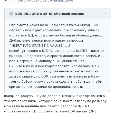
Опубликовано
29 сентября, 2006
В 29.09.2006 в 05:18, Microsoft сказал:
Это смотря какая база. Если стоит какой-нибудь SQL
сервер - все будет нормально. Все по-моему забыли,
что на то и БД, чтобы хранить большие объемы данных.
Добавление записи всего одним запросом:
"INSERT INTO STATISTIC VALUES(.......)"
Какой тут трафик с БД? Когда делаешь INSERT - никаких
выборок не делается, а просто добавляется запись и
все. Нагрузка на машину с БД минимальная.
Пишите в базу и все будет работать нормально. Да и
вообще сам запрос на добавление можете слать на
другую машину по UDP, там получать и пихать в базу,
только буфер приема сокета сделать побольше, чтобы
при активном трафике не дропались пакеты.
поищи по форуму - я уже делал выкладки. вкратце смысл в
том что пакет инфы, которую описывает нетфлоу по размеру
может быть
меньше
чем пакет с запросом INSERT
отправленный к БД, особенно всякие UDP пакеты (DNS