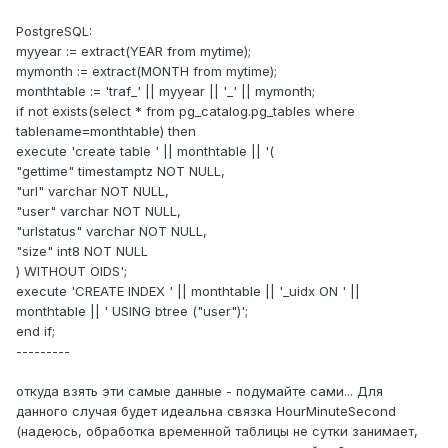
PostgreSQL:
myyear := extract(YEAR from mytime);
mymonth := extract(MONTH from mytime);
monthtable := 'traf_' || myyear || '_' || mymonth;
if not exists(select * from pg_catalog.pg_tables where
tablename=monthtable) then
execute 'create table ' || monthtable || '(
"gettime" timestamptz NOT NULL,
"url" varchar NOT NULL,
"user" varchar NOT NULL,
"urlstatus" varchar NOT NULL,
"size" int8 NOT NULL
) WITHOUT OIDS';
execute 'CREATE INDEX ' || monthtable || '_uidx ON ' ||
monthtable || ' USING btree ("user")';
end if;
---------
откуда взять эти самые данные - подумайте сами... Для
данного случая будет идеальна связка HourMinuteSecond
(надеюсь, обработка временной таблицы не сутки занимает,