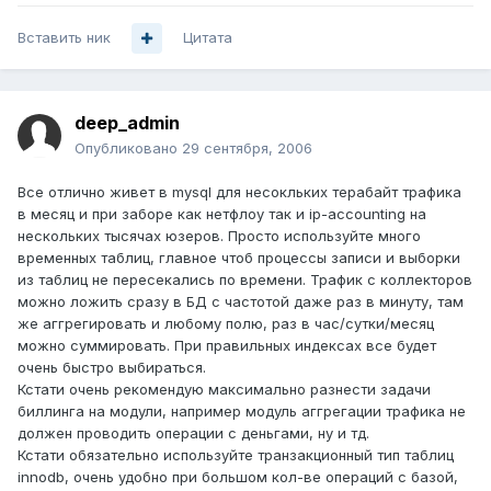
Вставить ник
Цитата
deep_admin
Опубликовано
29 сентября, 2006
Все отлично живет в mysql для несокльких терабайт трафика
в месяц и при заборе как нетфлоу так и ip-accounting на
нескольких тысячах юзеров. Просто используйте много
временных таблиц, главное чтоб процессы записи и выборки
из таблиц не пересекались по времени. Трафик с коллекторов
можно ложить сразу в БД с частотой даже раз в минуту, там
же аггрегировать и любому полю, раз в час/сутки/месяц
можно суммировать. При правильных индексах все будет
очень быстро выбираться.
Кстати очень рекомендую максимально разнести задачи
биллинга на модули, например модуль аггрегации трафика не
должен проводить операции с деньгами, ну и тд.
Кстати обязательно используйте транзакционный тип таблиц
innodb, очень удобно при большом кол-ве операций с базой,