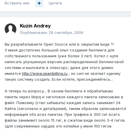
Вставить ник
Цитата
Kuzin Andrey
Опубликовано
28 сентября, 2006
Вы разрабатываете Open Source или в закрытом виде ?!
У меня достаточно большой опыт создания биллинга для
собственного пользования (уже более 3 лет). Хотел с нуля
написать улучшенную версию распеределенной биллинговой
системы и выложить в опенсорс, даже для этого домен
имеется
http://www.openbilling.ru
, но сил не хватает одному
такую систему создать. Если хотите, присоединяйтесь...
А теперь по вопросу... В своем биллинге я обрабатываю
пакеты через libipq и заголовок каждого пакета записываю в
файл. Помоему (стал забывать) каждая запись занимает 24
байта (заголовок и дата/время), таким образом записывается
информация обо всех пакетах. При трафике в 300 гиг всего
файлы занимают около 15 гиг, в сжатом виде около 3-4 гигов
(для современных хардов это копейки у меня 100 гигов