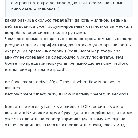
с игровых это другое. либо одна ТСП-сессия на 700мб
либо семь миллионов :)
какая разница сколько терабайт? да хоть миллион, ведь на
веб выводится уже просуммированная статистика за месяц, а
подробно/посессионно есс-но ручками.
Чем чаще снимаются данные с коллекторов, тем меньше надо
ресурсов для их тарификации, достаточно умно организовать
очередь из временных таблиц (если например трафик за
минуту неуспеваем за следующую минуту посчитать), тем
более что предварительную аггрегацию делает сам netflow,
вот например в том же ipcad'е:
netflow timeout active 30; # Timeout when flow is active, in
minutes
netflow timeout inactive 15; # Flow inactivity timeout, in seconds
Более того когда у вас 7 миллионов TCP-сессий :) можно
поставить N-тачек которые будут делать предбиллинг, а потом
уже это сливать на сервер тарификации, к тому же еще на
этапе предбиллинга можно отлавливать флуды, сканы и тд