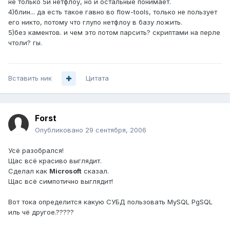
не только 5й нетфлоу, но и остальные понимает.
4)блин... да есть такое гавно во flow-tools, только не пользует
его никто, потому что глупо нетфлоу в базу ложить.
5)без каментов. и чем это потом парсить? скриптами на перле
чтоли? гы.
Вставить ник
Цитата
Forst
Опубликовано
29 сентября, 2006
Усё разобрался!
Щас всё красиво выглядит.
Сделал как
Microsoft
сказал.
Щас всё симпотично выглядит!
Вот тока определится какую СУБД пользовать MySQL PgSQL
иль чё другое.?????