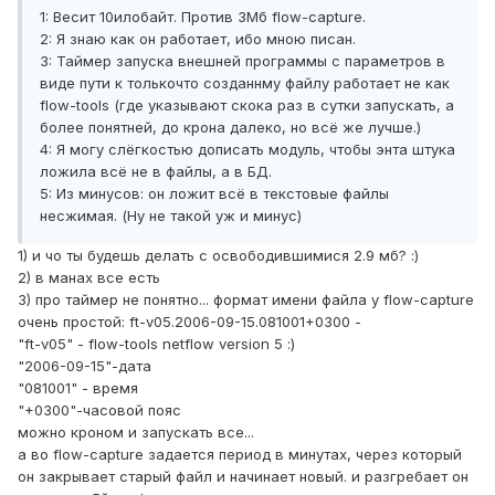
1: Весит 10илобайт. Против 3Мб flow-capture.
2: Я знаю как он работает, ибо мною писан.
3: Таймер запуска внешней программы с параметров в
виде пути к толькочто созданнму файлу работает не как
flow-tools (где указывают скока раз в сутки запускать, а
более понятней, до крона далеко, но всё же лучше.)
4: Я могу слёгкостью дописать модуль, чтобы энта штука
ложила всё не в файлы, а в БД.
5: Из минусов: он ложит всё в текстовые файлы
несжимая. (Ну не такой уж и минус)
1) и чо ты будешь делать с освободившимися 2.9 мб? :)
2) в манах все есть
3) про таймер не понятно... формат имени файла у flow-capture
очень простой: ft-v05.2006-09-15.081001+0300 -
"ft-v05" - flow-tools netflow version 5 :)
"2006-09-15"-дата
"081001" - время
"+0300"-часовой пояс
можно кроном и запускать все...
а во flow-capture задается период в минутах, через который
он закрывает старый файл и начинает новый. и разгребает он