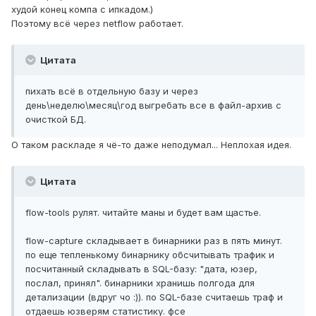
худой конец компа с ипкадом.)
Поэтому всё через netflow работает.
Цитата
пихать всё в отдельную базу и через
день\неделю\месяц\год выгребать все в файл-архив с
очисткой БД.
О таком раскладе я чё-то даже неподумал... Неплохая идея.
Цитата
flow-tools рулят. читайте маны и будет вам щастье.
flow-capture складывает в бинарники раз в пять минут.
по еще тепленькому бинарнику обсчитывать трафик и
посчитанный складывать в SQL-базу: "дата, юзер,
послал, принял". бинарники хранишь полгода для
детализации (вдруг чо :)). по SQL-базе считаешь траф и
отдаешь юзверям статистику. фсе