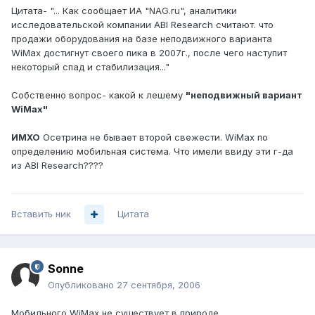
Цитата- "... Как сообщает ИА "NAG.ru", аналитики
исследовательской компании ABI Research считают. что
продажи оборудования на базе неподвижного варианта
WiMax достигнут своего пика в 2007г., после чего наступит
некоторый спад и стабилизация..."
Собственно вопрос- какой к лешему
"неподвижный вариант
WiMax"
ИМХО
Осетрина не бывает второй свежести. WiMax по
определению мобильная система. Что имели ввиду эти г-да
из ABI Research????
Вставить ник
Цитата
Sonne
Опубликовано
27 сентября, 2006
Мобильного WiMax не существует в природе.