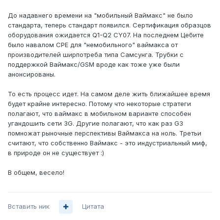
До надавнего времени на "мобильный Ваймакс" не было
стандарта, теперь стандарт появился. Сертификация образцов
оборудования ожидается Q1-Q2 CY07. На последнем Цебите
было навалом CPE для "немобильного" ваймакса от
производителей ширпотреба типа Самсунга. Трубки с
поддержкой Ваймакс/GSM вроде как тоже уже были
анонсированы.
То есть процесс идет. На самом деле жить ближайшее время
будет крайне интересно. Потому что некоторые стратеги
полагают, что ваймакс в мобильном варианте способен
угандошить сети 3G. Другие полагают, что как раз G3
помножат рыночные перспективы Ваймакса на ноль. Третьи
считают, что собственно Ваймакс - это индустриальный миф,
в природе он не существует :)
В общем, весело!
Вставить ник
Цитата