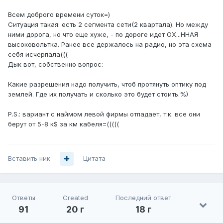
Всем доброго времени суток=)
Ситуация такая: есть 2 сегмента сети(2 квартала). Но между
ними дорога, но что еще хуже, - по дороге идет ОХ...ННАЯ
высоковольтка. Ранее все держалось на радио, но эта схема
себя исчерпала(((
Дык вот, собственно вопрос:
Какие разрешения надо получить, чтоб протянуть оптику под
землей. Где их получать и сколько это будет стоить.%)
P.S.: вариант с наймом левой фирмы отпадает, т.к. все они
берут от 5-8 к$ за км кабеля=(((((
Вставить ник
Цитата
Ответы
Created
Последний ответ
91
20 г
18 г