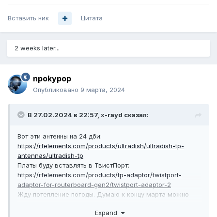
Вставить ник
Цитата
2 weeks later...
npokypop
Опубликовано
9 марта, 2024
В 27.02.2024 в 22:57,
x-rayd
сказал:
Вот эти антенны на 24 дби:
https://rfelements.com/products/ultradish/ultradish-tp-
antennas/ultradish-tp
Платы буду вставлять в ТвистПорт:
https://rfelements.com/products/tp-adaptor/twistport-
adaptor-for-routerboard-gen2/twistport-adaptor-2
Жду потепление погоды. Думаю к концу марта можно
будет приступить с тестом.
Expand