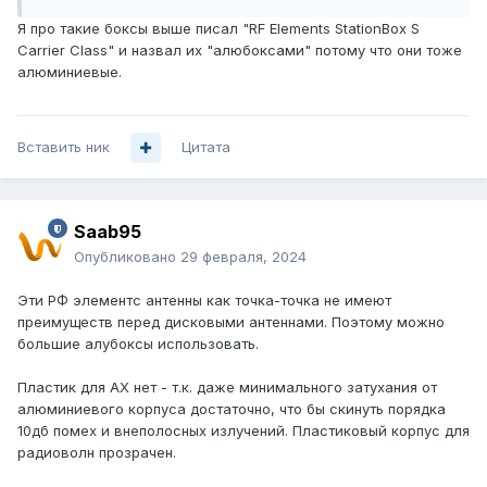
Я про такие боксы выше писал "RF Elements StationBox S
Carrier Class" и назвал их "алюбоксами" потому что они тоже
алюминиевые.
Вставить ник
Цитата
Saab95
Опубликовано
29 февраля, 2024
Эти РФ элементс антенны как точка-точка не имеют
преимуществ перед дисковыми антеннами. Поэтому можно
большие алубоксы использовать.
Пластик для AX нет - т.к. даже минимального затухания от
алюминиевого корпуса достаточно, что бы скинуть порядка
10дб помех и внеполосных излучений. Пластиковый корпус для
радиоволн прозрачен.