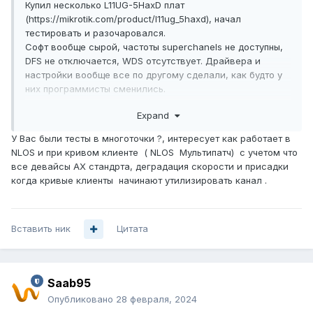
Купил несколько L11UG-5HaxD плат
(https://mikrotik.com/product/l11ug_5haxd), начал
тестировать и разочаровался.
Софт вообще сырой, частоты superchanels не доступны,
DFS не отключается, WDS отсутствует. Драйвера и
настройки вообще все по другому сделали, как будто у
них программисты сменились.
Планирую поставить релейку на 12 км и посмотреть
Expand
какой результат по скорости будет, одна надежда что
OFDMA нормально работать будет.
У Вас были тесты в многоточки ?, интересует как работает в
NLOS и при кривом клиенте ( NLOS Мультипатч) с учетом что
все девайсы АХ стандрта, деградация скорости и присадки
когда кривые клиенты начинают утилизировать канал .
Вставить ник
Цитата
Saab95
Опубликовано
28 февраля, 2024