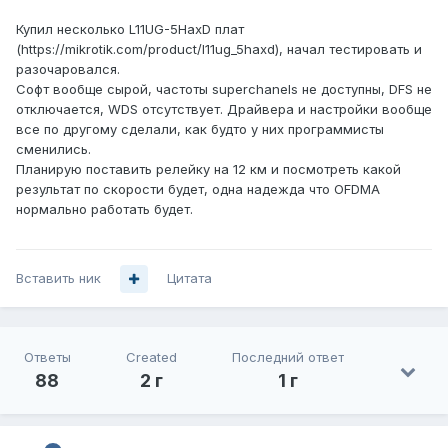
Купил несколько L11UG-5HaxD плат
(https://mikrotik.com/product/l11ug_5haxd), начал тестировать и
разочаровался.
Софт вообще сырой, частоты superchanels не доступны, DFS не
отключается, WDS отсутствует. Драйвера и настройки вообще
все по другому сделали, как будто у них программисты
сменились.
Планирую поставить релейку на 12 км и посмотреть какой
результат по скорости будет, одна надежда что OFDMA
нормально работать будет.
Вставить ник
Цитата
Ответы
Created
Последний ответ
88
2 г
1 г