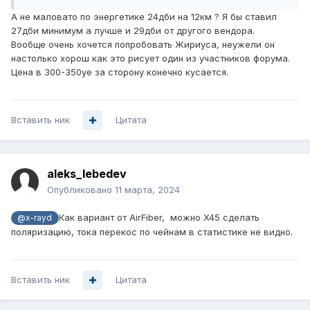
А не маловато по энергетике 24дби на 12км ? Я бы ставил
27дби минимум а лучше и 29дби от другого вендора.
Вообще очень хочется попробовать Жириуса, неужели он
настолько хорош как это рисует один из участников форума.
Цена в 300-350уе за сторону конечно кусается.
Вставить ник
Цитата
aleks_lebedev
Опубликовано
11 марта, 2024
Как вариант от AirFiber, можно X45 сделать
@x-rayd
поляризацию, тока перекос по чейнам в статистике не видно.
Вставить ник
Цитата