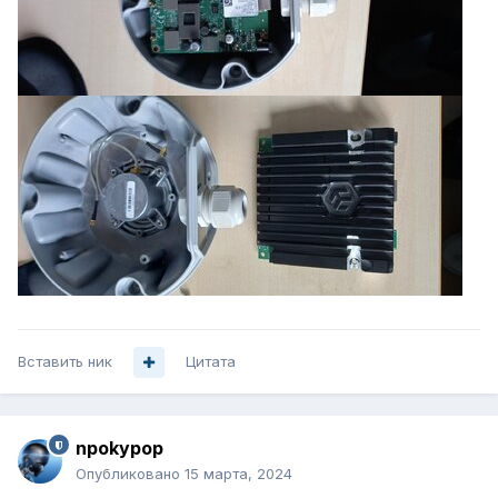
Вставить ник
Цитата
npokypop
Опубликовано
15 марта, 2024