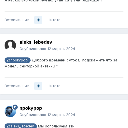
А насколько узкий луч получается у УльтраДиш24 ?
Вставить ник
Цитата
aleks_lebedev
Опубликовано
12 марта, 2024
Доброго времени суток !, подскажите что за
@npokypop
модель секторной антенны ?
Вставить ник
Цитата
npokypop
Опубликовано
12 марта, 2024
Мы используем эти:
@aleks_lebedev