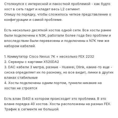
Столкнулся с интересной и пакостной проблемой - как будто
хост в сеть гадит и кладет весь L2 сегмент.
Опишу по порядку, чтобы сложилось четкое представление о
конфигурации и самой проблеме.
Есть несколько десяткой хостов одной сети. Все хосты ранее
были подключены к N3K, работали более года без проблем и
впоследствии были перевезены и подключены к N7K тем же
набором кабелей.
1. Коммутатор Cisco Nexus 7K + несколько FEX 2232
2. Серверы с картами X520DA2
3. DAC кабели 3 метра, разные - Huawei, Dlink, какие-то еще -
сиска определяет их по разному, но все видит, линки в других
вланах стабильные
4. Хосты подключены одним портом, туннели никакие на
хостах не строятся
Есть влан (540) в котором происходит это проблема. В это
влане порядка 40 хостов. Хосты расположены на разных FEX.
Трафик в сегменте не большой.