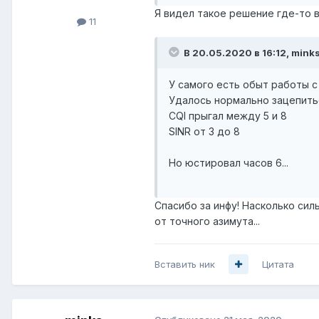
Я видел такое решение где-то в
11
В 20.05.2020 в 16:12,
mink
У самого есть обыт работы с 
Удалось нормально зацепитьс
CQI прыгал между 5 и 8
SINR от 3 до 8
Но юстировал часов 6...
Спасибо за инфу! Насколько сил
от точного азимута...
Вставить ник
Цитата