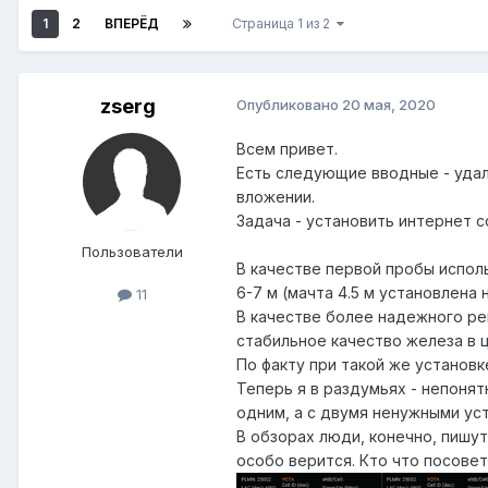
1
2
ВПЕРЁД
Страница 1 из 2
zserg
Опубликовано
20 мая, 2020
Всем привет.
Есть следующие вводные - удал
вложении.
Задача - установить интернет 
Пользователи
В качестве первой пробы исполь
6-7 м (мачта 4.5 м установлена 
11
В качестве более надежного ре
стабильное качество железа в ц
По факту при такой же установке
Теперь я в раздумьях - непонятн
одним, а с двумя ненужными уст
В обзорах люди, конечно, пишут
особо верится. Кто что посове