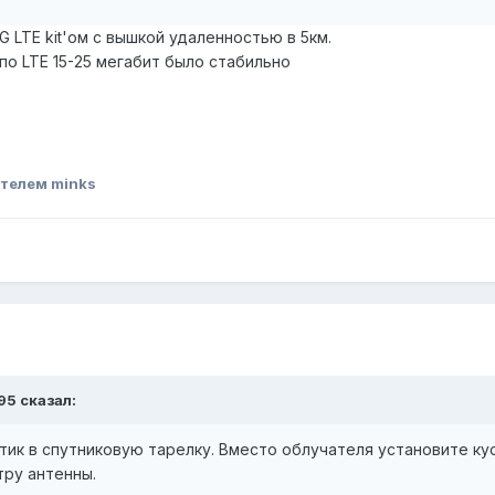
G LTE kit'ом с вышкой удаленностью в 5км.
по LTE 15-25 мегабит было стабильно
телем minks
95
сказал:
к в спутниковую тарелку. Вместо облучателя установите кусо
тру антенны.