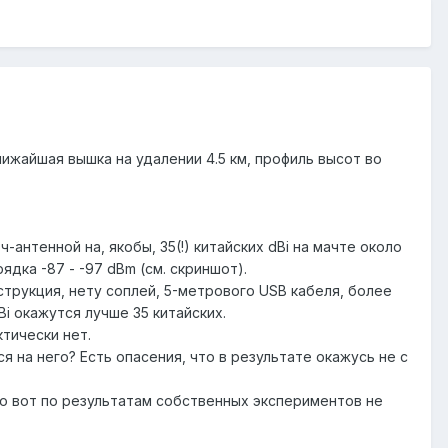
жайшая вышка на удалении 4.5 км, профиль высот во
антенной на, якобы, 35(!) китайских dBi на мачте около
ядка -87 - -97 dBm (см. скриншот).
трукция, нету соплей, 5-метрового USB кабеля, более
i окажутся лучше 35 китайских.
ктически нет.
ся на него? Есть опасения, что в результате окажусь не с
к то вот по результатам собственных экспериментов не