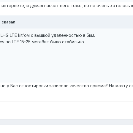
 интернете, и думал насчет него тоже, но не очень хотелось 
s
сказал:
LHG LTE kit'ом с вышкой удаленностью в 5км.
я по LTE 15-25 мегабит было стабильно
ьно у Вас от юстировки зависело качество приема? На мачту с