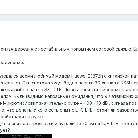
енная деревня с нестабильным покрытием сотовой связью. Бли
соединение.
зовался всеми любимый модем Huawei E3372h с китайской патч-
на крыше). Эта система худо-бедно ловила 3G сигнал с RSSI пор
шения выбор пал на SXT LTE. Плюсы понятны - монолитная конс
елом. Были (видимо напрасные) ожидания, что 9 Латвийских dB
 Микротик ловит значительно хуже - -100 -110 dBi, сигнала пра
о, что делать. У кого есть опыт с LHG LTE - стоит ли разорить
ройствами на руках.
, что они простреливали и чуть ли не 20 км на LGH LTE, но ка
тует?