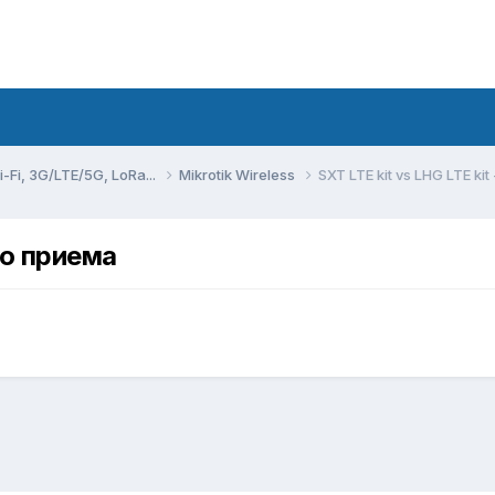
Fi, 3G/LTE/5G, LoRa...
Mikrotik Wireless
SXT LTE kit vs LHG LTE ki
тво приема