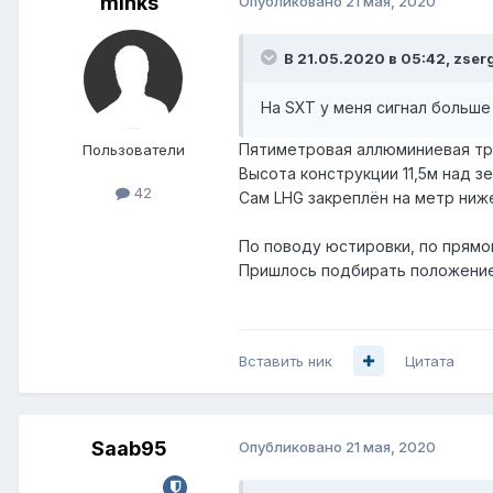
minks
Опубликовано
21 мая, 2020
В 21.05.2020 в 05:42,
zser
На SXT у меня сигнал больше 
Пятиметровая аллюминиевая тру
Пользователи
Высота конструкции 11,5м над зем
42
Сам LHG закреплён на метр ниже
По поводу юстировки, по прямо
Пришлось подбирать положение 
Вставить ник
Цитата
Saab95
Опубликовано
21 мая, 2020