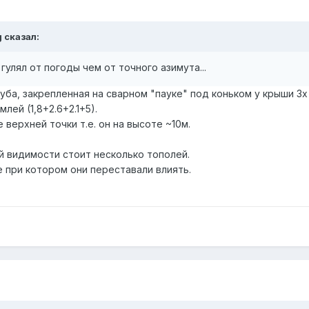
g
сказал:
гулял от погоды чем от точного азимута...
ба, закрепленная на сварном "пауке" под коньком у крыши 3х
лей (1,8+2.6+2.1+5).
 верхней точки т.е. он на высоте ~10м.
й видимости стоит несколько тополей.
при котором они переставали влиять.