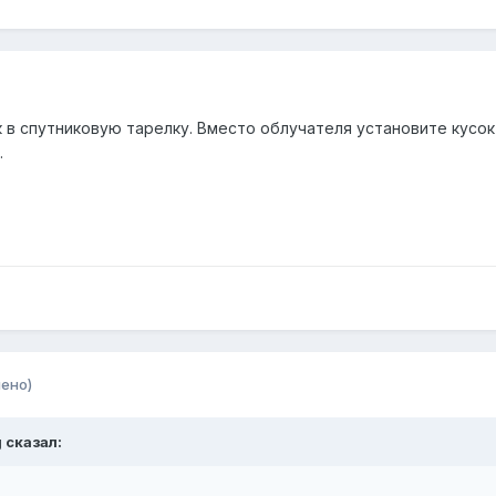
в спутниковую тарелку. Вместо облучателя установите кусок п
.
ено)
g
сказал: