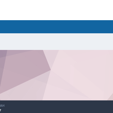
ВАН
7