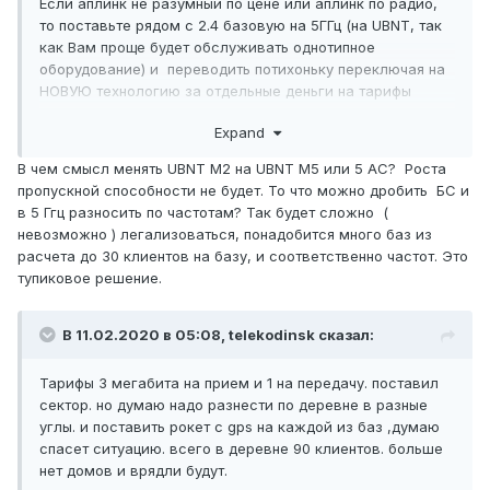
Если аплинк не разумный по цене или аплинк по радио,
то поставьте рядом с 2.4 базовую на 5ГГц (на UBNT, так
как Вам проще будет обслуживать однотипное
оборудование) и переводить потихоньку переключая на
НОВУЮ технологию за отдельные деньги на тарифы
например 4Мегабита.
Expand
Как базовая на 5Ггц заполнится, ставите вторую и
уходите нафиг с 2.4.
В чем смысл менять UBNT M2 на UBNT M5 или 5 AC? Роста
Если уйдете на 5Ггц, и это деревня, то будет не так
пропускной способности не будет. То что можно дробить БС и
сложно легализоваться, 70т и 9 месяцев.
в 5 Ггц разносить по частотам? Так будет сложно (
невозможно ) легализоваться, понадобится много баз из
расчета до 30 клиентов на базу, и соответственно частот. Это
тупиковое решение.
В 11.02.2020 в 05:08,
telekodinsk
сказал:
Тарифы 3 мегабита на прием и 1 на передачу. поставил
сектор. но думаю надо разнести по деревне в разные
углы. и поставить рокет с gps на каждой из баз ,думаю
спасет ситуацию. всего в деревне 90 клиентов. больше
нет домов и врядли будут.