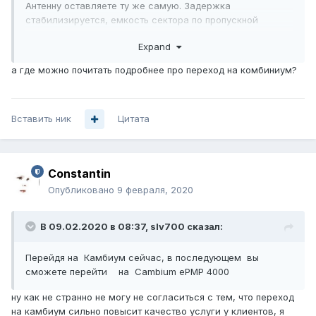
Антенну оставляете ту же самую. Задержка
стабилизируется, емкость сектора по пропускной
способности увеличится в три раза, тарифные планы
Expand
сможете увеличить с 3/5 Mbps на UBNT на 10/15/20 Mbps
на Cambium на 60 клиентах.
а где можно почитать подробнее про переход на комбиниум?
Менее радикальное решение в рамках UBNT- дробить
клиентов по базам (не более 30 клиентов на сектор), то
есть увеличивать количество секторов и
Вставить ник
занимаемый частотный ресурс . При этом в 2.4 ГГц
Цитата
всего 3 непересекающихся канала, поэтому потребных
частот для такого решения нет.
Стратегически оставаться на UBNT не смысла. Там нет
Constantin
развития вообще и тупик в 2.4 ГГц.
Перейдя на Камбиум сейчас, в последующем вы
Опубликовано
9 февраля, 2020
сможете перейти на Cambium ePMP 4000 wifi 6 в 2.4
ГГц с доступом OFDMA MU-MIMO , совместимым c
В 09.02.2020 в 08:37,
slv700
сказал:
вашими клиентами UBNT M2 с прошивкой Elevate.
Перейдя на Камбиум сейчас, в последующем вы
сможете перейти на Cambium ePMP 4000
ну как не странно не могу не согласиться с тем, что переход
на камбиум сильно повысит качество услуги у клиентов, я