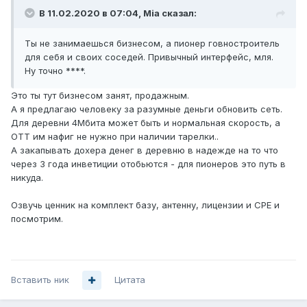
В 11.02.2020 в 07:04,
Mia
сказал:
Ты не занимаешься бизнесом, а пионер говностроитель
для себя и своих соседей. Привычный интерфейс, мля.
Ну точно ****.
Это ты тут бизнесом занят, продажным.
А я предлагаю человеку за разумные деньги обновить сеть.
Для деревни 4Мбита может быть и нормальная скорость, а
OTT им нафиг не нужно при наличии тарелки..
А закапывать дохера денег в деревню в надежде на то что
через 3 года инветиции отобьются - для пионеров это путь в
никуда.
Озвучь ценник на комплект базу, антенну, лицензии и CPE и
посмотрим.
Вставить ник
Цитата