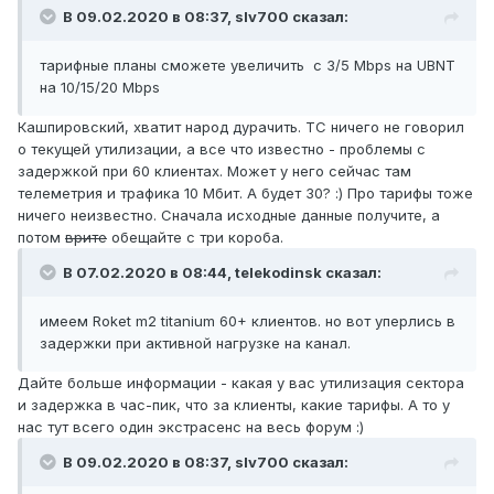
В 09.02.2020 в 08:37,
slv700
сказал:
тарифные планы сможете увеличить с 3/5 Mbps на UBNT
на 10/15/20 Mbps
Кашпировский, хватит народ дурачить. ТС ничего не говорил
о текущей утилизации, а все что известно - проблемы с
задержкой при 60 клиентах. Может у него сейчас там
телеметрия и трафика 10 Мбит. А будет 30? :) Про тарифы тоже
ничего неизвестно. Сначала исходные данные получите, а
потом
врите
обещайте с три короба.
В 07.02.2020 в 08:44,
telekodinsk
сказал:
имеем Roket m2 titanium 60+ клиентов. но вот уперлись в
задержки при активной нагрузке на канал.
Дайте больше информации - какая у вас утилизация сектора
и задержка в час-пик, что за клиенты, какие тарифы. А то у
нас тут всего один экстрасенс на весь форум
:)
В 09.02.2020 в 08:37,
slv700
сказал: