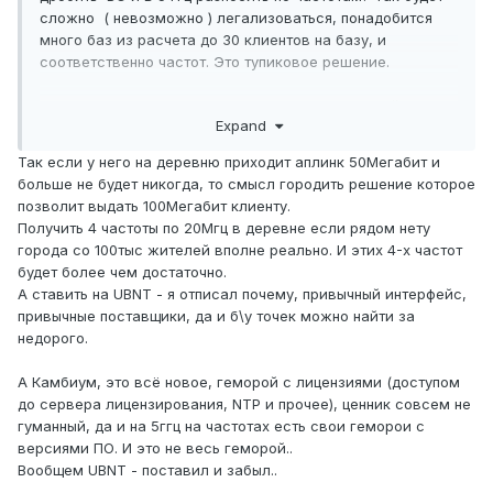
сложно ( невозможно ) легализоваться, понадобится
много баз из расчета до 30 клиентов на базу, и
соответственно частот. Это тупиковое решение.
Ставьте две базы ePMP 1000 2.4 Ггц и подключайте по
Expand
40-60 CPE UBNT M2 на сектор. Дадите клиентам
10/15/20 Mbps c OTT video и будет у вас все хорошо.
Так если у него на деревню приходит аплинк 50Мегабит и
Можете все 90 клиентов подключить на одну базу ePMP
больше не будет никогда, то смысл городить решение которое
1000 с тарифом 10 Mbps.
позволит выдать 100Мегабит клиенту.
Получить 4 частоты по 20Мгц в деревне если рядом нету
города со 100тыс жителей вполне реально. И этих 4-х частот
будет более чем достаточно.
А ставить на UBNT - я отписал почему, привычный интерфейс,
привычные поставщики, да и б\у точек можно найти за
недорого.
А Камбиум, это всё новое, геморой с лицензиями (доступом
до сервера лицензирования, NTP и прочее), ценник совсем не
гуманный, да и на 5ггц на частотах есть свои геморои с
версиями ПО. И это не весь геморой..
Вообщем UBNT - поставил и забыл..