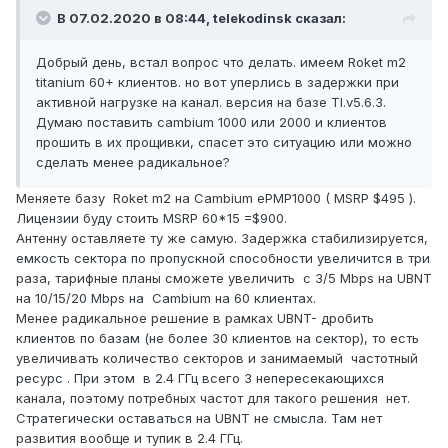
В 07.02.2020 в 08:44,
telekodinsk
сказал:
Добрый день, встал вопрос что делать. имеем Roket m2
titanium 60+ клиентов. но вот уперлись в задержки при
активной нагрузке на канал. версия на базе TI.v5.6.3.
Думаю поставить cambium 1000 или 2000 и клиентов
прошить в их прощивки, спасет это ситуацию или можно
сделать менее радикальное?
Меняете базу Roket m2 на Cambium ePMP1000 ( MSRP $495 ).
Лицензии буду стоить MSRP 60*15 =$900.
Антенну оставляете ту же самую. Задержка стабилизируется,
емкость сектора по пропускной способности увеличится в три
раза, тарифные планы сможете увеличить с 3/5 Mbps на UBNT
на 10/15/20 Mbps на Cambium на 60 клиентах.
Менее радикальное решение в рамках UBNT- дробить
клиентов по базам (не более 30 клиентов на сектор), то есть
увеличивать количество секторов и занимаемый частотный
ресурс . При этом в 2.4 ГГц всего 3 непересекающихся
канала, поэтому потребных частот для такого решения нет.
Стратегически оставаться на UBNT не смысла. Там нет
развития вообще и тупик в 2.4 ГГц.