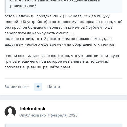
спасет это ситуацию или можно сделать менее
радикальное?
готовы вложить порядка 200к ( 35к база, 25к за лицуху
елевейт (10 устройств) и по хорошему секторная антенна, чтоб
без простоя большого перевести клиентов ))рублей то да
переползти на кабылу есть смысл......
если не готовы, то + 2 рокета вам не сильно помогут, но
дадут вам немного еще времени на сбор денег с клиентов.
а если поковыряться, то окажется, что у клиентов стоит куча
григов и еще чего под которое нет элевейта...то ценник
поползет еще выше. решайте сами.
Вставить ник
Цитата
telekodinsk
Опубликовано
7 февраля, 2020