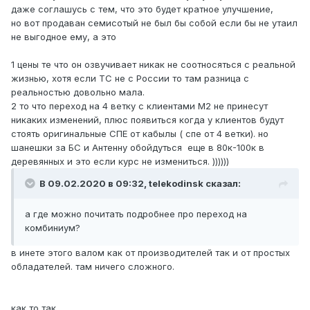
даже соглашусь с тем, что это будет кратное улучшение,
но вот продаван семисотый не был бы собой если бы не утаил
не выгодное ему, а это
1 цены те что он озвучивает никак не соотносяться с реальной
жизнью, хотя если ТС не с России то там разница с
реальностью довольно мала.
2 то что переход на 4 ветку с клиентами М2 не принесут
никаких изменений, плюс появиться когда у клиентов будут
стоять оригинальные СПЕ от кабылы ( спе от 4 ветки). но
шанешки за БС и Антенну обойдуться еще в 80к-100к в
деревянных и это если курс не измениться. ))))))
В 09.02.2020 в 09:32,
telekodinsk
сказал:
а где можно почитать подробнее про переход на
комбиниум?
в инете этого валом как от производителей так и от простых
обладателей. там ничего сложного.
как то так.