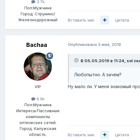
3.7k
Пол:
Мужчина
Город:
Струнино/
Железнодорожный
Вставить ник
Цитата
Bachaa
Опубликовано
5 мая, 2019
В 05.05.2019 в 11:24,
sol
ск
Любопытно. А зачем?
Ну мало ли. У меня знакомый пр
VIP
6.9k
Пол:
Мужчина
Интересы:
Пассивные
компоненты
оптических сетей.
Город:
Калужская
область.
Вставить ник
Цитата