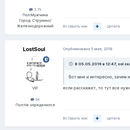
3.7k
Пол:
Мужчина
Город:
Струнино/
Железнодорожный
Вставить ник
Цитата
LostSoul
Опубликовано
5 мая, 2019
В 05.05.2019 в 12:47,
sol
ск
Вот мне и интересно, зачем 
если расскажет, то тут все нуж
VIP
6k
Пол:
Не определился
Вставить ник
Цитата