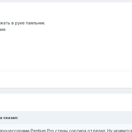
жать в руке паяльник.
ия.
a
сказал:
процессорами Pentium Pro стены сортира отделал. Ну нравится