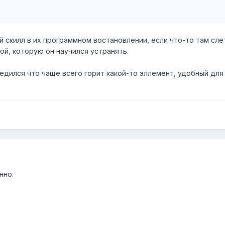
 скилл в их программном востановлении, если что-то там слет
ой, которую он научился устранять.
едился что чаще всего горит какой-то эллемент, удобный дл
нно.