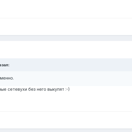
азал:
именно.
ные сетевухи без него выкупят
:-)