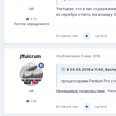
Учитывая, что в них содержание
VIP
из серебра отлить (на вскидку 3
4.7k
Пол:
Не определился
Вставить ник
Цитата
jffulcrum
Опубликовано
5 мая, 2019
В 05.05.2019 в 11:40,
Bacha
процессорами Pentium Pro с
Недешевое удовольствие
. Нас
VIP
7.9k
Вставить ник
Цитата