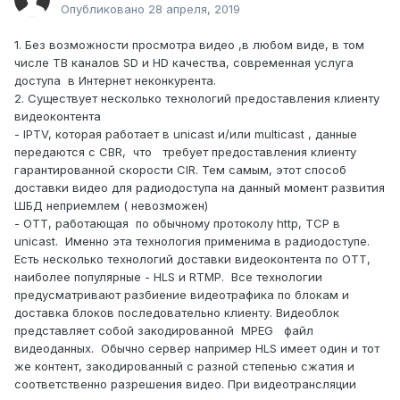
Опубликовано
28 апреля, 2019
1. Без возможности просмотра видео ,в любом виде, в том
числе ТВ каналов SD и HD качества, современная услуга
доступа в Интернет неконкурента.
2. Существует несколько технологий предоставления клиенту
видеоконтента
- IPTV, которая работает в unicast и/или multicast , данные
передаются с CBR, что требует предоставления клиенту
гарантированной скорости CIR. Тем самым, этот способ
доставки видео для радиодоступа на данный момент развития
ШБД неприемлем ( невозможен)
- OTT, работающая по обычному протоколу http, TCP в
unicast. Именно эта технология применима в радиодоступе.
Есть несколько технологий доставки видеоконтента по OTT,
наиболее популярные - HLS и RTMP. Все технологии
предусматривают разбиение видеотрафика по блокам и
доставка блоков последовательно клиенту. Видеоблок
представляет собой закодированной MPEG файл
видеоданных. Обычно сервер например HLS имеет один и тот
же контент, закодированный с разной степенью сжатия и
соответственно разрешения видео. При видеотрансляции