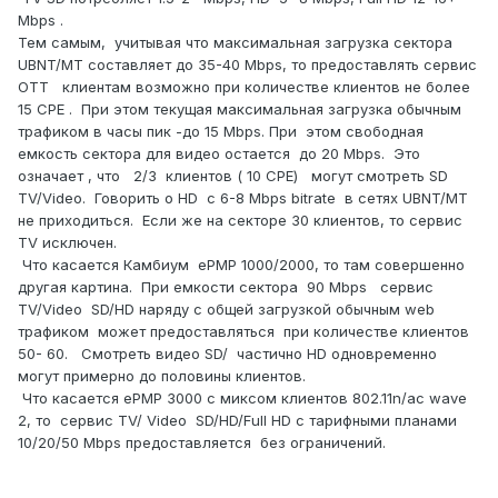
Mbps .
Тем самым, учитывая что максимальная загрузка сектора
UBNT/MT составляет до 35-40 Mbps, то предоставлять сервис
OTT клиентам возможно при количестве клиентов не более
15 CPE . При этом текущая максимальная загрузка обычным
трафиком в часы пик -до 15 Mbps. При этом свободная
емкость сектора для видео остается до 20 Mbps. Это
означает , что 2/3 клиентов ( 10 СPE) могут смотреть SD
TV/Video. Говорить о HD с 6-8 Mbps bitrate в сетях UBNT/MT
не приходиться. Если же на секторе 30 клиентов, то сервис
TV исключен.
Что касается Камбиум ePMP 1000/2000, то там совершенно
другая картина. При емкости сектора 90 Mbps сервис
TV/Video SD/HD наряду c общей загрузкой обычным web
трафиком может предоставляться при количестве клиентов
50- 60. Смотреть видео SD/ частично HD одновременно
могут примерно до половины клиентов.
Что касается ePMP 3000 с миксом клиентов 802.11n/ac wave
2, то сервис TV/ Video SD/HD/Full HD с тарифными планами
10/20/50 Mbps предоставляется без ограничений.