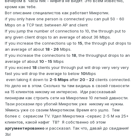
вечером в часы пик - нифига не видят. Это всем известно,
кроме как тебе.
Вот описание специалистов как работает Микротик.
if you only have one person is connected you can pull 50 - 60
Mbps on a TCP test. between AP and client
If you jump the number of connections to 10, the through put to
any given client drops to an average of about 36 Mbps.
If you increase the connections up to
15
, the through put drops to
an average of about
18 - 26
Mbps.
If you increase the connections to
18
, the throughput drops to an
average of about
10 - 15
Mbps
If you exceed
18
clients your through put will drop very very very
fast you will drop the average to below
10
Mbps
even taking it down to
2-5 Mbps
after
20 - 22
clients connected.
Но дело не в этом. Сколько ты там видишь в своей говносети
на 15 клиентов никому не интересно. Иди рассказывай
пионерам как строить сети на Микротике 10 летней давности.
Твои росказни про убогий Микротик уже никому не нужны.
Уймись уже со своим Микротиком. Время его ушло. Тем
более с сервисом TV. Удел Микротика -сервис 2-5 М на 25+
клиентов, какой нафиг ТВ? Я собственно об этом
аргументированно
и рассказал. Так что, давай до свидания!
ЗЫ