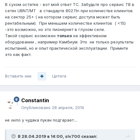
В сухом остатке - вот мой ответ ТС. Забудьте про сервис ТВ в
сетях UBNT/MT в стандарте 802.11n при количестве клиентов
на сектор 25+ ( на котором сервис доступа может быть
рентабельным). При меньшем количестве клиентов ( <15)
-это возможно, но это пионернет в глухом селе.
Такой сервис возможен
только
на эффективном
оборудовании , например Камбиум. Это не только результаты
испытаний, но и опыт практической эксплуатации. Примите
это как факт.
Вставить ник
Цитата
Constantin
Опубликовано
28 апреля, 2019
не хило у чудака пукан подгарает....
В 28.04.2019 в 14:00,
slv700
сказал: