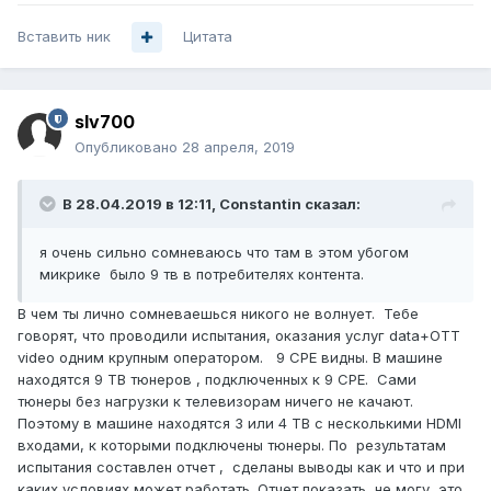
Вставить ник
Цитата
slv700
Опубликовано
28 апреля, 2019
В 28.04.2019 в 12:11,
Constantin
сказал:
я очень сильно сомневаюсь что там в этом убогом
микрике было 9 тв в потребителях контента.
В чем ты лично сомневаешься никого не волнует. Тебе
говорят, что проводили испытания, оказания услуг data+OTT
video одним крупным оператором. 9 CPE видны. В машине
находятся 9 ТВ тюнеров , подключенных к 9 CPE. Сами
тюнеры без нагрузки к телевизорам ничего не качают.
Поэтому в машине находятся 3 или 4 ТВ с несколькими HDMI
входами, к которыми подключены тюнеры. По результатам
испытания составлен отчет , сделаны выводы как и что и при
каких условиях может работать. Отчет показать не могу, это