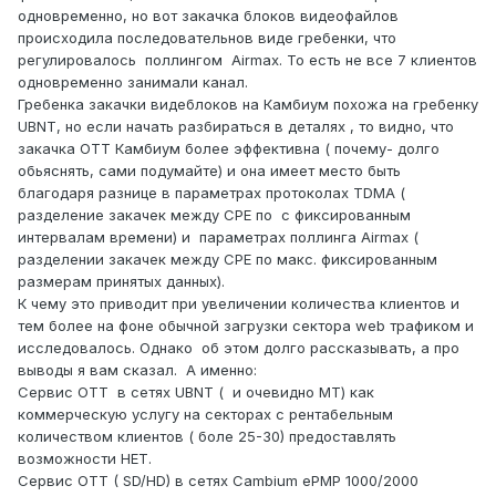
одновременно, но вот закачка блоков видеофайлов
происходила последовательнов виде гребенки, что
регулировалось поллингом Airmax. То есть не все 7 клиентов
одновременно занимали канал.
Гребенка закачки видеблоков на Камбиум похожа на гребенку
UBNT, но если начать разбираться в деталях , то видно, что
закачка OTT Камбиум более эффективна ( почему- долго
обьяснять, сами подумайте) и она имеет место быть
благодаря разнице в параметрах протоколах TDMA (
разделение закачек между CPE по с фиксированным
интервалам времени) и параметрах поллинга Airmaх (
разделении закачек между CPE по макс. фиксированным
размерам принятых данных).
К чему это приводит при увеличении количества клиентов и
тем более на фоне обычной загрузки сектора web трафиком и
исследовалось. Однако об этом долго рассказывать, а про
выводы я вам сказал. А именно:
Cервис OTT в сетях UBNT ( и очевидно МТ) как
коммерческую услугу на секторах с рентабельным
количеством клиентов ( боле 25-30) предоставлять
возможности НЕТ.
Cервис OTT ( SD/HD) в сетях Cambium ePMP 1000/2000