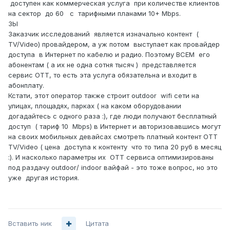
доступен как коммерческая услуга при количестве клиентов
на сектор до 60 c тарифными планами 10+ Mbps.
ЗЫ
Заказчик исследований является изначально контент (
TV/Video) провайдером, а уж потом выступает как провайдер
доступа в Интернет по кабелю и радио. Поэтому ВСЕМ его
абонентам ( а их не одна сотня тысяч ) представляется
сервис OTT, то есть эта услуга обязательна и входит в
абонплату.
Кстати, этот оператор также строит outdoor wifi сети на
улицах, площадях, парках ( на каком оборудовании
догадайтесь с одного раза
:
), где люди получают бесплатный
доступ ( тариф 10 Mbps) в Интернет и авторизовавшись могут
на своих мобильных девайсах смотреть платный контент OTT
TV/Video ( цена доступа к контенту что то типа 20 руб в месяц
:). И насколько параметры их OTT сервиса оптимизированы
под раздачу outdoor/ indoor вайфай - это тоже вопрос, но это
уже другая история.
Вставить ник
Цитата