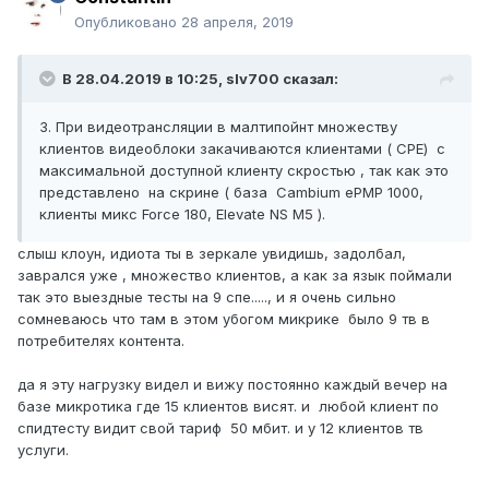
Опубликовано
28 апреля, 2019
В 28.04.2019 в 10:25,
slv700
сказал:
3. При видеотрансляции в малтипойнт множеству
клиентов видеоблоки закачиваются клиентами ( CPE) с
максимальной доступной клиенту скростью , так как это
представлено на скрине ( база Cambium ePMP 1000,
клиенты микс Force 180, Elevate NS M5 ).
слыш клоун, идиота ты в зеркале увидишь, задолбал,
заврался уже , множество клиентов, а как за язык поймали
так это выездные тесты на 9 спе....., и я очень сильно
сомневаюсь что там в этом убогом микрике было 9 тв в
потребителях контента.
да я эту нагрузку видел и вижу постоянно каждый вечер на
базе микротика где 15 клиентов висят. и любой клиент по
спидтесту видит свой тариф 50 мбит. и у 12 клиентов тв
услуги.