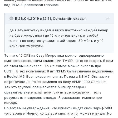
под NDA. Я рассказал главное.
В 28.04.2019 в 12:11,
Constantin
сказал:
да я эту нагрузку видел и вижу постоянно каждый вечер
на базе микротика где 15 клиентов висят. и любой
клиент по спидтесту видит свой тариф 50 мбит. и у 12
клиентов тв услуги.
То что с 15 CPE на базу Микротика можно одновременно
смотреть нескольким клиентами TV SD никто не спорит. Я сам
об этом выше сказал. То же самое можно сказать про
UBNT. В тех испытаниях 8 шт NS M5 были сначала подключены
к Rocket M5. Все показания сняты. Потом в NS M5 был залит
софт Elevate , а Рокет заменен на базу ePMP 1000 Cambium.
Так что группой специалистов были проведены
сравнительные
испытания, сняты все показания, есть
результаты и сделаны выводы. Я рассказал именно про
выводы.
Но вот ваши утверждения, что клиенты видят свой тариф 50М
-это вранье. Ночью, когда все спят, кто то может и видит. Но