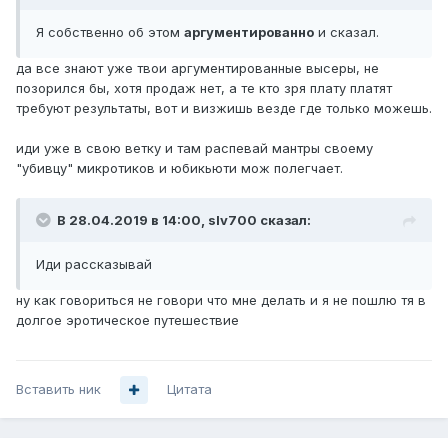
Я собственно об этом
аргументированно
и сказал.
да все знают уже твои аргументированные высеры, не
позорился бы, хотя продаж нет, а те кто зря плату платят
требуют результаты, вот и визжишь везде где только можешь.
иди уже в свою ветку и там распевай мантры своему
"убивцу" микротиков и юбикьюти мож полегчает.
В 28.04.2019 в 14:00,
slv700
сказал:
Иди рассказывай
ну как говориться не говори что мне делать и я не пошлю тя в
долгое эротическое путешествие
Вставить ник
Цитата