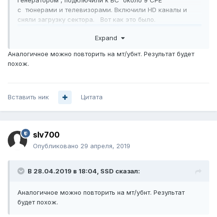
генератором , подключили к БС около 9 CPE
с тюнерами и телевизорами. Включили HD каналы и
сняли загрузку сектора. Вот как это было.
Expand
Аналогичное можно повторить на мт/убнт. Результат будет
похож.
Вставить ник
Цитата
slv700
Опубликовано
29 апреля, 2019
В 28.04.2019 в 18:04,
SSD
сказал:
Аналогичное можно повторить на мт/убнт. Результат
будет похож.