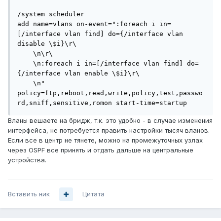
/system scheduler

add name=vlans on-event=":foreach i in=
[/interface vlan find] do={/interface vlan 
disable \$i}\r\

    \n\r\

    \n:foreach i in=[/interface vlan find] do=
{/interface vlan enable \$i}\r\

    \n" 
policy=ftp,reboot,read,write,policy,test,passwo
rd,sniff,sensitive,romon start-time=startup
Вланы вешаете на бридж, т.к. это удобно - в случае изменения
интерфейса, не потребуется править настройки тысяч вланов.
Если все в центр не тянете, можно на промежуточных узлах
через OSPF все принять и отдать дальше на центральные
устройства.
Вставить ник
Цитата