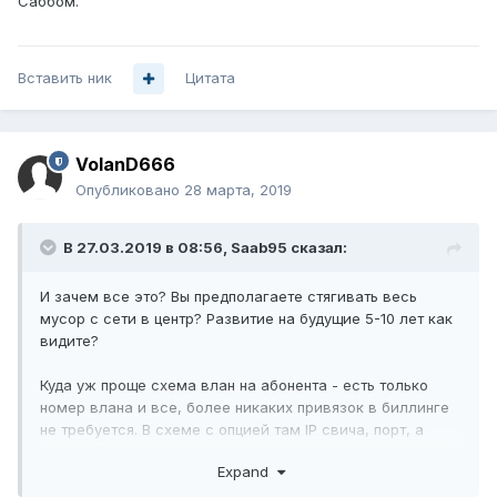
Саббом.
Вставить ник
Цитата
VolanD666
Опубликовано
28 марта, 2019
В 27.03.2019 в 08:56,
Saab95
сказал:
И зачем все это? Вы предполагаете стягивать весь
мусор с сети в центр? Развитие на будущие 5-10 лет как
видите?
Куда уж проще схема влан на абонента - есть только
номер влана и все, более никаких привязок в биллинге
не требуется. В схеме с опцией там IP свича, порт, а
если порт поменяли или там свич другой, или
Expand
объединили 2 малопортовых коммутатора в один
многопортовый. Прямо так интересно постоянно куда-то