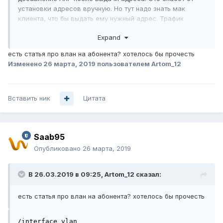
установки адресов вручную. Но тут надо знать мак
клиента, что бы выдать ему нужный адрес. Трафик
можно считать через нетфлоу.
Expand
Вообще, если коммутаторы управляемые, самое лучшее
есть статья про влан на абонента? хотелось бы прочесть
сделать схему влан
на пользователя и забыть о каких-то
Изменено
26 марта, 2019
пользователем Artom_12
проблемах. На микротике
это просто
сделать.
Вставить ник
Цитата
Saab95
Опубликовано
26 марта, 2019
В 26.03.2019 в 09:25,
Artom_12
сказал:
есть статья про влан на абонента? хотелось бы прочесть
/interface vlan
