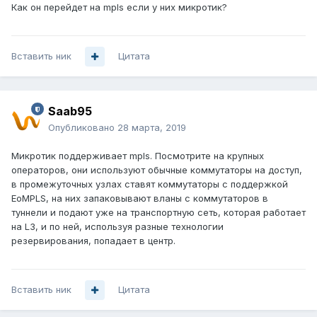
Как он перейдет на mpls если у них микротик?
лазать и что-то править? Со временем перейдете на L3
транспорт, а вланы запустите поверх mpls и сеть можно
масштабировать сколько угодно, без всяких там QinQ.
Вставить ник
Цитата
Поймите же, мир развивается, и технологии
сетестроения тоже. То, что раньше стоило огромных
денег, сейчас уже вполне можно использовать. Как
Saab95
вариант IP доступ, когда в биллинге вообще только один
IP абонента фигурирует в качестве его идентификатора.
Опубликовано
28 марта, 2019
Микротик поддерживает mpls. Посмотрите на крупных
операторов, они используют обычные коммутаторы на доступ,
в промежуточных узлах ставят коммутаторы с поддержкой
EoMPLS, на них запаковывают вланы с коммутаторов в
туннели и подают уже на транспортную сеть, которая работает
на L3, и по ней, используя разные технологии
резервирования, попадает в центр.
Вставить ник
Цитата