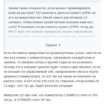
Зачем такие сложности, если можно терминировать
влан на доступе? Тут конечно в дело вступает L3VPN, но
его на микротике нет. Какой смысл растягивать L2
сегмент, чтобы клиент своей петлей положил вам пол
сети? Я понимаю когда клиенту нужен L2VPN, тогда да.
MPLS ядро это конечно прекрасно, можно навешивать
разные услуги легко и надолго, но опять же, причем тут
микротик?
Expand
Если поставить микротики на промежуточных узлах, свести на
них все вланы с коммутаторов, запаковать каждый влан в
туннель, то никаких колец и прочей гадости не возникнет,
потому что в каждом туннеле будет только один абонент, если
он возьмет не управляемый хаб, запараллелит им все порты
домового коммутатора, то это так же никак не повлияет на
работу сети. А вот если эта сеть по старинке, когда вланы по
L2 идут - вот тут да, будет веселая ситуация.
Микротик тут при том, что коммутатор с EoMPLS стоит от 150
тыс.р., а CCR1009 стоит 30 тыс.