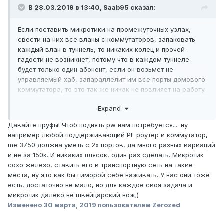
В 28.03.2019 в 13:40,
Saab95
сказал:
Если поставить микротики на промежуточных узлах,
свести на них все вланы с коммутаторов, запаковать
каждый влан в туннель, то никаких колец и прочей
гадости не возникнет, потому что в каждом туннеле
будет только один абонент, если он возьмет не
управляемый хаб, запараллелит им все порты домового
коммутатора, то это так же никак не повлияет на работу
сети. А вот если эта сеть по старинке, когда вланы по L2
Expand
идут - вот тут да, будет веселая ситуация.
Давайте пруфы! Чтоб поднять pw нам потребуется.... ну
Микротик тут при том, что коммутатор с EoMPLS стоит от
например любой поддерживающий PE роутер и коммутатор,
150 тыс.р., а CCR1009 стоит 30 тыс.
me 3750 должна уметь с 2х портов, да много разных вариаций
и не за 150к. И никаких плясок, один раз сделать. Микротик
сохо железо, ставить его в транспортную сеть на такие
места, ну это как бы гиморой себе наживать. У нас они тоже
есть, достаточно не мало, но для каждое своя задача и
микротик далеко не швейцарский нож;)
Изменено
30 марта, 2019
пользователем Zerozed