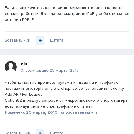
Если очень хочется, как вариант скрипты + влан на клиента
должно работать. Я когда рассматривал IPoE у себя отказался
оставил PPPoE.
Вставить ник
Цитата
vlin
Опубликовано
25 марта, 2019
Чтобы клиент не прописал руками ип надо на интерфейсе
поставить arp: reply-only а в dhcp-server установить галочку
Add ARP For Leases
Option82 в радиус запросе от микротиковского dhcp сервера
есть, аккаунтинга нет, т.е. трафик не считает.
Изменено
25 марта, 2019
пользователем vlin
Вставить ник
Цитата