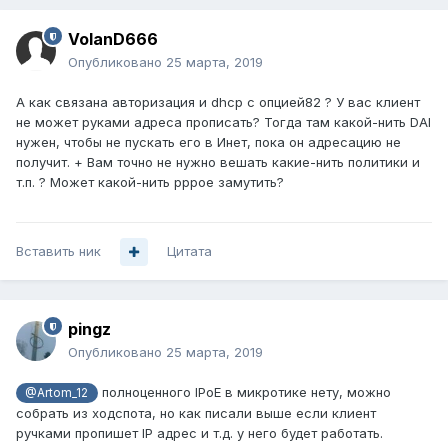
VolanD666
Опубликовано
25 марта, 2019
А как связана авторизация и dhcp с опцией82 ? У вас клиент
не может руками адреса прописать? Тогда там какой-нить DAI
нужен, чтобы не пускать его в Инет, пока он адресацию не
получит. + Вам точно не нужно вешать какие-нить политики и
т.п. ? Может какой-нить pppoe замутить?
Вставить ник
Цитата
pingz
Опубликовано
25 марта, 2019
полноценного IPoE в микротике нету, можно
@Artom_12
собрать из ходспота, но как писали выше если клиент
ручками пропишет IP адрес и т.д. у него будет работать.