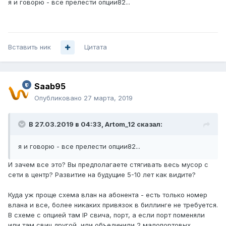
я и говорю - все прелести опции82...
Вставить ник
Цитата
Saab95
Опубликовано
27 марта, 2019
В 27.03.2019 в 04:33,
Artom_12
сказал:
я и говорю - все прелести опции82...
И зачем все это? Вы предполагаете стягивать весь мусор с
сети в центр? Развитие на будущие 5-10 лет как видите?
Куда уж проще схема влан на абонента - есть только номер
влана и все, более никаких привязок в биллинге не требуется.
В схеме с опцией там IP свича, порт, а если порт поменяли
или там свич другой, или объединили 2 малопортовых