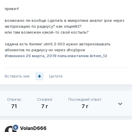
привет!
возможно ли вообще сделать в микротике аналог ipoe через
авторизацию по радиусу? как опция82?
или там возможен какой-то свой костыль?
задача есть билинг utm5.3-003 нужно авторизовывать
абонентов по радиусу но через dhcp\ipoe
Изменено
25 марта, 2019
пользователем Artom_12
Вставить ник
Цитата
Ответы
Created
Последний ответ
71
7 г
7 г
VolanD666