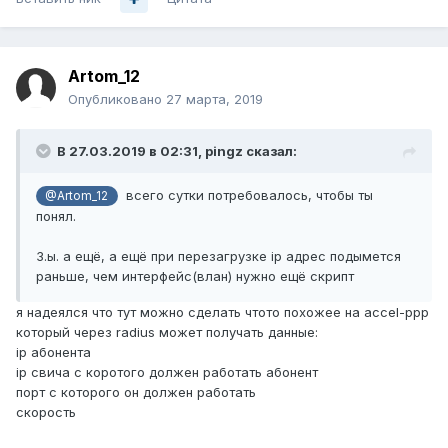
Artom_12
Опубликовано
27 марта, 2019
В 27.03.2019 в 02:31,
pingz
сказал:
всего сутки потребовалось, чтобы ты
@Artom_12
понял.
З.ы. а ещё, а ещё при перезагрузке ip адрес подымется
раньше, чем интерфейс(влан) нужно ещё скрипт
я надеялся что тут можно сделать чтото похожее на accel-ppp
который через radius может получать данные:
ip абонента
ip свича с коротого должен работать абонент
порт с которого он должен работать
скорость