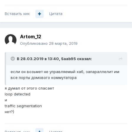
Вставить ник
Цитата
Artom_12
Опубликовано
28 марта, 2019
В 28.03.2019 в 13:40,
Saab95
сказал:
если
он возьмет не управляемый
хаб, запараллелит
им
все
порты домового коммутатора
я думал от этого спасает
loop detected
и
traffic segmentation
нет?)