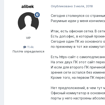
alibek
Опубликовано
3 июля, 2018
Сегодня столкнулся со странны
Разумные идеи у меня кончились
Итак, есть офисная сетка. В се
Есть доп.офис, в который проки
VIP
Сегодня один ПК из основного 
по прежнему в тот же коммутато
11.4k
Пол:
Не определился
Есть https-сайт с самоподписа
На этих двух ПК этот сайт пер
И если для второго ПК причиной
зрения сети остался без измене
Кроме того, на первом ПК перес
Нет предположений, в чем тут 
Офисный коммутатор в основном
порты у него настроены абсолю