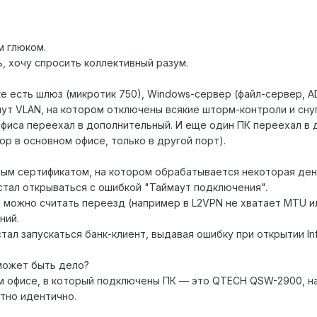
м глюком.
, хочу спросить коллективный разум.
тке есть шлюз (микротик 750), Windows-сервер (файл-сервер, 
нут VLAN, на котором отключены всякие шторм-контроли и снуп
офиса переехал в дополнительный. И еще один ПК переехал в 
р в основном офисе, только в другой порт).
нным сертификатом, на котором обрабатывается некоторая ден
естал открываться с ошибкой "Таймаут подключения".
 можно считать переезд (например в L2VPN не хватает MTU ил
ний.
тал запускаться банк-клиент, выдавая ошибку при открытии In
может быть дело?
 офисе, в который подключены ПК — это QTECH QSW-2900, нас
тно идентично.