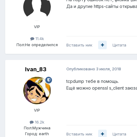
Да и другие https-сайты откры
VIP
11.4k
Пол:
Не определился
Вставить ник
Цитата
Ivan_83
Опубликовано
3 июля, 2018
tcpdump тебе в помощь.
Ещё можно openssl s_client заюз
VIP
16.2k
Пол:
Мужчина
Город:
earth
Вставить ник
Цитата