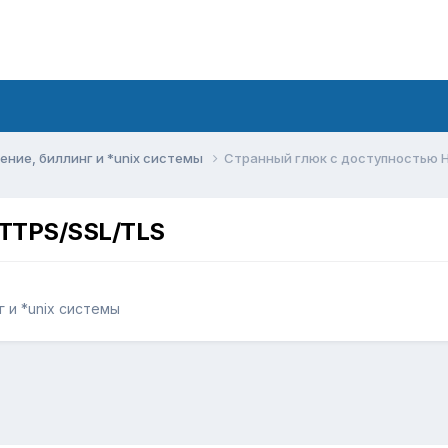
ние, биллинг и *unix системы
Странный глюк с доступностью 
HTTPS/SSL/TLS
 и *unix системы