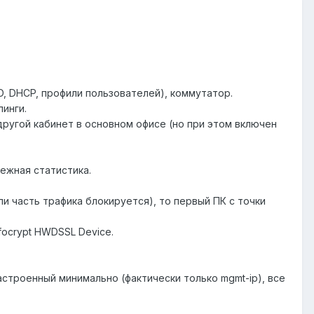
AD, DHCP, профили пользователей), коммутатор.
инги.
другой кабинет в основном офисе (но при этом включен
ежная статистика.
и часть трафика блокируется), то первый ПК с точки
focrypt HWDSSL Device.
троенный минимально (фактически только mgmt-ip), все