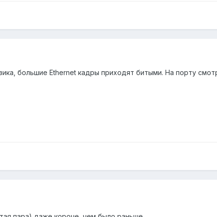
зика, большие Ethernet кадры приходят битыми. На порту смо
итая пара) даже короче, чем было раньше.