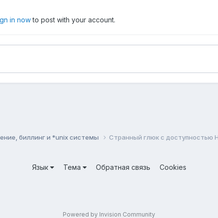
ign in now
to post with your account.
ние, биллинг и *unix системы
Странный глюк с доступностью 
Язык
Тема
Обратная связь
Cookies
Powered by Invision Community