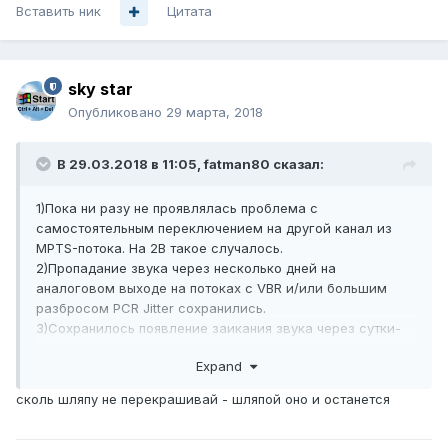
Вставить ник
Цитата
sky star
Опубликовано
29 марта, 2018
В 29.03.2018 в 11:05,
fatman80
сказал:
1)Пока ни разу не проявлялась проблема с
самостоятельным переключением на другой канал из
MPTS-потока. На 2B такое случалось.
2)Пропадание звука через несколько дней на
аналоговом выходе на потоках с VBR и/или большим
разбросом PCR Jitter сохранились.
3)Сохранилось появление заикания звука через сутки-
двое на некоторых каналах с региональными вставками
Expand
из первого мультиплекса РТРС-1(там битрейт
постоянный и PCR Jitter в норме)
сколь шляпу не перекрашивай - шляпой оно и останется