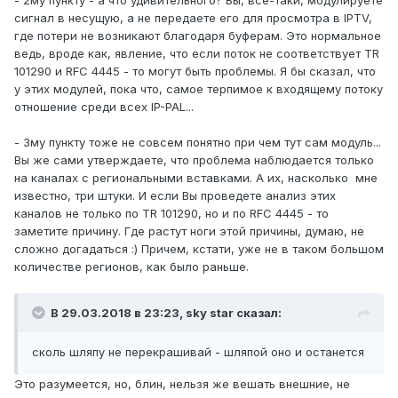
двое на некоторых каналах с региональными вставками
сигнал в несущую, а не передаете его для просмотра в IPTV,
из первого мультиплекса РТРС-1(там битрейт
где потери не возникают благодаря буферам. Это нормальное
постоянный и PCR Jitter в норме)
ведь, вроде как, явление, что если поток не соответствует TR
101290 и RFC 4445 - то могут быть проблемы. Я бы сказал, что
у этих модулей, пока что, самое терпимое к входящему потоку
отношение среди всех IP-PAL...
- 3му пункту тоже не совсем понятно при чем тут сам модуль...
Вы же сами утверждаете, что проблема наблюдается только
на каналах с региональными вставками. А их, насколько мне
известно, три штуки. И если Вы проведете анализ этих
каналов не только по TR 101290, но и по RFC 4445 - то
заметите причину. Где растут ноги этой причины, думаю, не
сложно догадаться :) Причем, кстати, уже не в таком большом
количестве регионов, как было раньше.
В 29.03.2018 в 23:23,
sky star
сказал:
сколь шляпу не перекрашивай - шляпой оно и останется
Это разумеется, но, блин, нельзя же вешать внешние, не