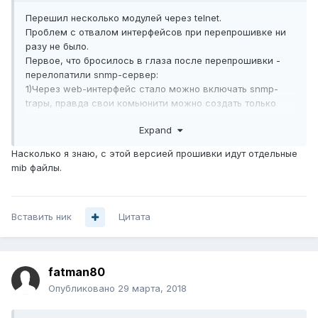
Перешил несколько модулей через telnet.
Проблем с отвалом интерфейсов при перепрошивке ни
разу не было.
Первое, что бросилось в глаза после перепрошивки -
перелопатили snmp-сервер:
1)Через web-интерфейс стало можно включать snmp-
trapы, правда свои комьюнити можно создать только
редактируя pbiinit.db
Expand
2) Поменялись OIDы при работе по snmp по сравнению с
версией 2B
Насколько я знаю, с этой версией прошивки идут отдельные
Ветка .1.3.6.1.4.1.38295.15 поменялась на .1.3.6.1.4.1.38295.46
mib файлы.
3) Часть OID перестала отдавать значения, например
битрейт потока
4) При запросе некоторых OID snmp-сервер и web-
Вставить ник
сервер перестают отвечать.
Цитата
fatman80
Опубликовано
29 марта, 2018