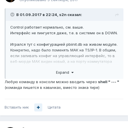
В 01.09.2017 в 22:24,
s2n
сказал:
Control работает нормально, см. выше.
Интерфейс не пингуется даже, т.е. в системе он в DOWN.
Игрался тут с конфигурацией pbiinit.db на живом модуле.
Конкретно, надо было поменять МАК на TS/IP-1. В общем,
если заливать конфиг на управляющий интерфейс, то в
веб-морде МАК виден новый, а на порту коммутатора
светится вполне себе старый) Т.е. конфиг нужно ложить
Expand
в обе системы, факт. Подозреваю, что и образ 1701PM.bin
заливать - тоже.
Любую команду в консоли можно вводить через
shell " --- "
(команда пишется в кавычках, вместо знака тире)
Кто знает, как в консоли попасть в шелл после
нормальной загрузки? Какая команда?
Вставить ник
Цитата