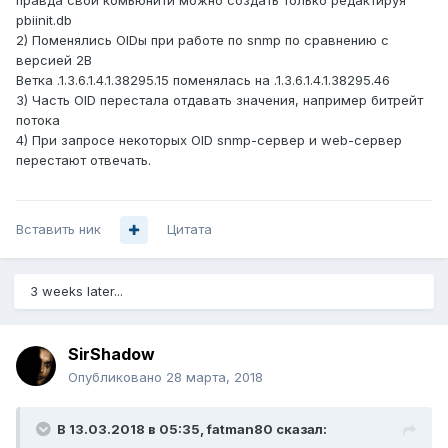
правда свои комьюнити можно создать только редактируя
pbiinit.db
2) Поменялись OIDы при работе по snmp по сравнению с
версией 2B
Ветка .1.3.6.1.4.1.38295.15 поменялась на .1.3.6.1.4.1.38295.46
3) Часть OID перестала отдавать значения, например битрейт
потока
4) При запросе некоторых OID snmp-сервер и web-сервер
перестают отвечать.
Вставить ник
Цитата
3 weeks later...
SirShadow
Опубликовано
28 марта, 2018
В 13.03.2018 в 05:35,
fatman80
сказал: