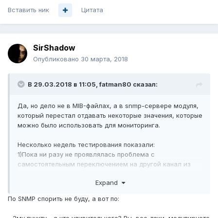
Вставить ник
Цитата
SirShadow
Опубликовано
30 марта, 2018
В 29.03.2018 в 11:05,
fatman80
сказал:
Да, но дело не в MIB-файлах, а в snmp-сервере модуля,
который перестал отдавать некоторые значения, которые
можно было использовать для мониторинга.
Несколько недель тестирования показали:
1)Пока ни разу не проявлялась проблема с
самостоятельным переключением на другой канал из
MPTS-потока. На 2B такое случалось.
Expand
2)Пропадание звука через несколько дней на
аналоговом выходе на потоках с VBR и/или большим
По SNMP спорить не буду, а вот по:
разбросом PCR Jitter сохранились.
3)Сохранилось появление заикания звука через сутки-
- 2му пункту - а что удивительного? Вы, все-таки, модулируете