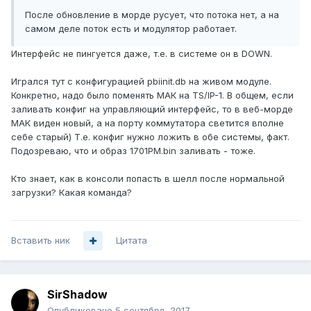
После обновление в морде русует, что потока нет, а на
самом деле поток есть и модулятор работает.
Интерфейс не пингуется даже, т.е. в системе он в DOWN.
Игрался тут с конфигурацией pbiinit.db на живом модуле.
Конкретно, надо было поменять МАК на TS/IP-1. В общем, если
заливать конфиг на управляющий интерфейс, то в веб-морде
МАК виден новый, а на порту коммутатора светится вполне
себе старый) Т.е. конфиг нужно ложить в обе системы, факт.
Подозреваю, что и образ 1701PM.bin заливать - тоже.
Кто знает, как в консоли попасть в шелл после нормальной
загрузки? Какая команда?
Вставить ник
Цитата
SirShadow
Опубликовано
5 сентября, 2017