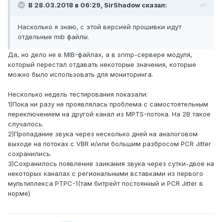
В 28.03.2018 в 06:29,
SirShadow
сказал:
Насколько я знаю, с этой версией прошивки идут
отдельные mib файлы.
Да, но дело не в MIB-файлах, а в snmp-сервере модуля,
который перестал отдавать некоторые значения, которые
можно было использовать для мониторинга.
Несколько недель тестирования показали:
1)Пока ни разу не проявлялась проблема с самостоятельным
переключением на другой канал из MPTS-потока. На 2B такое
случалось.
2)Пропадание звука через несколько дней на аналоговом
выходе на потоках с VBR и/или большим разбросом PCR Jitter
сохранились.
3)Сохранилось появление заикания звука через сутки-двое на
некоторых каналах с региональными вставками из первого
мультиплекса РТРС-1(там битрейт постоянный и PCR Jitter в
норме)