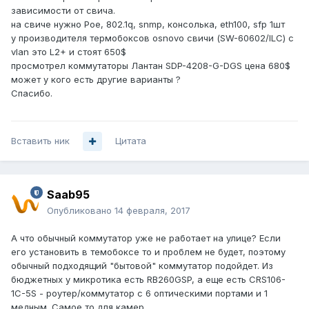
зависимости от свича.
на свиче нужно Poe, 802.1q, snmp, консолька, eth100, sfp 1шт
у производителя термобоксов osnovo свичи (SW-60602/ILC) с
vlan это L2+ и стоят 650$
просмотрел коммутаторы Лантан SDP-4208-G-DGS цена 680$
может у кого есть другие варианты ?
Спасибо.
Вставить ник
Цитата
Saab95
Опубликовано
14 февраля, 2017
А что обычный коммутатор уже не работает на улице? Если
его установить в темобоксе то и проблем не будет, поэтому
обычный подходящий "бытовой" коммутатор подойдет. Из
бюджетных у микротика есть RB260GSP, а еще есть CRS106-
1C-5S - роутер/коммутатор с 6 оптическими портами и 1
медным. Самое то для камер.