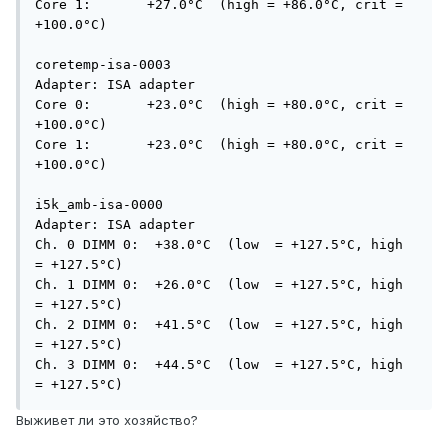
Core 1:       +27.0°C  (high = +86.0°C, crit = 
+100.0°C)

coretemp-isa-0003

Adapter: ISA adapter

Core 0:       +23.0°C  (high = +80.0°C, crit = 
+100.0°C)

Core 1:       +23.0°C  (high = +80.0°C, crit = 
+100.0°C)

i5k_amb-isa-0000

Adapter: ISA adapter

Ch. 0 DIMM 0:  +38.0°C  (low  = +127.5°C, high 
= +127.5°C)

Ch. 1 DIMM 0:  +26.0°C  (low  = +127.5°C, high 
= +127.5°C)

Ch. 2 DIMM 0:  +41.5°C  (low  = +127.5°C, high 
= +127.5°C)

Ch. 3 DIMM 0:  +44.5°C  (low  = +127.5°C, high 
= +127.5°C)
Выживет ли это хозяйство?