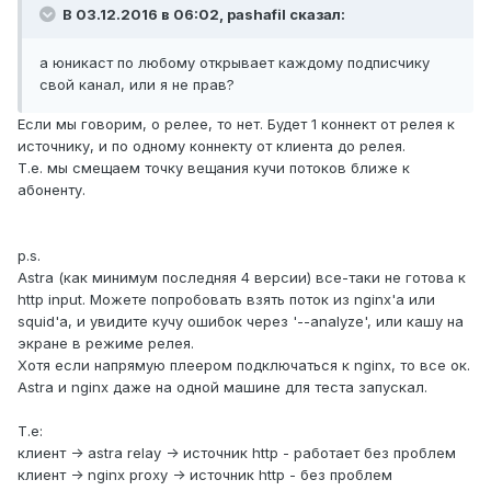
В 03.12.2016 в 06:02, pashafil сказал:
а юникаст по любому открывает каждому подписчику
свой канал, или я не прав?
Если мы говорим, о релее, то нет. Будет 1 коннект от релея к
источнику, и по одному коннекту от клиента до релея.
Т.е. мы смещаем точку вещания кучи потоков ближе к
абоненту.
p.s.
Astra (как минимум последняя 4 версии) все-таки не готова к
http input. Можете попробовать взять поток из nginx'а или
squid'a, и увидите кучу ошибок через '--analyze', или кашу на
экране в режиме релея.
Хотя если напрямую плеером подключаться к nginx, то все ок.
Astra и nginx даже на одной машине для теста запускал.
Т.е:
клиент -> astra relay -> источник http - работает без проблем
клиент -> nginx proxy -> источник http - без проблем