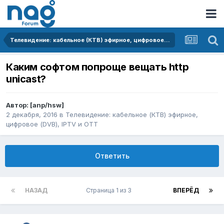
Телевидение: кабельное (КТВ) эфирное, цифровое (DVB), IPTV и OTT
Каким софтом попроще вещать http
unicast?
Автор:
[anp/hsw]
2 декабря, 2016
в
Телевидение: кабельное (КТВ) эфирное,
цифровое (DVB), IPTV и OTT
Ответить
НАЗАД
Страница 1 из 3
ВПЕРЁД