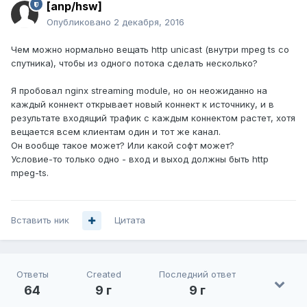
[anp/hsw]
Опубликовано
2 декабря, 2016
Чем можно нормально вещать http unicast (внутри mpeg ts со
спутника), чтобы из одного потока сделать несколько?
Я пробовал nginx streaming module, но он неожиданно на
каждый коннект открывает новый коннект к источнику, и в
результате входящий трафик с каждым коннектом растет, хотя
вещается всем клиентам один и тот же канал.
Он вообще такое может? Или какой софт может?
Условие-то только одно - вход и выход должны быть http
mpeg-ts.
Вставить ник
Цитата
Ответы
Created
Последний ответ
64
9 г
9 г