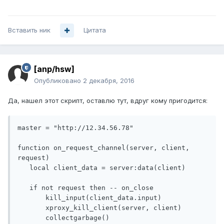
Вставить ник
Цитата
[anp/hsw]
Опубликовано
2 декабря, 2016
Да, нашел этот скрипт, оставлю тут, вдруг кому пригодится:
master = "http://12.34.56.78"

function on_request_channel(server, client, 
request)

   local client_data = server:data(client)

   if not request then -- on_close

       kill_input(client_data.input)

       xproxy_kill_client(server, client)

       collectgarbage()
