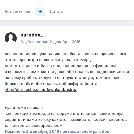
Вставить ник
Цитата
paradox_
Опубликовано
2 декабря, 2016
опенсорс версия уже давно не обновлялась, по причине того
что теперь астра полностью ушла в комерц
соответственно и багов в опенсорс давно не фиксилось
я не помню, там кажется даже http chunks не поддерживается
поэтому пробовать лучше платную тестовую, там плюшек
больше и hls и http chunks, веб инферфейс итд
http://dev.cesbo.com/download/astra/
луа я тоже не знаю
как проксик там вроде на форуме кто то кидал какие то луа
скрипты, и даже xproxy кажется называется версия скриптов
для астры с проксированием
Изменено
2 декабря, 2016
пользователем paradox_