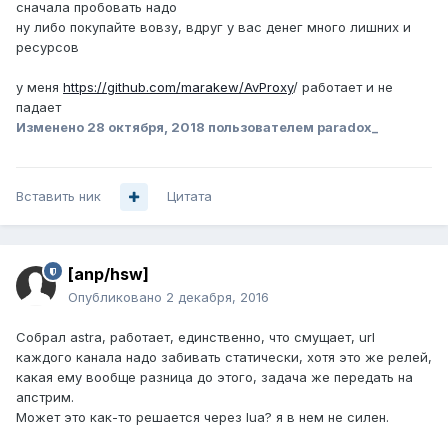
сначала пробовать надо
ну либо покупайте вовзу, вдруг у вас денег много лишних и
ресурсов
у меня
https://github.com/marakew/AvProxy
/ работает и не
падает
Изменено
28 октября, 2018
пользователем paradox_
Вставить ник
Цитата
[anp/hsw]
Опубликовано
2 декабря, 2016
Собрал astra, работает, единственно, что смущает, url
каждого канала надо забивать статически, хотя это же релей,
какая ему вообще разница до этого, задача же передать на
апстрим.
Может это как-то решается через lua? я в нем не силен.