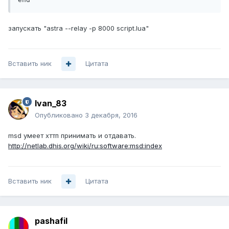
запускать "astra --relay -p 8000 script.lua"
Вставить ник
Цитата
Ivan_83
Опубликовано
3 декабря, 2016
msd умеет хттп принимать и отдавать.
http://netlab.dhis.org/wiki/ru:software:msd:index
Вставить ник
Цитата
pashafil