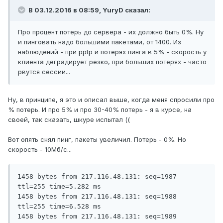
В 03.12.2016 в 08:59, YuryD сказал:
Про процент потерь до сервера - их должно быть 0%. Ну
и пинговать надо большими пакетами, от 1400. Из
наблюдений - при pptp и потерях пинга в 5% - скорость у
клиента деградирует резко, при больших потерях - часто
рвутся сессии...
Ну, в принципе, я это и описал выше, когда меня спросили про
% потерь. И про 5% и про 30-40% потерь - я в курсе, на
своей, так сказать, шкуре испытал ((
Вот опять снял пинг, пакеты увеличил. Потерь - 0%. Но
скорость - 10Мб/с...
1458 bytes from 217.116.48.131: seq=1987 
ttl=255 time=5.282 ms

1458 bytes from 217.116.48.131: seq=1988 
ttl=255 time=6.528 ms

1458 bytes from 217.116.48.131: seq=1989 