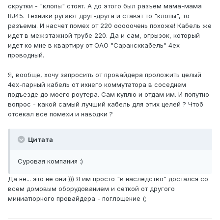
скрутки - "клопы" стоят. А до этого был разъем мама-мама
RJ45. Техники ругают друг-друга и ставят то "клопы", то
разъемы. И насчет помех от 220 ооооочень похоже! Кабель же
идет в межэтажной трубе 220. Да и сам, огрызок, который
идет ко мне в квартиру от ОАО "Сарансккабель" 4ех
проводный.
Я, вообще, хочу запросить от провайдера проложить целый
4ех-парный кабель от ихнего коммутатора в соседнем
подъезде до моего роутера. Сам куплю и отдам им. И попутно
вопрос - какой самый лучший кабель для этих целей ? Чтоб
отсекал все помехи и наводки ?
Цитата
Суровая компания :)
Да не... это не они ))) Я им просто "в наследство" достался со
всем домовым оборудованием и сеткой от другого
миниатюрного провайдера - поглощение (;