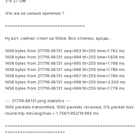
3-6 27 Ом
Это же не сильно критично ?
================================
Ну вот, сейчас стоит на 100ке. Все отлично, вроде...
1458 bytes from 217.116.48.131: seq=993 ttl=255 time=1.762 ms
1458 bytes from 217.116.48.131: seq=994 ttl=255 time=1.836 ms
1458 bytes from 217.116.48.131: seq=995 ttl=255 time=1.768 ms
1458 bytes from 217.116.48.131: seq=996 ttl=255 time=1.789 ms
1458 bytes from 217.116.48.131: seq=997 ttl=255 time=1.784 ms
1458 bytes from 217.116.48.131: seq=998 ttl=255 time=2.509 ms
1458 bytes from 217.116.48.131: seq=999 ttl=255 time=1.778 ms
--- 217.116.48.131 ping statistics ---
1000 packets transmitted, 1000 packets received, 0% packet loss
round-trip min/avg/max = 1.756/1.952/19.965 ms
====================================================
========================