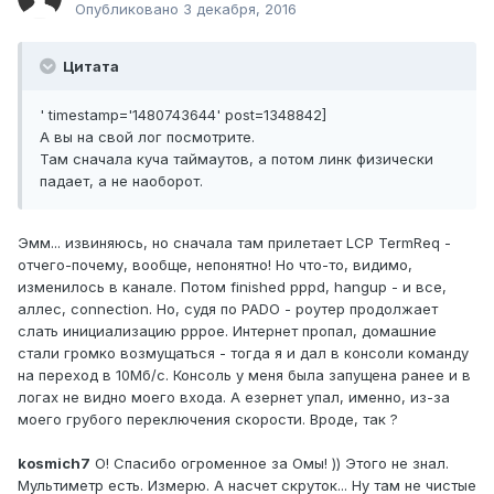
Опубликовано
3 декабря, 2016
Цитата
' timestamp='1480743644' post=1348842]
А вы на свой лог посмотрите.
Там сначала куча таймаутов, а потом линк физически
падает, а не наоборот.
Эмм... извиняюсь, но сначала там прилетает LCP TermReq -
отчего-почему, вообще, непонятно! Но что-то, видимо,
изменилось в канале. Потом finished pppd, hangup - и все,
аллес, connection. Но, судя по PADO - роутер продолжает
слать инициализацию pppoe. Интернет пропал, домашние
стали громко возмущаться - тогда я и дал в консоли команду
на переход в 10Мб/с. Консоль у меня была запущена ранее и в
логах не видно моего входа. А езернет упал, именно, из-за
моего грубого переключения скорости. Вроде, так ?
kosmich7
О! Спасибо огроменное за Омы! )) Этого не знал.
Мультиметр есть. Измерю. А насчет скруток... Ну там не чистые