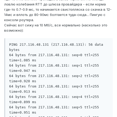
ловлю колебания RTT до шлюза провайдера - если норма
где-то 0.7-0.9 мс, то начинается свистопляска со скачка в 12-
14мс и вплоть до 80-90мс болтается туда-сюда... Пингую с
консоли роутера.
Сейчас вот сижу на 10 Мб/с, все нормально (насколько это
возможно):
PING 217.116.48.131 (217.116.48.131): 56 data 
bytes

64 bytes from 217.116.48.131: seq=0 ttl=255 
time=1.085 ms

64 bytes from 217.116.48.131: seq=1 ttl=255 
time=0.947 ms

64 bytes from 217.116.48.131: seq=2 ttl=255 
time=0.920 ms

64 bytes from 217.116.48.131: seq=3 ttl=255 
time=0.913 ms

64 bytes from 217.116.48.131: seq=4 ttl=255 
time=0.899 ms

64 bytes from 217.116.48.131: seq=5 ttl=255 
time=0.951 ms
