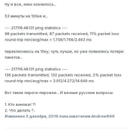
Ну и все, кино кончилось...
53 минуты на 100ке и...
--- 217.116.48.131 ping statistics ---
98 packets transmitted, 87 packets received, 11% packet loss
round-trip min/avg/max = 1.708/1.766/2.463 ms
переключаюсь на 10ку, чуть лучше, но уже появились потери
пакетов...
--- 217.116.48.131 ping statistics ---
136 packets transmitted, 132 packets received, 2% packet loss
round-trip min/avg/max = 3.912/4.272/14.649 ms
Вот такие пироги-пирожки... И вечные русские вопросы:
1. Кто виноват ?!
2. Что делать ?..
Изменено
3 декабря, 2016
пользователем Andrew666