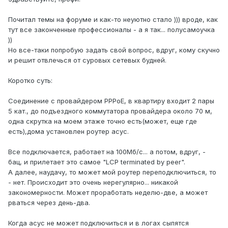
Почитал темы на форуме и как-то неуютно стало ))) вроде, как
тут все законченные профессионалы - а я так... полусамоучка
))
Но все-таки попробую задать свой вопрос, вдруг, кому скучно
и решит отвлечься от суровых сетевых будней.
Коротко суть:
Соединение с провайдером РРРоЕ, в квартиру входит 2 пары
5 кат., до подъездного коммутатора провайдера около 70 м,
одна скрутка на моем этаже точно есть(может, еще где
есть),дома установлен роутер асус.
Все подключается, работает на 100Мб/с... а потом, вдруг, -
бац, и прилетает это самое "LCP terminated by peer".
А далее, наудачу, то может мой роутер переподключиться, то
- нет. Происходит это очень нерегулярно... никакой
закономерности. Может проработать неделю-две, а может
рваться через день-два.
Когда асус не может подключиться и в логах сыпятся