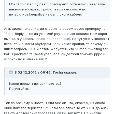
LCP terminated by peer , потому-что потерялись keepalive
пакетики и сервер прибил вашу сессию. А вот
потерялись keepalive из-за плохого кабеля.
Ага, видел такое, когда ставил на своем асусе проверку по
"Echo-Reply" - тогда уже мой роутер рвал сессию (там порог
был 10, а у браса, наверное, побольше). Но тут уже выползают
непонятки с моим роутером. Если канал пропал, то почему он
шлет запросы PADI и потом жалуется, что "Timeout waiting for
PADO packets" ?! Канал упал, все! он должен прибить pppd и
успокоиться. Или не так ?
В 02.12.2016 в 06:46, Tosha сказал:
Каков процент потери пакетов?
Попингуйте.
Так по разному бывает... Если все ок - то, скажем, из около
3000 пакетов теряется 1-2. Если все плохо то от 6-8% до 40%
где-то и потом пинг пропадает, связь теряется. Но иногда