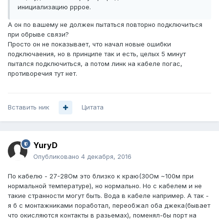
инициализацию pppoe.
А он по вашему не должен пытаться повторно подключиться
при обрыве связи?
Просто он не показывает, что начал новые ошибки
подключаения, но в принципе так и есть, целых 5 минут
пытался подключиться, а потом линк на кабеле погас,
противоречия тут нет.
Вставить ник
Цитата
YuryD
Опубликовано
4 декабря, 2016
По кабелю - 27-28Ом это близко к краю(30Ом ~100м при
нормальной температуре), но нормально. Но с кабелем и не
такие странности могут быть. Вода в кабеле например. А так -
я б с монтажниками поработал, переобжал оба джека(бывает
что окисляются контакты в разьемах), поменял-бы порт на