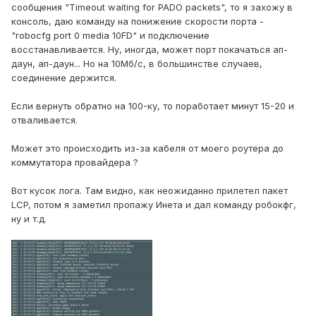
сообщения "Timeout waiting for PADO packets", то я захожу в
консоль, даю команду на понижение скорости порта -
"robocfg port 0 media 10FD" и подключение
восстанавливается. Ну, иногда, может порт покачаться ап-
даун, ап-даун... Но на 10Мб/с, в большинстве случаев,
соединение держится.
Если вернуть обратно на 100-ку, то поработает минут 15-20 и
отваливается.
Может это происходить из-за кабеля от моего роутера до
коммутатора провайдера ?
Вот кусок лога. Там видно, как неожиданно прилетел пакет
LCP, потом я заметил пропажу Инета и дал команду робокфг,
ну и т.д.