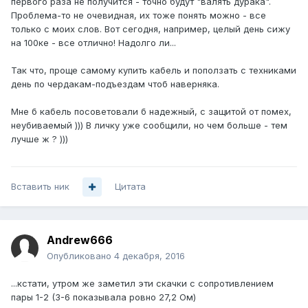
первого раза не получится - точно будут "валять дурака".
Проблема-то не очевидная, их тоже понять можно - все
только с моих слов. Вот сегодня, например, целый день сижу
на 100ке - все отлично! Надолго ли...
Так что, проще самому купить кабель и поползать с техниками
день по чердакам-подъездам чтоб наверняка.
Мне б кабель посоветовали б надежный, с защитой от помех,
неубиваемый ))) В личку уже сообщили, но чем больше - тем
лучше ж ? )))
Вставить ник
Цитата
Andrew666
Опубликовано
4 декабря, 2016
...кстати, утром же заметил эти скачки с сопротивлением
пары 1-2 (3-6 показывала ровно 27,2 Ом)