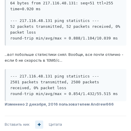
64 bytes from 217.116.48.131: seq=51 ttl=255 
time=0.920 ms

--- 217.116.48.131 ping statistics ---

52 packets transmitted, 52 packets received, 0% 
packet loss

...вот побольше статистики снял. Вообще, все почти отлично -
если б не скорость в 10Мб/с...
--- 217.116.48.131 ping statistics ---

2501 packets transmitted, 2500 packets 
received, 0% packet loss

Изменено
2 декабря, 2016
пользователем Andrew666
Вставить ник
Цитата