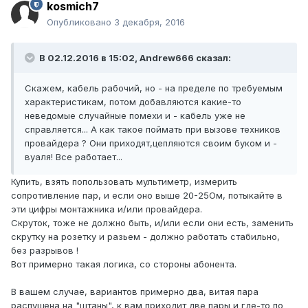
kosmich7
Опубликовано
3 декабря, 2016
В 02.12.2016 в 15:02, Andrew666 сказал:
Скажем, кабель рабочий, но - на пределе по требуемым
характеристикам, потом добавляются какие-то
неведомые случайные помехи и - кабель уже не
справляется... А как такое поймать при вызове техников
провайдера ? Они приходят,цепляются своим буком и -
вуаля! Все работает...
Купить, взять попользовать мультиметр, измерить
сопротивление пар, и если оно выше 20-25Ом, потыкайте в
эти цифры монтажника и/или провайдера.
Скруток, тоже не должно быть, и/или если они есть, заменить
скрутку на розетку и разьем - должно работать стабильно,
без разрывов !
Вот примерно такая логика, со стороны абонента.
В вашем случае, вариантов примерно два, витая пара
распущена на "штаны", к вам приходит две пары и где-то по