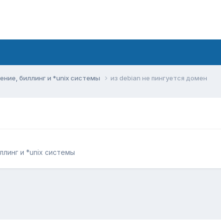
ние, биллинг и *unix системы
из debian не пингуется домен
линг и *unix системы