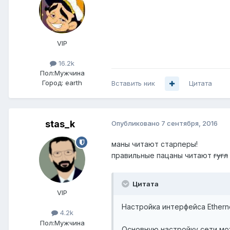
VIP
16.2k
Пол:
Мужчина
Город:
earth
Вставить ник
Цитата
stas_k
Опубликовано
7 сентября, 2016
маны читают старперы!
правильные пацаны читают
гугл
Цитата
VIP
Настройка интерфейса Ethern
4.2k
Пол:
Мужчина
Основную настройку сети мож