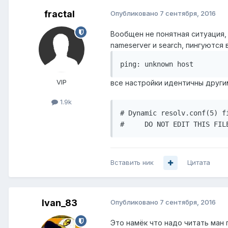
fractal
Опубликовано
7 сентября, 2016
Вообщен не понятная ситуация, 
nameserver и search, пингуются
ping: unknown host 
VIP
все настройки идентичны другим
1.9k
# Dynamic resolv.conf(5) f
#     DO NOT EDIT THIS FIL
Вставить ник
Цитата
Ivan_83
Опубликовано
7 сентября, 2016
Это намёк что надо читать ман п