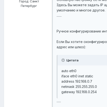
Город:
Санкт
Здесь Вы можете задать IP а
Петербург
умолчанию и многое другое.
.......
Ручное конфигурирование ин
Если Вы хотите сконфигурир
адрес или шлюз):
Цитата
auto eth0
iface eth0 inet static
address 192.168.0.7
netmask 255.255.255.0
gateway 192.168.0.254
......