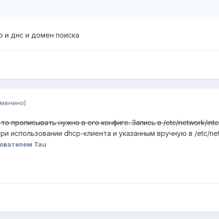
но и днс и домен поиска
зменено)
то прописывать нужно в его конфиге. Запись в /etc/network/inte
ри использовании dhcp-клиента и указанным вручную в /etc/net
ователем Tau