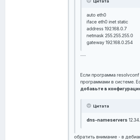
Цитата
auto eth0
iface eth0 inet static
address 192.168.0.7
netmask 255.255.255.0
gateway 192.168.0.254
......
Если программа resolvconf
программами в системе. 
добавьте в конфигураци
Цитата
dns-nameservers
12.34
обратить внимание - в дебиа