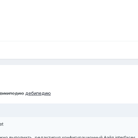
википедию
дебипедию
et
но выполнить, редактируя конфигурационный файл interfaces,