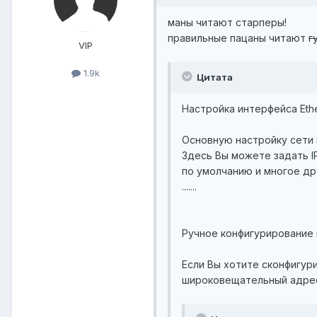
маны читают старперы!
правильные пацаны читают
г
VIP
1.9k
Цитата
Настройка интерфейса Eth
Основную настройку сети 
Здесь Вы можете задать I
по умолчанию и многое др
.......
Ручное конфигурирование
Если Вы хотите сконфигур
широковещательный адрес