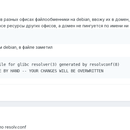
в разных офисах файлообменники на debian, ввожу их в домен, 
 все ресурсы других офисов, а домен не пингуется по имени ни
 debian, в файле заметил
ile for glibc resolver(3) generated by resolvconf(8)

E BY HAND -- YOUR CHANGES WILL BE OVERWRITTEN
о resolv.conf