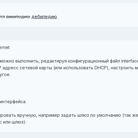
угл
википедию
дебипедию
ernet
можно выполнить, редактируя конфигурационный файл interfac
P адресс сетевой карты (или использовать DHCP), настроить 
угое.
 интерфейса
ировать вручную, например задать шлюз по умолчанию (так же
 или шлюз):