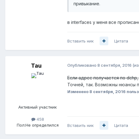
привыкание.
в interfaces у меня все прописа
Вставить ник
Цитата
Tau
Опубликовано
8 сентября, 2016
(и
Если адрес получается по dchp, 
Точней, так. Возможны нюансы п
Изменено
8 сентября, 2016
польз
Активный участник
458
Пол:
Не определился
Вставить ник
Цитата