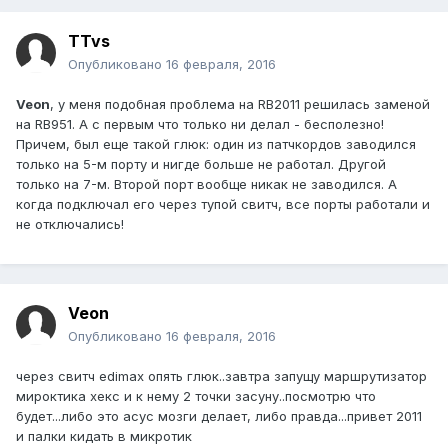
TTvs
Опубликовано
16 февраля, 2016
Veon
, у меня подобная проблема на RB2011 решилась заменой
на RB951. А с первым что только ни делал - бесполезно!
Причем, был еще такой глюк: один из патчкордов заводился
только на 5-м порту и нигде больше не работал. Другой
только на 7-м. Второй порт вообще никак не заводился. А
когда подключал его через тупой свитч, все порты работали и
не отключались!
Veon
Опубликовано
16 февраля, 2016
через свитч edimax опять глюк..завтра запущу маршрутизатор
мироктика хекс и к нему 2 точки засуну..посмотрю что
будет...либо это асус мозги делает, либо правда...привет 2011
и палки кидать в микротик