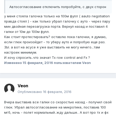
Автосогласование отключить попробуйте, с двух сторон
у меня стояла галочка только на 100м фулл ( аauto negotiation
правда стоял ) - как только убрал галочку с ауто - через пару
мин двойная перезагрузка порта. Вернул назад и поставил 4
галки от 10м до 100м фулл.
Как стоит протестировать? оставлю пока галочки, я думаю,
если глюк произойдет - то уберу ауто и попробую еще раз.
ЗЫ. а вот на асусе я уже выставить не могу ничего...там
настроек минимум.
И хочу спросить..что значат Tx row control and Fx ?
Изменено
15 февраля, 2016
пользователем Veon
Veon
Опубликовано
16 февраля, 2016
Вчера выставив все галки со скоростью назад - получил свой
глюк. Убрал автосогласование на микротике, поставив 100
мгб, ночь - полет нормальный..жду дальше.. А вот про тх и фх