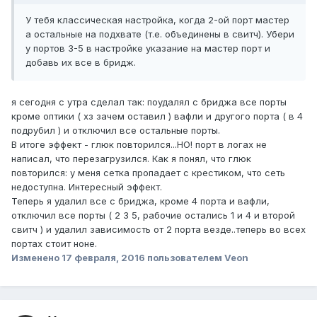
У тебя классическая настройка, когда 2-ой порт мастер
а остальные на подхвате (т.е. объединены в свитч). Убери
у портов 3-5 в настройке указание на мастер порт и
добавь их все в бридж.
я сегодня с утра сделал так: поудалял с бриджа все порты
кроме оптики ( хз зачем оставил ) вафли и другого порта ( в 4
подрубил ) и отключил все остальные порты.
В итоге эффект - глюк повторился...НО! порт в логах не
написал, что перезагрузился. Как я понял, что глюк
повторился: у меня сетка пропадает с крестиком, что сеть
недоступна. Интересный эффект.
Теперь я удалил все с бриджа, кроме 4 порта и вафли,
отключил все порты ( 2 3 5, рабочие остались 1 и 4 и второй
свитч ) и удалил зависимость от 2 порта везде..теперь во всех
портах стоит ноне.
Изменено
17 февраля, 2016
пользователем Veon