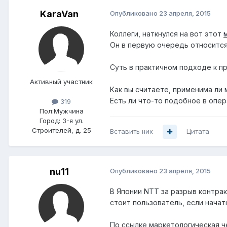
KaraVan
Опубликовано
23 апреля, 2015
Коллеги, наткнулся на вот этот
Он в первую очередь относится
Суть в практичном подходе к п
Активный участник
Как вы считаете, применима ли
Есть ли что-то подобное в опе
319
Пол:
Мужчина
Город:
3-я ул.
Строителей, д. 25
Вставить ник
Цитата
nu11
Опубликовано
23 апреля, 2015
В Японии NTT за разрыв контрак
стоит пользователь, если начат
По ссылке маркетологическая че