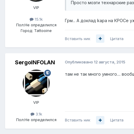
Просто мозги технарские раз
VIP
15.1k
Грм... А доклад kapa на КРОСе уж
Пол:
Не определился
Город:
Tattooine
Вставить ник
Цитата
SergoINFOLAN
Опубликовано
12 августа, 2015
там не так много умного.... вооб
VIP
3.1k
Пол:
Не определился
Вставить ник
Цитата