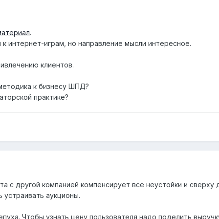
материал
.
 к интернет-играм, но направление мысли интересное.
ривлечению клиентов.
 методика к бизнесу ШПД?
раторской практике?
та с другой компанией компенсирует все неустойки и сверху 
ь устраивать аукционы.
пуха. Чтобы узнать цену пользователя надо поделить выручку 