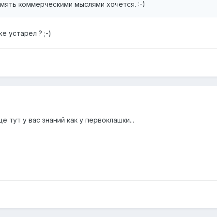
мять коммерческими мыслями хочется. :-)
е устарел ? ;-)
ще тут у вас знаний как у первоклашки...