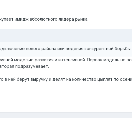
окупает имидж абсолютного лидера рынка.
 подключение нового района или ведения конкурентной борьбы
вной моделью развития и интенсивной. Первая модель не по
 вторая подразумевает.
о в ней берут выручку и делят на количество цыплят по осен