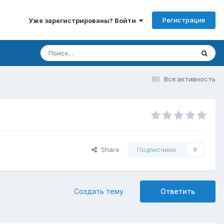
Регистрация
Уже зарегистрированы? Войти
Вся активность
Share
Подписчики
0
Создать тему
Ответить