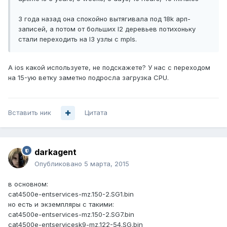
3 года назад она спокойно вытягивала под 18k арп-
записей, а потом от больших l2 деревьев потихоньку
стали переходить на l3 узлы c mpls.
А ios какой используете, не подскажете? У нас с переходом
на 15-ую ветку заметно подросла загрузка CPU.
Вставить ник
Цитата
darkagent
Опубликовано
5 марта, 2015
в основном:
cat4500e-entservices-mz.150-2.SG1.bin
но есть и экземпляры с такими:
cat4500e-entservices-mz.150-2.SG7.bin
cat4500e-entservicesk9-mz.122-54.SG.bin