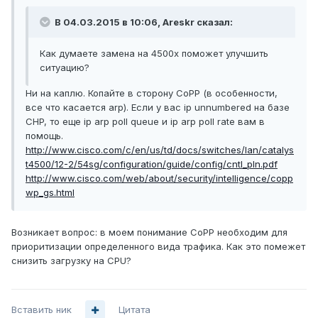
В 04.03.2015 в 10:06, Areskr сказал:
Как думаете замена на 4500x поможет улучшить
ситуацию?
Ни на каплю. Копайте в сторону CoPP (в особенности,
все что касается arp). Если у вас ip unnumbered на базе
CHP, то еще ip arp poll queue и ip arp poll rate вам в
помощь.
http://www.cisco.com/c/en/us/td/docs/switches/lan/catalys
t4500/12-2/54sg/configuration/guide/config/cntl_pln.pdf
http://www.cisco.com/web/about/security/intelligence/copp
wp_gs.html
Возникает вопрос: в моем понимание CoPP необходим для
приоритизации определенного вида трафика. Как это помежет
снизить загрузку на CPU?
Вставить ник
Цитата