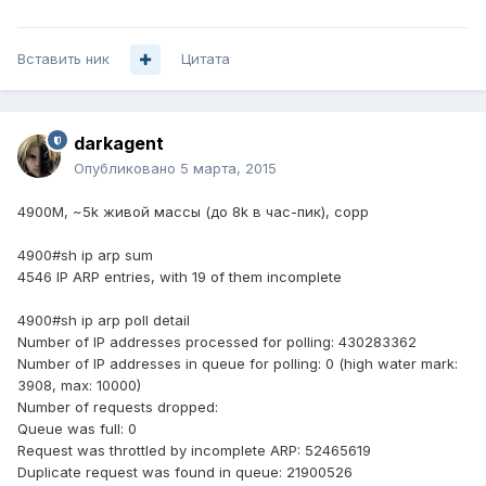
Вставить ник
Цитата
darkagent
Опубликовано
5 марта, 2015
4900M, ~5k живой массы (до 8k в час-пик), copp
4900#sh ip arp sum
4546 IP ARP entries, with 19 of them incomplete
4900#sh ip arp poll detail
Number of IP addresses processed for polling: 430283362
Number of IP addresses in queue for polling: 0 (high water mark:
3908, max: 10000)
Number of requests dropped:
Queue was full: 0
Request was throttled by incomplete ARP: 52465619
Duplicate request was found in queue: 21900526