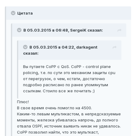
Цитата
В 05.03.2015 в 06:48, SergeiK сказал:
В 05.03.2015 в 04:22, darkagent
сказал:
Вы путаете CoPP с QoS. CoPP - control plane
policing, т.е. по сути это механизм защиты cpu
от перегрузок, о чем, кстати, достаточно
подробно расписано по ранее упомянутым
ссылкам. Стоило все же почитать ;)
Плюс!
В свое время очень помогло на 4500.
Каким-то левым мультикастом, в непредсказуемые
моменты, железка убивалась напрочь, до полного
отвала OSPF, источник выявить никак не удавалось.
CoPP позволил найти, что это мульткаст,