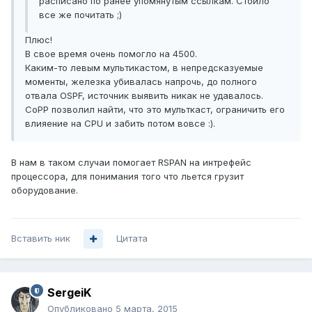
расписано по ранее упомянутым ссылкам. Стоило
все же почитать ;)
Плюс!
В свое время очень помогло на 4500.
Каким-то левым мультикастом, в непредсказуемые
моменты, железка убивалась напрочь, до полного
отвала OSPF, источник выявить никак не удавалось.
CoPP позволил найти, что это мульткаст, ограничить его
влияение на CPU и забить потом вовсе :).
В нам в таком случаи помогает RSPAN на интрефейс
процессора, для понимания того что льется грузит
оборудование.
Вставить ник
Цитата
SergeiK
Опубликовано
5 марта, 2015