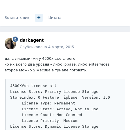
Вставить ник
Цитата
darkagent
Опубликовано
4 марта, 2015
да, с лицензиями у 4500x все строго.
но их всего два уровня - либо ipbase, либо entservices.
второе можно 2 месяца в триале погонять.
4500X#sh license all

License Store: Primary License Storage

StoreIndex: 0 Feature: ipbase  Version: 1.0

     License Type: Permanent

     License State: Active, Not in Use

     License Count: Non-Counted

     License Priority: Medium

License Store: Dynamic License Storage
