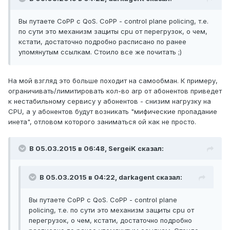
Вы путаете CoPP с QoS. CoPP - control plane policing, т.е.
по сути это механизм защиты cpu от перегрузок, о чем,
кстати, достаточно подробно расписано по ранее
упомянутым ссылкам. Стоило все же почитать ;)
На мой взгляд это больше походит на самообман. К примеру,
ограничивать/лимитировать кол-во arp от абонентов приведет
к нестабильному сервису у абонентов - снизим нагрузку на
CPU, а у абонентов будут возникать "мифические пропадание
инета", отловом которого заниматься ой как не просто.
В 05.03.2015 в 06:48, SergeiK сказал:
В 05.03.2015 в 04:22, darkagent сказал:
Вы путаете CoPP с QoS. CoPP - control plane
policing, т.е. по сути это механизм защиты cpu от
перегрузок, о чем, кстати, достаточно подробно