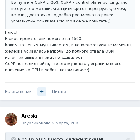
Вы путаете CoPP с QoS. CoPP - control plane policing, т.е.
по сути это механизм защиты cpu от перегрузок, о чем,
кстати, достаточно подробно расписано по ранее
упомянутым ссылкам. Стоило все же почитать ;)
Плюс!
В свое время очень помогло на 4500.
Каким-то левым мультикастом, в непредсказуемые моменты,
железка убивалась напрочь, до полного отвала OSPF,
источник выявить никак не удавалось.
CoPP позволил найти, что это мульткаст, ограничить его
влияение на CPU и забить потом вовсе :).
Вставить ник
Цитата
Areskr
Опубликовано
5 марта, 2015
В 05.03.2015 в 04:22, darkagent сказал: