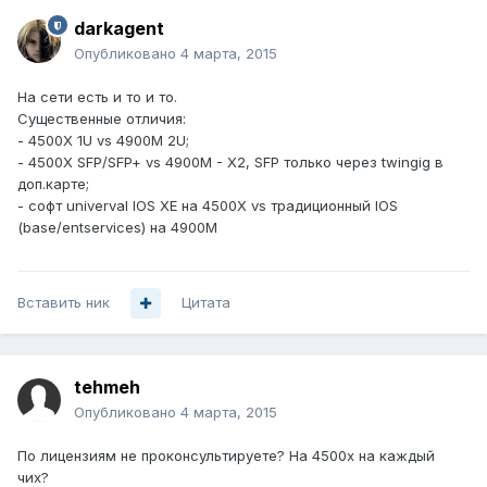
darkagent
Опубликовано
4 марта, 2015
На сети есть и то и то.
Существенные отличия:
- 4500X 1U vs 4900M 2U;
- 4500X SFP/SFP+ vs 4900M - X2, SFP только через twingig в
доп.карте;
- софт univerval IOS XE на 4500X vs традиционный IOS
(base/entservices) на 4900M
Вставить ник
Цитата
tehmeh
Опубликовано
4 марта, 2015
По лицензиям не проконсультируете? На 4500х на каждый
чих?