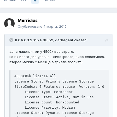
Вставить ник
Цитата
Merridius
Опубликовано
4 марта, 2015
В 04.03.2015 в 08:52, darkagent сказал:
да, с лицензиями у 4500x все строго.
но их всего два уровня - либо ipbase, либо entservices.
второе можно 2 месяца в триале погонять.
4500X#sh license all

License Store: Primary License Storage

StoreIndex: 0 Feature: ipbase  Version: 1.0

     License Type: Permanent

     License State: Active, Not in Use

     License Count: Non-Counted

     License Priority: Medium

License Store: Dynamic License Storage
