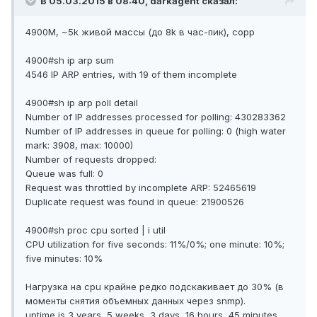
В 05.03.2015 в 08:40, darkagent сказал:
4900M, ~5k живой массы (до 8k в час-пик), copp
4900#sh ip arp sum
4546 IP ARP entries, with 19 of them incomplete
4900#sh ip arp poll detail
Number of IP addresses processed for polling: 430283362
Number of IP addresses in queue for polling: 0 (high water
mark: 3908, max: 10000)
Number of requests dropped:
Queue was full: 0
Request was throttled by incomplete ARP: 52465619
Duplicate request was found in queue: 21900526
4900#sh proc cpu sorted | i util
CPU utilization for five seconds: 11%/0%; one minute: 10%;
five minutes: 10%
Нагрузка на cpu крайне редко подскакивает до 30% (в
моменты снятия объемных данных через snmp).
uptime is 3 years, 5 weeks, 3 days, 16 hours, 45 minutes