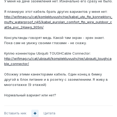
У меня на даче заземления нет. Изначально его сразу не было.
Я планирую этот кабель брать других вариантов у меня нет:
http://wifimag.ru/cat/komlektuyushchie/kabel_utp_ftp_konnektory_
mufty_waterproof_rj45/kabel_eurolan_comfort_ftp_wire_outdoor_c
at5e_pvc_24awg_305m/
Консультанды говорят медь. Какой там экран - хрен знает.
Пока сам не увижу своими глазами - не скажу.
Куплю коннекторы Ubiquiti TOUGHCable Connector:
http://wifimag.ru/cat/ubiquiti/komplektuyushchie/ubiquiti_toughca
ble_connector/
Обожму этими канекторами кабель. Один конец в бимку
другой в блок питание и в розетку с заземлением. Я живу в
многоэтажке (9 этажей)
Нормальный вариант или нет?
Вставить ник
Цитата