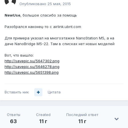
Опубликовано
25 мая, 2015
NewUse
, большое спасибо за помощь
Разобрался наконец-то с airlink.ubnt.com
Для примера указал на многоэтажке NanoStation M5, а на
даче NanoBridge M5-22. Там в списках нет новых моделей
Вот, что вышло:
http://savepic.su/5647302.png
http://savepic.su/5646278.png
http://savepic.su/5651398.png
Вставить ник
Цитата
Ответы
Created
Последний ответ
63
11 г
11 г