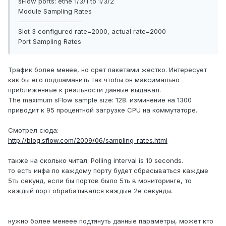
sFlow ports: ethe 1/3/1 to 1/3/2
Module Sampling Rates
---------------------
Slot 3 configured rate=2000, actual rate=2000
Port Sampling Rates
Трафик более менее, но срет пакетами жестко. Интересует
как бы его подшаманить так чтобы он максимально
приближенные к реальности данные выдавал.
The maximum sFlow sample size: 128. изминение на 1300
приводит к 95 процентной загрузке CPU на коммутаторе.
Смотрел сюда:
http://blog.sflow.com/2009/06/sampling-rates.html
также на сколько читал: Polling interval is 10 seconds.
то есть инфа по каждому порту будет сбрасываться каждые
5ть секунд, если бы портов было 5ть в мониторинге, то
каждый порт обрабатывался каждые 2е секунды.
нужно более менеее подтянуть данные параметры, может кто