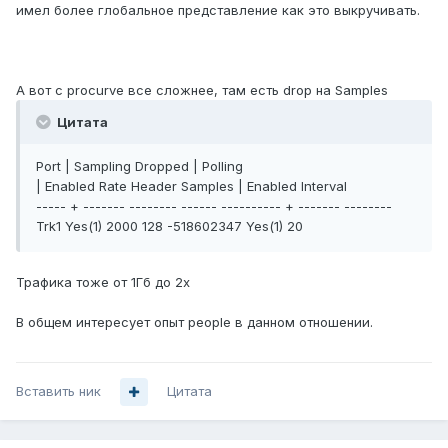
имел более глобальное представление как это выкручивать.
А вот с procurve все сложнее, там есть drop на Samples
Цитата
Port | Sampling Dropped | Polling
| Enabled Rate Header Samples | Enabled Interval
----- + ------- -------- ------ ---------- + ------- --------
Trk1 Yes(1) 2000 128 -518602347 Yes(1) 20
Трафика тоже от 1Гб до 2х
В общем интересует опыт people в данном отношении.
Вставить ник
Цитата