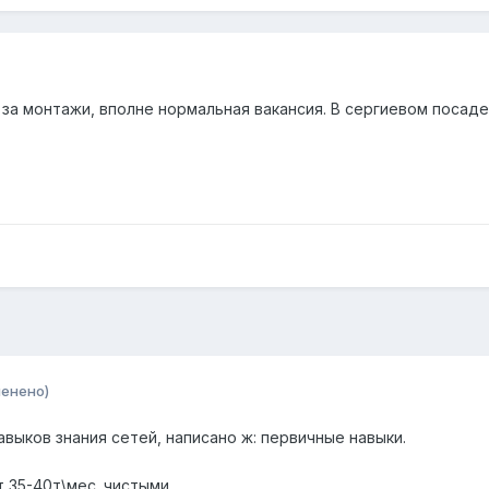
за монтажи, вполне нормальная вакансия. В сергиевом посаде
менено)
авыков знания сетей, написано ж: первичные навыки.
 35-40т\мес. чистыми.