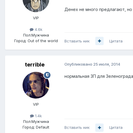
Денех не много предлагают, но 
VIP
4.6k
Пол:
Мужчина
Город:
Out of the world
Вставить ник
Цитата
terrible
Опубликовано
25 июля, 2014
нормальная ЗП для Зеленограда
VIP
1.4k
Пол:
Мужчина
Город:
Default
Вставить ник
Цитата