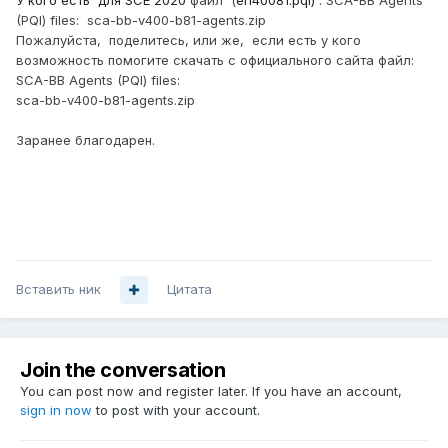
У кого есть для SCE 2020
файл (
en40081.pqi)
: SCA-BB Agents
(PQI) files: sca-bb-v400-b81-agents.zip
Пожалуйста, поделитесь, или же, если есть у кого
возможность помогите скачать с официального сайта файл:
SCA-BB Agents (PQI) files:
sca-bb-v400-b81-agents.zip
Заранее благодарен.
Вставить ник
Цитата
Join the conversation
You can post now and register later. If you have an account,
sign in now
to post with your account.